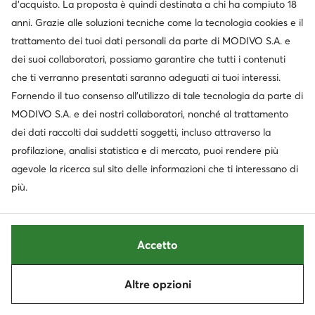
d’acquisto. La proposta è quindi destinata a chi ha compiuto 18
Prezzo più basso
64,95 €
-9%
Prezzo più basso
90,99 €
-5%
anni. Grazie alle soluzioni tecniche come la tecnologia cookies e il
trattamento dei tuoi dati personali da parte di MODIVO S.A. e
dei suoi collaboratori, possiamo garantire che tutti i contenuti
che ti verranno presentati saranno adeguati ai tuoi interessi.
Fornendo il tuo consenso all’utilizzo di tale tecnologia da parte di
MODIVO S.A. e dei nostri collaboratori, nonché al trattamento
dei dati raccolti dai suddetti soggetti, incluso attraverso la
profilazione, analisi statistica e di mercato, puoi rendere più
agevole la ricerca sul sito delle informazioni che ti interessano di
più.
Occasione
Occasione
extra -15% Codice: SUMMER
extra -10% Codice: SUMMER
adidas
adidas
Accetto
Sneakers · Marrone
Sneakers · SL 72 · Marrone
Prezzo attuale
Prezzo attuale
62,99
€
86,99
€
Altre opzioni
Ordina
Filtra
Prezzo regolare
69,99 €
-10%
Prezzo regolare
99,99 €
-13%
1
Prezzo più basso
69,99 €
-10%
Prezzo più basso
89,99 €
-3%