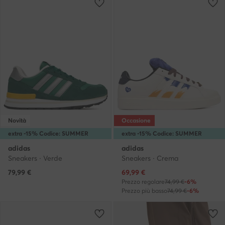
Novità
Occasione
extra -15% Codice: SUMMER
extra -15% Codice: SUMMER
adidas
adidas
Sneakers · Verde
Sneakers · Crema
Prezzo attuale
79,99
€
69,99
€
Prezzo regolare
74,99 €
-6%
Prezzo più basso
74,99 €
-6%