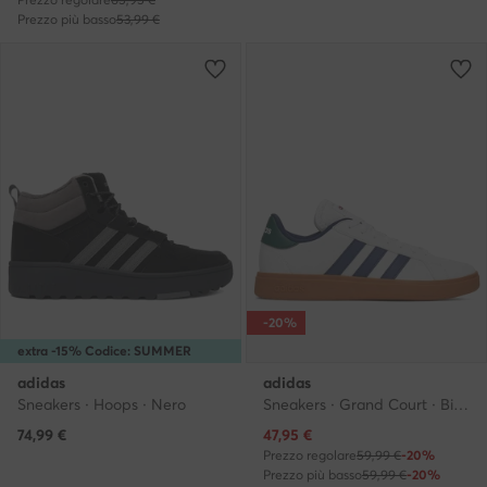
Prezzo più basso
53,99 €
-20%
extra -15% Codice: SUMMER
adidas
adidas
Sneakers · Hoops · Nero
Sneakers · Grand Court · Bianco
Prezzo attuale
74,99
€
47,95
€
Prezzo regolare
59,99 €
-20%
Prezzo più basso
59,99 €
-20%