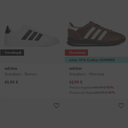
Trending
Occasione
extra -15% Codice: SUMMER
adidas
adidas
Sneakers · Bianco
Sneakers · Marrone
Prezzo attuale
65,95
€
62,99
€
Prezzo regolare
69,99 €
-10%
Prezzo più basso
69,99 €
-10%