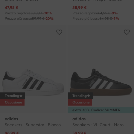
Prezzo attuale
Prezzo attuale
47,95
€
58,99
€
Prezzo regolare
59,99 €
-20%
Prezzo regolare
64,99 €
-9%
Prezzo più basso
59,99 €
-20%
Prezzo più basso
64,95 €
-9%
Trending
Trending
Occasione
Occasione
extra -10% Codice: SUMMER
adidas
adidas
Sneakers · Superstar · Bianco
Sneakers · VL Court · Nero
Prezzo attuale
Prezzo attuale
96,99
€
59,99
€