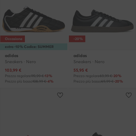
Occasione
-20%
extra -10% Codice: SUMMER
adidas
adidas
Sneakers · Nero
Sneakers · Nero
Prezzo attuale
Prezzo attuale
103,99
€
55,95
€
Prezzo regolare
119,99 €
-13%
Prezzo regolare
69,99 €
-20%
Prezzo più basso
108,99 €
-4%
Prezzo più basso
69,99 €
-20%