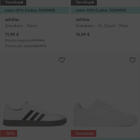
Trending
Trending
extra -10% Codice: SUMMER
extra -10% Codice: SUMMER
adidas
adidas
Sneakers · Nero
Sneakers · VL Court · Marrone
Prezzo attuale
71,99
€
74,99
€
Prezzo regolare
79,99 €
Prezzo più basso
66,99 €
-20%
Occasione