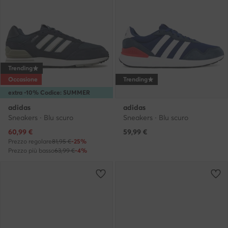
Trending
Occasione
Trending
extra -10% Codice: SUMMER
adidas
adidas
Sneakers · Blu scuro
Sneakers · Blu scuro
Prezzo attuale
60,99
€
59,99
€
Prezzo regolare
81,95 €
-25%
Prezzo più basso
63,99 €
-4%