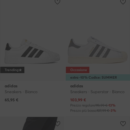
Trending
Occasione
extra -10% Codice: SUMMER
adidas
adidas
Sneakers · Bianco
Sneakers · Superstar · Bianco
Prezzo attuale
65,95
€
103,99
€
Prezzo regolare
119,99 €
-13%
Prezzo più basso
107,99 €
-3%