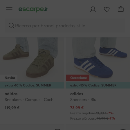
Ricerca per brand, prodotto, stile
Novità
Occasione
extra -10% Codice: SUMMER
extra -15% Codice: SUMMER
adidas
adidas
Sneakers · Campus · Cachi
Sneakers · Blu
Prezzo attuale
119,99
€
73,99
€
Prezzo regolare
79,99 €
-7%
Prezzo più basso
79,99 €
-7%