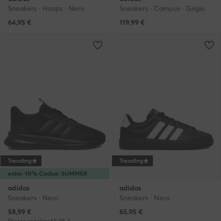
Sneakers · Hoops · Nero
Sneakers · Campus · Grigio
64,95
€
119,99
€
Trending
Trending
extra -10% Codice: SUMMER
adidas
adidas
Sneakers · Nero
Sneakers · Nero
Prezzo attuale
58,99
€
65,95
€
Prezzo regolare
65,95 €