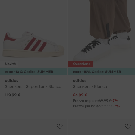
Novità
Occasione
extra -10% Codice: SUMMER
extra -15% Codice: SUMMER
adidas
adidas
Sneakers · Superstar · Bianco
Sneakers · Bianco
Prezzo attuale
119,99
€
64,99
€
Prezzo regolare
69,99 €
-7%
Prezzo più basso
69,99 €
-7%