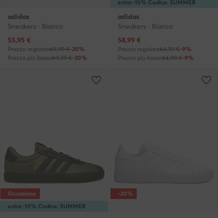
extra -15% Codice: SUMMER
adidas
adidas
Sneakers · Bianco
Sneakers · Bianco
Prezzo attuale
Prezzo attuale
55,95
€
58,99
€
Prezzo regolare
69,99 €
-20%
Prezzo regolare
64,99 €
-9%
Prezzo più basso
69,99 €
-20%
Prezzo più basso
64,99 €
-9%
Occasione
-20%
extra -15% Codice: SUMMER