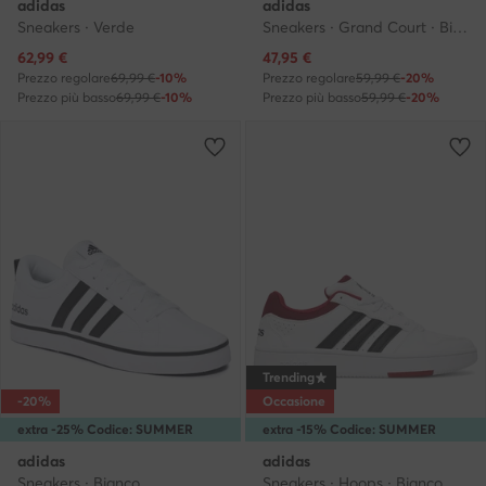
adidas
adidas
Sneakers · Verde
Sneakers · Grand Court · Bianco
Prezzo attuale
Prezzo attuale
62,99
€
47,95
€
Prezzo regolare
69,99 €
-10%
Prezzo regolare
59,99 €
-20%
Prezzo più basso
69,99 €
-10%
Prezzo più basso
59,99 €
-20%
Trending
-20%
Occasione
extra -25% Codice: SUMMER
extra -15% Codice: SUMMER
adidas
adidas
Sneakers · Bianco
Sneakers · Hoops · Bianco