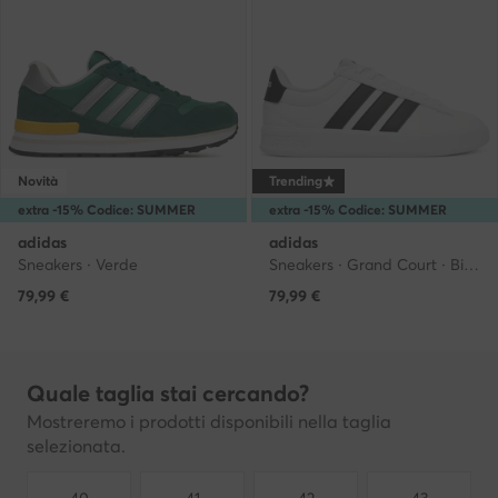
Novità
Trending
extra -15% Codice: SUMMER
extra -15% Codice: SUMMER
adidas
adidas
Sneakers · Verde
Sneakers · Grand Court · Bianco
79,99
€
79,99
€
Quale taglia stai cercando?
Mostreremo i prodotti disponibili nella taglia
selezionata.