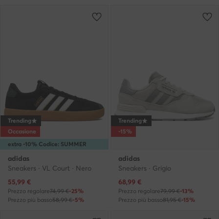
Trending
Trending
Occasione
-15%
extra -10% Codice: SUMMER
adidas
adidas
Sneakers · VL Court · Nero
Sneakers · Grigio
Prezzo attuale
Prezzo attuale
55,99
€
68,99
€
Prezzo regolare
74,99 €
-25%
Prezzo regolare
79,99 €
-13%
Prezzo più basso
58,99 €
-5%
Prezzo più basso
81,95 €
-15%