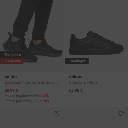
Trending
Occasione
Trending
adidas
adidas
Sneakers · Terrex Trailmaker 2.0 JH6407 · Nero
Sneakers · Nero
Prezzo attuale
85,99
€
65,95
€
Prezzo regolare
99,99 €
-14%
Prezzo più basso
99,99 €
-14%