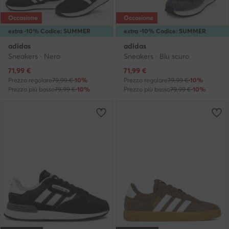
Occasione
Occasione
extra -10% Codice: SUMMER
extra -10% Codice: SUMMER
adidas
adidas
Sneakers · Nero
Sneakers · Blu scuro
Prezzo attuale
Prezzo attuale
71,99
€
71,99
€
Prezzo regolare
79,99 €
-10%
Prezzo regolare
79,99 €
-10%
Prezzo più basso
79,99 €
-10%
Prezzo più basso
79,99 €
-10%