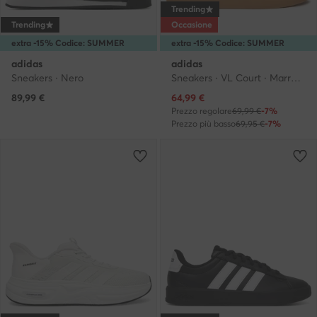
Trending
Trending
Occasione
extra -15% Codice: SUMMER
extra -15% Codice: SUMMER
adidas
adidas
Sneakers · Nero
Sneakers · VL Court · Marrone
Prezzo attuale
89,99
€
64,99
€
Prezzo regolare
69,99 €
-7%
Prezzo più basso
69,95 €
-7%