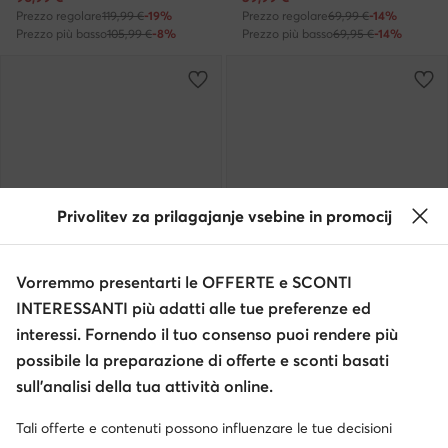
Prezzo regolare
119,99 €
-19%
Prezzo regolare
69,99 €
-14%
Prezzo più basso
105,99 €
-8%
Prezzo più basso
69,95 €
-14%
Privolitev za prilagajanje vsebine in promocij
Vorremmo presentarti le OFFERTE e SCONTI
Trending
INTERESSANTI più adatti alle tue preferenze ed
Occasione
Occasione
interessi. Fornendo il tuo consenso puoi rendere più
extra -15% Codice: SUMMER
extra -10% Codice: SUMMER
possibile la preparazione di offerte e sconti basati
adidas
adidas
sull’analisi della tua attività online.
Sneakers · Bianco
Sneakers · SL 72 · Bianco
Prezzo attuale
Prezzo attuale
58,99
€
85,99
€
Tali offerte e contenuti possono influenzare le tue decisioni
Prezzo regolare
64,99 €
-9%
Prezzo regolare
99,99 €
-14%