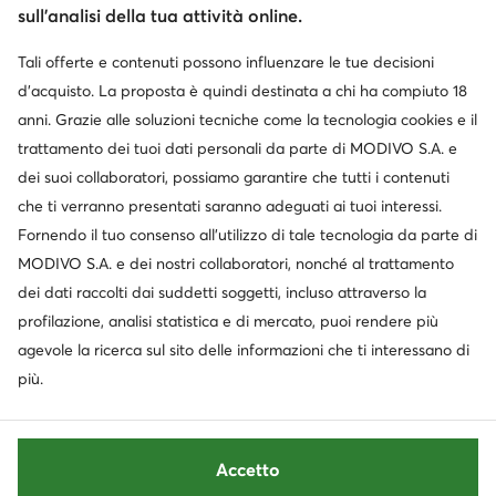
sull’analisi della tua attività online.
Servizio clienti
Tali offerte e contenuti possono influenzare le tue decisioni
d’acquisto. La proposta è quindi destinata a chi ha compiuto 18
Chi siamo
anni. Grazie alle soluzioni tecniche come la tecnologia cookies e il
trattamento dei tuoi dati personali da parte di MODIVO S.A. e
Informazioni
dei suoi collaboratori, possiamo garantire che tutti i contenuti
che ti verranno presentati saranno adeguati ai tuoi interessi.
Fornendo il tuo consenso all’utilizzo di tale tecnologia da parte di
MODIVO S.A. e dei nostri collaboratori, nonché al trattamento
dei dati raccolti dai suddetti soggetti, incluso attraverso la
profilazione, analisi statistica e di mercato, puoi rendere più
agevole la ricerca sul sito delle informazioni che ti interessano di
più.
Cambia paese: Italia (IT)
Accetto
© escarpe.it 2026