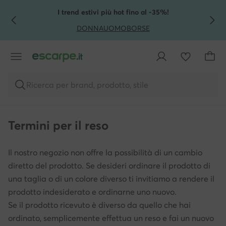
VAI AL CONTENUTO PRINCIPALE
VAI ALLA RICERCA
I trend estivi più hot fino al -35%!
DONNA
UOMO
BORSE
Ricerca per brand, prodotto, stile
Termini per il reso
Il nostro negozio non offre la possibilità di un cambio
diretto del prodotto. Se desideri ordinare il prodotto di
una taglia o di un colore diverso ti invitiamo a rendere il
prodotto indesiderato e ordinarne uno nuovo.
Se il prodotto ricevuto è diverso da quello che hai
ordinato, semplicemente effettua un reso e fai un nuovo