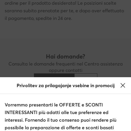
ordine per il prodotto desiderato! Le posizioni scelte
saranno subito prenotate per te, e dopo aver effettuato
il pagamento, spedite in 24 ore.
Hai domande?
Consulta le domande frequenti nel Centro assistenza
oppure contatti
Centro assistenza
Contatti
Privolitev za prilagajanje vsebine in promocij
Vorremmo presentarti le OFFERTE e SCONTI
Scarica l'app
INTERESSANTI più adatti alle tue preferenze ed
interessi. Fornendo il tuo consenso puoi rendere più
possibile la preparazione di offerte e sconti basati