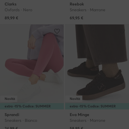
Clarks
Reebok
Oxfords · Nero
Sneakers · Marrone
89,99
€
69,95
€
Novità
Novità
extra -15% Codice: SUMMER
extra -15% Codice: SUMMER
Sprandi
Eva Minge
Sneakers · Bianco
Sneakers · Marrone
24,99
€
58,95
€