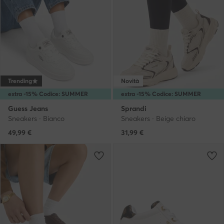
Trending
Novità
extra -15% Codice: SUMMER
extra -15% Codice: SUMMER
Guess Jeans
Sprandi
Sneakers · Bianco
Sneakers · Beige chiaro
49,99
€
31,99
€