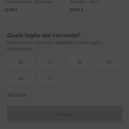
Chunky loafers · Bordeaux
Sneakers · Nero
37,99
€
59,99
€
Quale taglia stai cercando?
Mostreremo i prodotti disponibili nella taglia
selezionata.
36
37
38
39
40
41
Vedi di più
Mostra