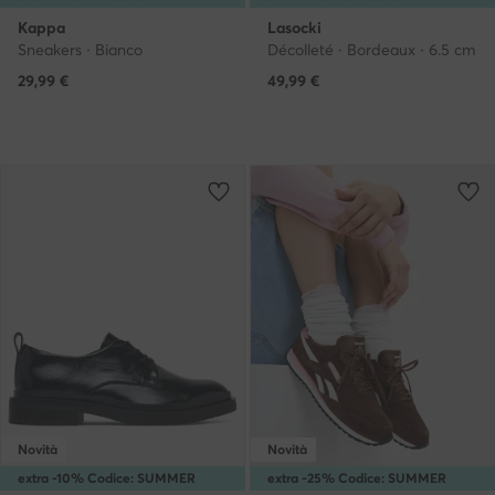
Kappa
Lasocki
Sneakers · Bianco
Décolleté · Bordeaux · 6.5 cm
29,99
€
49,99
€
Novità
Novità
extra -10% Codice: SUMMER
extra -25% Codice: SUMMER