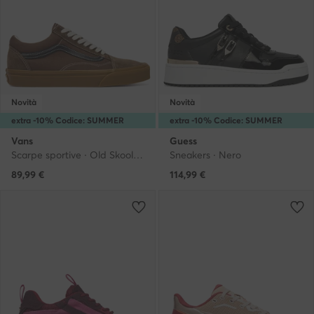
Novità
Novità
extra -10% Codice: SUMMER
extra -10% Codice: SUMMER
Vans
Guess
Scarpe sportive · Old Skool · Marrone
Sneakers · Nero
89,99
€
114,99
€