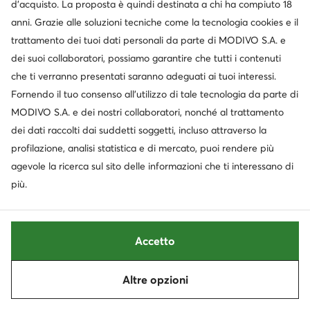
d’acquisto. La proposta è quindi destinata a chi ha compiuto 18
Vans
Tommy Hilfiger
Sneakers · Super Lowpro · Marrone
Sneakers · Bianco
anni. Grazie alle soluzioni tecniche come la tecnologia cookies e il
99,99
€
109,99
€
trattamento dei tuoi dati personali da parte di MODIVO S.A. e
dei suoi collaboratori, possiamo garantire che tutti i contenuti
che ti verranno presentati saranno adeguati ai tuoi interessi.
Fornendo il tuo consenso all’utilizzo di tale tecnologia da parte di
MODIVO S.A. e dei nostri collaboratori, nonché al trattamento
dei dati raccolti dai suddetti soggetti, incluso attraverso la
profilazione, analisi statistica e di mercato, puoi rendere più
agevole la ricerca sul sito delle informazioni che ti interessano di
più.
Novità
Novità
Accetto
extra -10% Codice: SUMMER
extra -10% Codice: SUMMER
Tommy Hilfiger
Tommy Hilfiger
Altre opzioni
Ordina
Filtra
Sneakers · Nero
Sneakers · Bianco
109,99
€
109,99
€