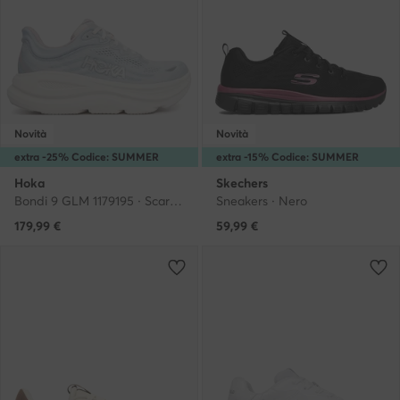
Novità
Novità
extra -25% Codice: SUMMER
extra -15% Codice: SUMMER
Hoka
Skechers
Bondi 9 GLM 1179195 · Scarpe running
Sneakers · Nero
179,99
€
59,99
€