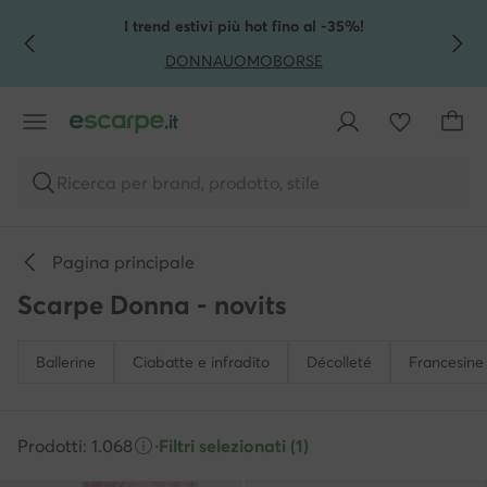
VAI AL CONTENUTO PRINCIPALE
VAI ALLA RICERCA
I trend estivi più hot fino al -35%!
DONNA
UOMO
BORSE
Ricerca per brand, prodotto, stile
Pagina principale
Scarpe Donna - novits
Ballerine
Ciabatte e infradito
Décolleté
Francesine
Prodotti: 1.068
·
Filtri selezionati (1)