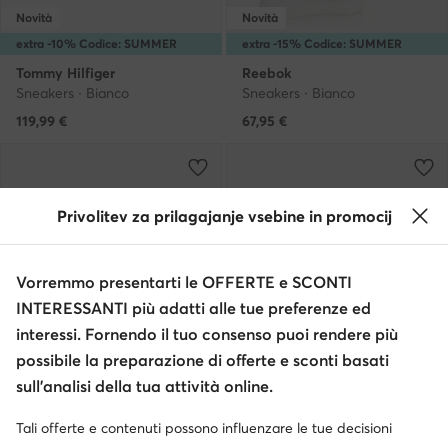
Novità
Novità
extra -10% Codice: SUMMER
extra -15% Codice: SUMMER
Tommy Hilfiger
Reebok
Sneakers · Bianco
Sneakers · Bianco
119,99
€
67,95
€
Privolitev za prilagajanje vsebine in promocij
Vorremmo presentarti le OFFERTE e SCONTI
INTERESSANTI più adatti alle tue preferenze ed
interessi. Fornendo il tuo consenso puoi rendere più
possibile la preparazione di offerte e sconti basati
sull’analisi della tua attività online.
Novità
Novità
Tali offerte e contenuti possono influenzare le tue decisioni
extra -10% Codice: SUMMER
extra -10% Codice: SUMMER