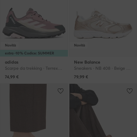
Novità
Novità
extra -10% Codice: SUMMER
adidas
New Balance
Scarpe da trekking · Terrex Anylander Hiking Shoes KJ0869 · Viola
Sneakers · NB 408 · Beige chiaro
74,99
€
79,99
€