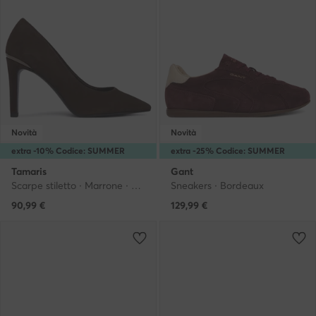
Novità
Novità
extra -10% Codice: SUMMER
extra -25% Codice: SUMMER
Tamaris
Gant
Scarpe stiletto · Marrone · 9 cm
Sneakers · Bordeaux
90,99
€
129,99
€