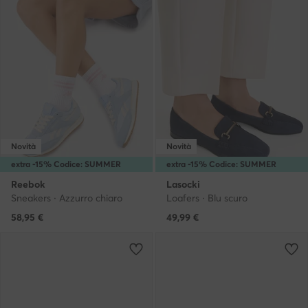
Novità
Novità
extra -15% Codice: SUMMER
extra -15% Codice: SUMMER
Reebok
Lasocki
Sneakers · Azzurro chiaro
Loafers · Blu scuro
58,95
€
49,99
€