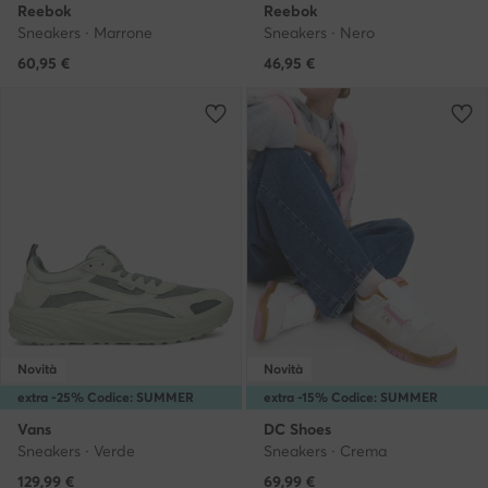
Reebok
Reebok
Sneakers · Marrone
Sneakers · Nero
60,95
€
46,95
€
Novità
Novità
extra -25% Codice: SUMMER
extra -15% Codice: SUMMER
Vans
DC Shoes
Sneakers · Verde
Sneakers · Crema
129,99
€
69,99
€