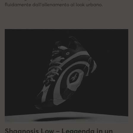
fluidamente dall'allenamento al look urbano.
Shaqnosis Low – Leggenda in un