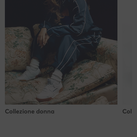
Collezione donna
Coll