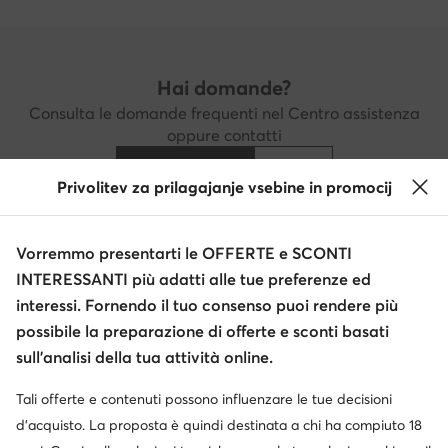
Hai domande?
Consulta le domande frequenti nel Centro assistenza
oppure contatti
Centro assistenza
Contatti
Privolitev za prilagajanje vsebine in promocij
Vorremmo presentarti le OFFERTE e SCONTI
Scarica l'app
INTERESSANTI più adatti alle tue preferenze ed
interessi. Fornendo il tuo consenso puoi rendere più
possibile la preparazione di offerte e sconti basati
sull’analisi della tua attività online.
Servizio clienti
Tali offerte e contenuti possono influenzare le tue decisioni
d’acquisto. La proposta è quindi destinata a chi ha compiuto 18
Chi siamo