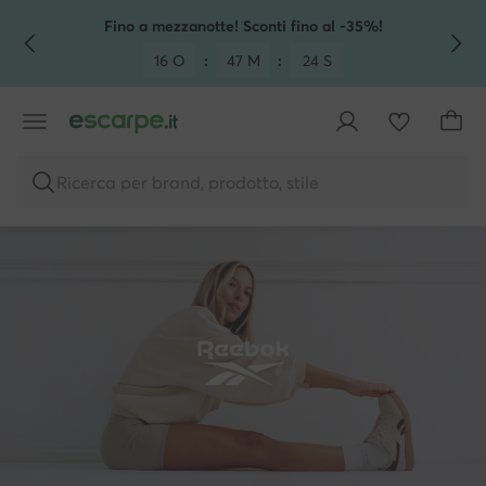
VAI AL CONTENUTO PRINCIPALE
VAI ALLA RICERCA
Fino a mezzanotte! Sconti fino al -35%!
16 O
:
47 M
:
23 S
Ricerca per brand, prodotto, stile