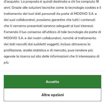
extra -35% Codice: SUMMER
d’acquisto. La proposta è quindi destinata a chi ha compiuto 18
anni. Grazie alle soluzioni tecniche come la tecnologia cookies e il
Juicy Couture
Juicy Couture
Sandali · Nero · 11.5 cm
Chunky loafers · Nero
trattamento dei tuoi dati personali da parte di MODIVO S.A. e
Prezzo attuale
Prezzo attuale
38,99
€
45,99
€
dei suoi collaboratori, possiamo garantire che tutti i contenuti
Prezzo regolare
69,95 €
-44%
Prezzo regolare
69,99 €
-34%
che ti verranno presentati saranno adeguati ai tuoi interessi.
Prezzo più basso
42,99 €
-9%
Prezzo più basso
48,95 €
-6%
Fornendo il tuo consenso all’utilizzo di tale tecnologia da parte di
MODIVO S.A. e dei nostri collaboratori, nonché al trattamento
dei dati raccolti dai suddetti soggetti, incluso attraverso la
profilazione, analisi statistica e di mercato, puoi rendere più
agevole la ricerca sul sito delle informazioni che ti interessano di
più.
Accetto
-19%
-19%
Altre opzioni
Ordina
Filtra
1
extra -25% Codice: SUMMER