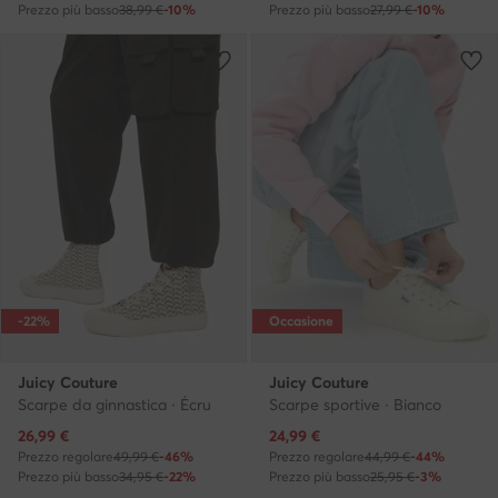
Prezzo più basso
38,99 €
-10%
Prezzo più basso
27,99 €
-10%
-22%
Occasione
Juicy Couture
Juicy Couture
Scarpe da ginnastica · Écru
Scarpe sportive · Bianco
Prezzo attuale
Prezzo attuale
26,99
€
24,99
€
Prezzo regolare
49,99 €
-46%
Prezzo regolare
44,99 €
-44%
Prezzo più basso
34,95 €
-22%
Prezzo più basso
25,95 €
-3%