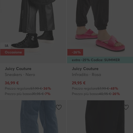
IA
Occasione
-26%
extra -25% Codice: SUMMER
Juicy Couture
Juicy Couture
Sneakers · Nero
Infradito · Rosa
Prezzo attuale
Prezzo attuale
36,99
€
29,95
€
Prezzo regolare
57,99 €
-36%
Prezzo regolare
57,99 €
-48%
Prezzo più basso
39,95 €
-7%
Prezzo più basso
40,95 €
-26%