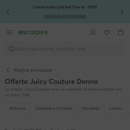
VAI AL CONTENUTO PRINCIPALE
VAI ALLA RICERCA
I trend estivi più hot fino al -35%!
DONNA
UOMO
BORSE
Ricerca per brand, prodotto, stile
Pagina principale
Offerta Juicy Couture Donna
Le scarpe Juicy Couture sono un esempio di moda audace con
un tocco Y2K!
Ballerine
Ciabatte e infradito
Décolleté
Loafers