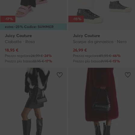
-17%
-15%
extra -25% Codice: SUMMER
Juicy Couture
Juicy Couture
Ciabatte · Rosa
Scarpe da ginnastica · Nero
Prezzo attuale
Prezzo attuale
18,95
€
26,99
€
Prezzo regolare
24,99 €
-24%
Prezzo regolare
49,99 €
-46%
Prezzo più basso
22,95 €
-17%
Prezzo più basso
31,95 €
-15%