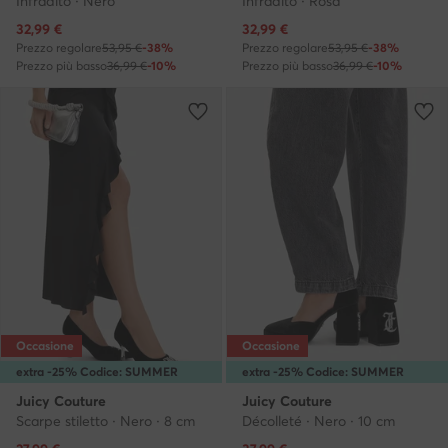
Infradito · Nero
Infradito · Rosa
Prezzo attuale
Prezzo attuale
32,99
€
32,99
€
Prezzo regolare
53,95 €
-38%
Prezzo regolare
53,95 €
-38%
Prezzo più basso
36,99 €
-10%
Prezzo più basso
36,99 €
-10%
Occasione
Occasione
extra -25% Codice: SUMMER
extra -25% Codice: SUMMER
Juicy Couture
Juicy Couture
Scarpe stiletto · Nero · 8 cm
Décolleté · Nero · 10 cm
Prezzo attuale
Prezzo attuale