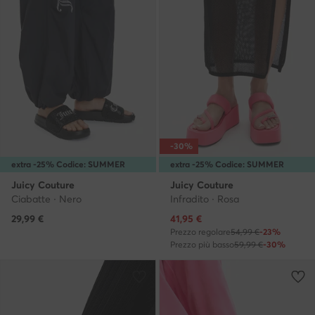
-30%
extra -25% Codice: SUMMER
extra -25% Codice: SUMMER
Juicy Couture
Juicy Couture
Ciabatte · Nero
Infradito · Rosa
Prezzo attuale
29,99
€
41,95
€
Prezzo regolare
54,99 €
-23%
Prezzo più basso
59,99 €
-30%