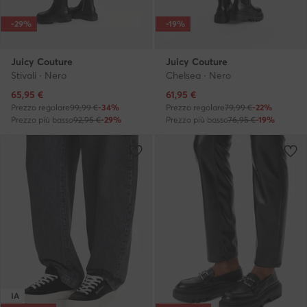
-29%
-19%
Juicy Couture
Juicy Couture
Stivali · Nero
Chelsea · Nero
Prezzo attuale
Prezzo attuale
65,95
€
61,95
€
Prezzo regolare
99,99 €
-34%
Prezzo regolare
79,99 €
-22%
Prezzo più basso
92,95 €
-29%
Prezzo più basso
76,95 €
-19%
IA