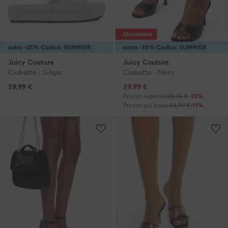
Occasione
extra -25% Codice: SUMMER
extra -35% Codice: SUMMER
Juicy Couture
Juicy Couture
Ciabatte · Grigio
Ciabatte · Nero
Prezzo attuale
59,99
€
39,99
€
Prezzo regolare
58,95 €
-32%
Prezzo più basso
44,99 €
-11%