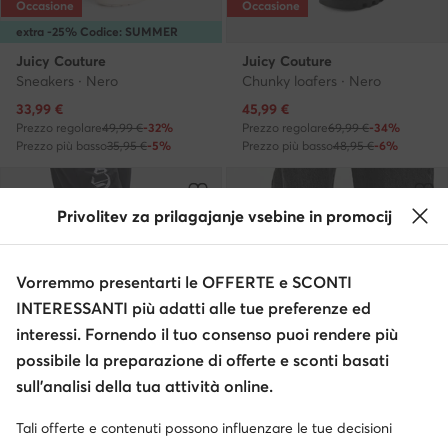
Occasione
Occasione
extra -25% Codice: SUMMER
Juicy Couture
Juicy Couture
Sneakers · Nero
Chunky loafers · Nero
Prezzo attuale
Prezzo attuale
33,99
€
45,99
€
Prezzo regolare
49,99 €
-32%
Prezzo regolare
69,99 €
-34%
Prezzo più basso
35,95 €
-5%
Prezzo più basso
48,95 €
-6%
Privolitev za prilagajanje vsebine in promocij
Vorremmo presentarti le OFFERTE e SCONTI
INTERESSANTI più adatti alle tue preferenze ed
interessi. Fornendo il tuo consenso puoi rendere più
possibile la preparazione di offerte e sconti basati
sull’analisi della tua attività online.
Occasione
Occasione
Tali offerte e contenuti possono influenzare le tue decisioni