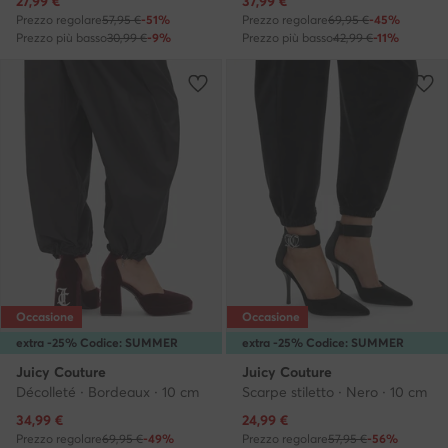
27,99
€
37,99
€
Prezzo regolare
57,95 €
-51%
Prezzo regolare
69,95 €
-45%
Prezzo più basso
30,99 €
-9%
Prezzo più basso
42,99 €
-11%
Occasione
Occasione
extra -25% Codice: SUMMER
extra -25% Codice: SUMMER
Juicy Couture
Juicy Couture
Décolleté · Bordeaux · 10 cm
Scarpe stiletto · Nero · 10 cm
Prezzo attuale
Prezzo attuale
34,99
€
24,99
€
Prezzo regolare
69,95 €
-49%
Prezzo regolare
57,95 €
-56%