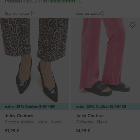
Prodotti: 81
·
Filtri selezionati (1)
Sponsorizzato
Sponsorizzato
extra -25% Codice: SUMMER
extra -25% Codice: SUMMER
Juicy Couture
Juicy Couture
Scarpe stiletto · Nero · 8 cm
Ciabatte · Nero
57,99
€
24,99
€