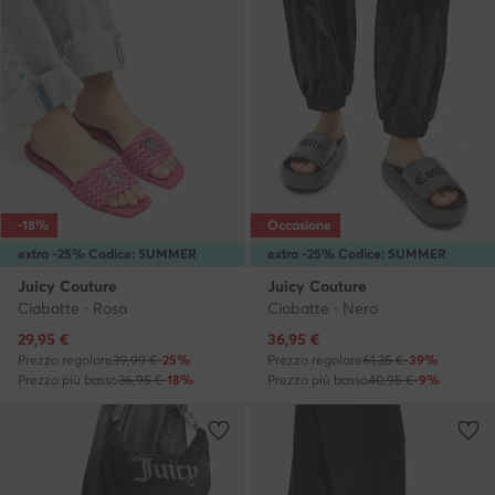
-18%
Occasione
extra -25% Codice: SUMMER
extra -25% Codice: SUMMER
Juicy Couture
Juicy Couture
Ciabatte · Rosa
Ciabatte · Nero
Prezzo attuale
Prezzo attuale
29,95
€
36,95
€
Prezzo regolare
39,99 €
-25%
Prezzo regolare
61,35 €
-39%
Prezzo più basso
36,95 €
-18%
Prezzo più basso
40,95 €
-9%