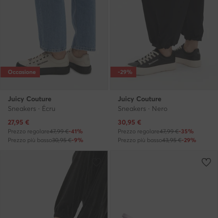
Occasione
-29%
Juicy Couture
Juicy Couture
Sneakers · Écru
Sneakers · Nero
Prezzo attuale
Prezzo attuale
27,95
€
30,95
€
Prezzo regolare
47,99 €
-41%
Prezzo regolare
47,99 €
-35%
Prezzo più basso
30,95 €
-9%
Prezzo più basso
43,95 €
-29%