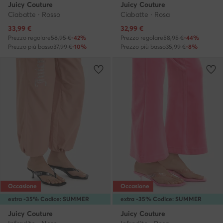
Juicy Couture
Juicy Couture
Ciabatte · Rosso
Ciabatte · Rosa
Prezzo attuale
Prezzo attuale
33,99
€
32,99
€
Prezzo regolare
58,95 €
-42%
Prezzo regolare
58,95 €
-44%
Prezzo più basso
37,99 €
-10%
Prezzo più basso
35,99 €
-8%
Occasione
Occasione
extra -35% Codice: SUMMER
extra -35% Codice: SUMMER
Juicy Couture
Juicy Couture