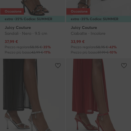
Occasione
Occasione
extra -35% Codice: SUMMER
extra -35% Codice: SUMMER
Juicy Couture
Juicy Couture
Sandali · Nero · 9.5 cm
Ciabatte · Incolore
Prezzo attuale
Prezzo attuale
37,99
€
33,99
€
Prezzo regolare
58,95 €
-35%
Prezzo regolare
58,95 €
-42%
Prezzo più basso
42,99 €
-11%
Prezzo più basso
37,99 €
-10%