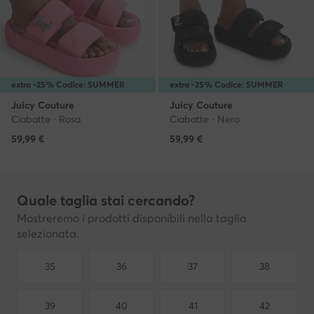
extra -25% Codice: SUMMER
extra -25% Codice: SUMMER
Juicy Couture
Juicy Couture
Ciabatte · Rosa
Ciabatte · Nero
59,99
€
59,99
€
Quale taglia stai cercando?
Mostreremo i prodotti disponibili nella taglia
selezionata.
35
36
37
38
39
40
41
42