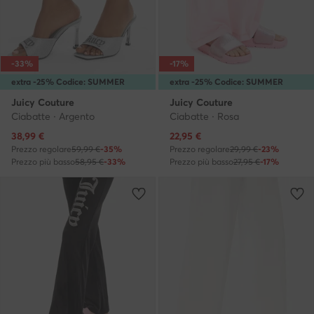
-33%
-17%
extra -25% Codice: SUMMER
extra -25% Codice: SUMMER
Juicy Couture
Juicy Couture
Ciabatte · Argento
Ciabatte · Rosa
Prezzo attuale
Prezzo attuale
38,99
€
22,95
€
Prezzo regolare
59,99 €
-35%
Prezzo regolare
29,99 €
-23%
Prezzo più basso
58,95 €
-33%
Prezzo più basso
27,95 €
-17%