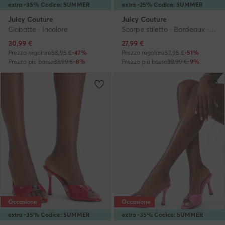
extra -35% Codice: SUMMER
extra -25% Codice: SUMMER
Juicy Couture
Juicy Couture
Ciabatte · Incolore
Scarpe stiletto · Bordeaux · 8 cm
Prezzo attuale
Prezzo attuale
30,99
€
27,99
€
Prezzo regolare
58,95 €
-47%
Prezzo regolare
57,95 €
-51%
Prezzo più basso
33,99 €
-8%
Prezzo più basso
30,99 €
-9%
Occasione
Occasione
extra -35% Codice: SUMMER
extra -35% Codice: SUMMER