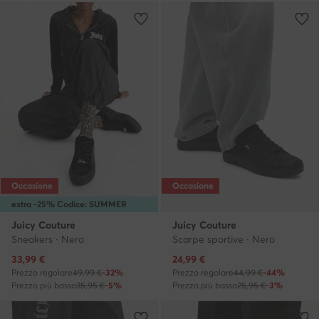
Occasione
Occasione
extra -25% Codice: SUMMER
Juicy Couture
Juicy Couture
Sneakers · Nero
Scarpe sportive · Nero
Prezzo attuale
Prezzo attuale
33,99
€
24,99
€
Prezzo regolare
49,99 €
-32%
Prezzo regolare
44,99 €
-44%
Prezzo più basso
35,95 €
-5%
Prezzo più basso
25,95 €
-3%