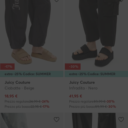
-17%
-30%
extra -25% Codice: SUMMER
extra -25% Codice: SUMMER
Juicy Couture
Juicy Couture
Ciabatte · Beige
Infradito · Nero
Prezzo attuale
Prezzo attuale
18,95
€
41,95
€
Prezzo regolare
24,99 €
-24%
Prezzo regolare
59,99 €
-30%
Prezzo più basso
22,95 €
-17%
Prezzo più basso
59,99 €
-30%