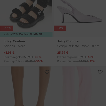
-30%
-51%
extra -25% Codice: SUMMER
Juicy Couture
Juicy Couture
Sandali · Nero
Scarpe stiletto · Viola · 8 cm
Prezzo attuale
Prezzo attuale
41,95
€
25,99
€
Prezzo regolare
59,99 €
-30%
Prezzo regolare
57,99 €
-55%
Prezzo più basso
59,99 €
-30%
Prezzo più basso
53,95 €
-51%