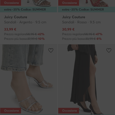
Occasione
Occasione
extra -35% Codice: SUMMER
extra -35% Codice: SUMMER
Juicy Couture
Juicy Couture
Sandali · Argento · 9.5 cm
Sandali · Rosso · 9.5 cm
Prezzo attuale
Prezzo attuale
33,99
€
30,99
€
Prezzo regolare
58,95 €
-42%
Prezzo regolare
58,95 €
-47%
Prezzo più basso
37,99 €
-10%
Prezzo più basso
33,99 €
-8%
Occasione
Occasione