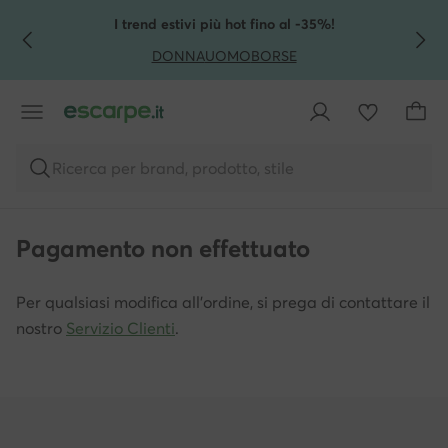
VAI AL CONTENUTO PRINCIPALE
VAI ALLA RICERCA
I trend estivi più hot fino al -35%!
DONNA
UOMO
BORSE
Ricerca per brand, prodotto, stile
Pagamento non effettuato
Per qualsiasi modifica all'ordine, si prega di contattare il
nostro
Servizio Clienti
.