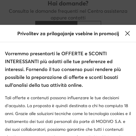
Hai domande?
Consulta le domande frequenti nel Centro assistenza
oppure contatti
Centro assistenza
Contatti
Privolitev za prilagajanje vsebine in promocij
Vorremmo presentarti le OFFERTE e SCONTI
Scarica l'app
INTERESSANTI più adatti alle tue preferenze ed
interessi. Fornendo il tuo consenso puoi rendere più
possibile la preparazione di offerte e sconti basati
sull’analisi della tua attività online.
Servizio clienti
Tali offerte e contenuti possono influenzare le tue decisioni
d’acquisto. La proposta è quindi destinata a chi ha compiuto 18
Chi siamo
anni. Grazie alle soluzioni tecniche come la tecnologia cookies e il
trattamento dei tuoi dati personali da parte di MODIVO S.A. e
Informazioni
dei suoi collaboratori, possiamo garantire che tutti i contenuti