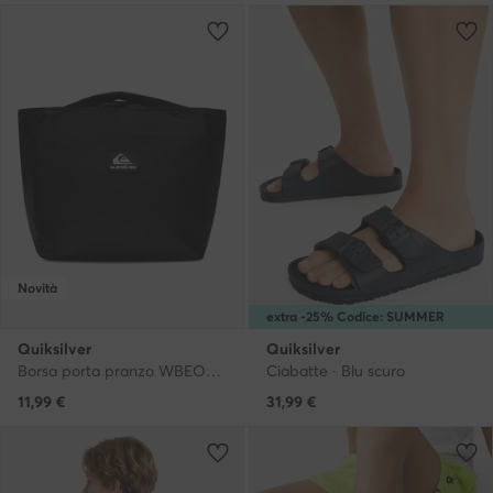
Novità
extra -25% Codice: SUMMER
Quiksilver
Quiksilver
Borsa porta pranzo WBEO-QUIK-P-001-10 Nero
Ciabatte · Blu scuro
11,99
€
31,99
€