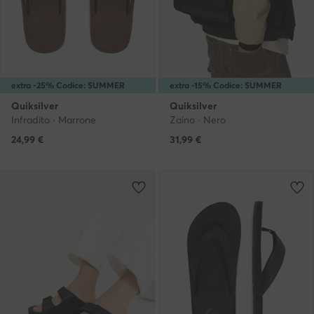
extra -25% Codice: SUMMER
extra -15% Codice: SUMMER
Quiksilver
Quiksilver
Infradito · Marrone
Zaino · Nero
24,99
€
31,99
€