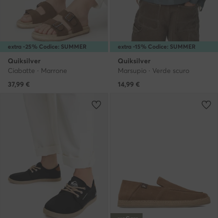
extra -25% Codice: SUMMER
extra -15% Codice: SUMMER
Quiksilver
Quiksilver
Ciabatte · Marrone
Marsupio · Verde scuro
37,99
€
14,99
€