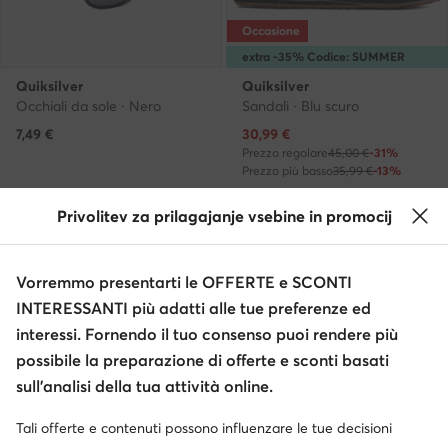
Occasione
extra -35% Codice: SUMMER
Quiksilver
Quiksilver
Occhiali da sole · Nero
Sandali · Blu scuro
Prezzo attuale
7,49
€
30,99
€
Prezzo regolare
45,00 €
-31%
Prezzo più basso
35,99 €
-13%
Privolitev za prilagajanje vsebine in promocij
Vorremmo presentarti le OFFERTE e SCONTI
INTERESSANTI più adatti alle tue preferenze ed
interessi. Fornendo il tuo consenso puoi rendere più
possibile la preparazione di offerte e sconti basati
sull’analisi della tua attività online.
Tali offerte e contenuti possono influenzare le tue decisioni