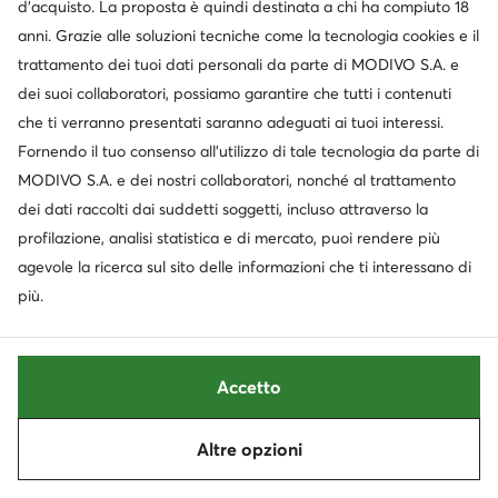
Occasione
Occasione
d’acquisto. La proposta è quindi destinata a chi ha compiuto 18
extra -35% Codice: SUMMER
anni. Grazie alle soluzioni tecniche come la tecnologia cookies e il
trattamento dei tuoi dati personali da parte di MODIVO S.A. e
Quiksilver
Quiksilver
Infradito · Nero
Scarpe basse · Grigio
dei suoi collaboratori, possiamo garantire che tutti i contenuti
Prezzo attuale
Prezzo attuale
16,99
€
26,95
€
che ti verranno presentati saranno adeguati ai tuoi interessi.
Prezzo regolare
25,95 €
-34%
Prezzo regolare
44,99 €
-40%
Fornendo il tuo consenso all’utilizzo di tale tecnologia da parte di
Prezzo più basso
17,99 €
-5%
Prezzo più basso
28,95 €
-6%
MODIVO S.A. e dei nostri collaboratori, nonché al trattamento
dei dati raccolti dai suddetti soggetti, incluso attraverso la
profilazione, analisi statistica e di mercato, puoi rendere più
agevole la ricerca sul sito delle informazioni che ti interessano di
più.
Accetto
Altre opzioni
Ordina
Filtra
1
-15%
Occasione