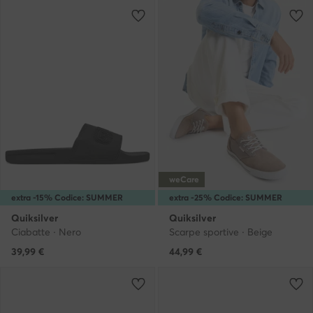
weCare
extra -15% Codice: SUMMER
extra -25% Codice: SUMMER
Quiksilver
Quiksilver
Ciabatte · Nero
Scarpe sportive · Beige
39,99
€
44,99
€