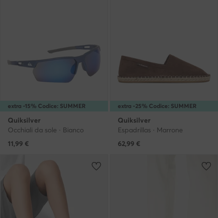
extra -15% Codice: SUMMER
extra -25% Codice: SUMMER
Quiksilver
Quiksilver
Occhiali da sole · Bianco
Espadrillas · Marrone
11,99
€
62,99
€