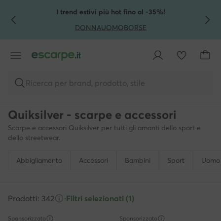
VAI AL CONTENUTO PRINCIPALE
VAI ALLA RICERCA
I trend estivi più hot fino al -35%!
DONNA
UOMO
BORSE
Ricerca per brand, prodotto, stile
Quiksilver - scarpe e accessori
Scarpe e accessori Quiksilver per tutti gli amanti dello sport e
dello streetwear.
Abbigliamento
Accessori
Bambini
Sport
Uomo
Prodotti: 342
·
Filtri selezionati (1)
Sponsorizzato
Sponsorizzato