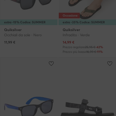
Occasione
extra -15% Codice: SUMMER
extra -35% Codice: SUMMER
Quiksilver
Quiksilver
Occhiali da sole · Nero
Infradito · Verde
Prezzo attuale
11,99
€
14,99
€
Prezzo regolare
25,95 €
-42%
Prezzo più basso
16,99 €
-11%