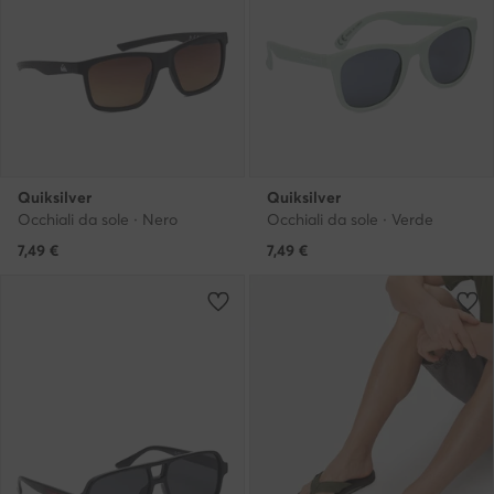
Quiksilver
Quiksilver
Occhiali da sole · Nero
Occhiali da sole · Verde
7,49
€
7,49
€