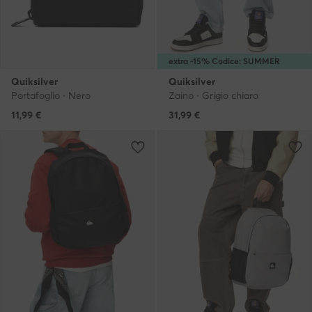
extra -15% Codice: SUMMER
Quiksilver
Quiksilver
Portafoglio · Nero
Zaino · Grigio chiaro
11,99
€
31,99
€