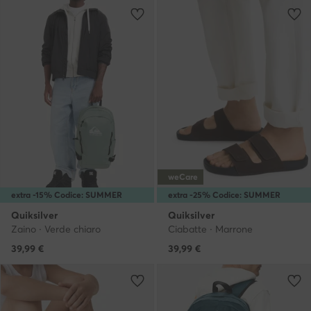
weCare
extra -15% Codice: SUMMER
extra -25% Codice: SUMMER
Quiksilver
Quiksilver
Zaino · Verde chiaro
Ciabatte · Marrone
39,99
€
39,99
€