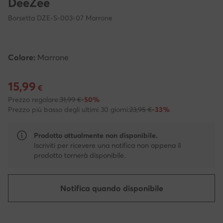
DeeZee
Borsetta DZE-S-003-07 Marrone
Colore:
Marrone
15,99
Prezzo attuale 15,99 €
€
Prezzo regolare:
31,99 €
-50%
Prezzo più basso degli ultimi 30 giorni:
23,95 €
-33%
Prodotto attualmente non disponibile.
Iscriviti per ricevere una notifica non appena il
prodotto tornerà disponibile.
Notifica quando disponibile