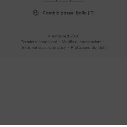
Cambia paese: Italia (IT)
© escarpe.it 2026
Termini e condizioni
Modifica impostazioni
Informativa sulla privacy
Protezione dei dati