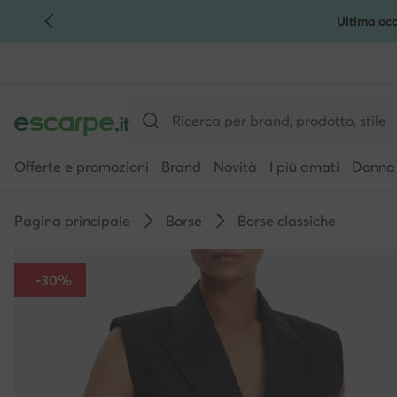
Ultima occ
VAI AL CONTENUTO PRINCIPALE
VAI ALLA RICERCA
Offerte e promozioni
Brand
Novità
I più amati
Donna
Pagina principale
Borse
Borse classiche
-30%