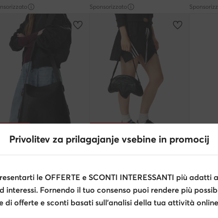
nsorizzato
Sponsorizzato
Sponsoriz
Occasione
Occasione
Privolitev za prilagajanje vsebine in promocij
extra -15% Codice: SUMMER
extra -15% Codice: SUMMER
extra
Star Raw
adidas
adidas
setta · Nero
Borsetta · Nero
Borsetta 
esentarti le OFFERTE e SCONTI INTERESSANTI più adatti al
zzo attuale
Prezzo attuale
99
€
44,99
€
79,99
€
zzo regolare
57,99 €
-20%
Prezzo regolare
49,99 €
-10%
d interessi. Fornendo il tuo consenso puoi rendere più possibi
zzo più basso
53,95 €
-14%
Prezzo più basso
49,99 €
-10%
di offerte e sconti basati sull’analisi della tua attività online