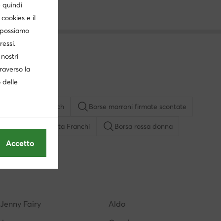
è quindi
cookies e il
, possiamo
ressi.
nostri
traverso la
o delle
a
Borse coach
Borse marroni firmate scontate
Borse Elisabetta Franchi
Borsa rossa donna
Accetto
la
Borsa Guess nera
Borsa tracolla beige firmata
gual borse
Borsa pinko
Borse Jacquemus
Jenny Fairy
Aldo