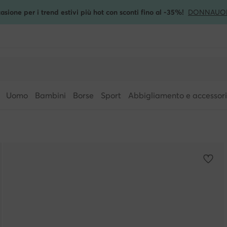
asione per i trend estivi più hot con sconti fino al -35%!
DONNA
UO
Uomo
Bambini
Borse
Sport
Abbigliamento e accessori