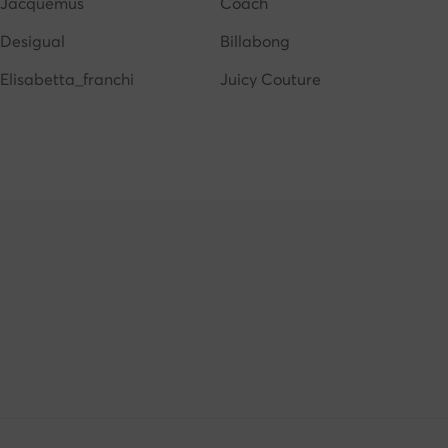
Jacquemus
Coach
Desigual
Billabong
Elisabetta_franchi
Juicy Couture