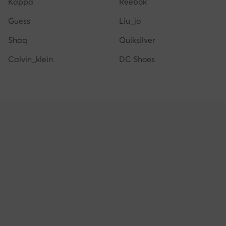
Kappa
Reebok
Guess
Liu_jo
Shaq
Quiksilver
Calvin_klein
DC Shoes