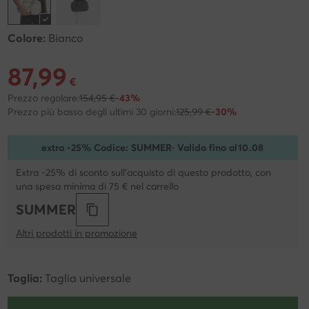
Colore:
Bianco
87,99
Prezzo attuale 87,99 €
€
Prezzo regolare:
154,95 €
-43%
Prezzo più basso degli ultimi 30 giorni:
125,99 €
-30%
extra -25% Codice: SUMMER
· Valido fino al
10
.
08
Extra -25% di sconto sull'acquisto di questo prodotto, con
una spesa minima di 75 € nel carrello
SUMMER
Altri prodotti in promozione
Taglia:
Taglia universale