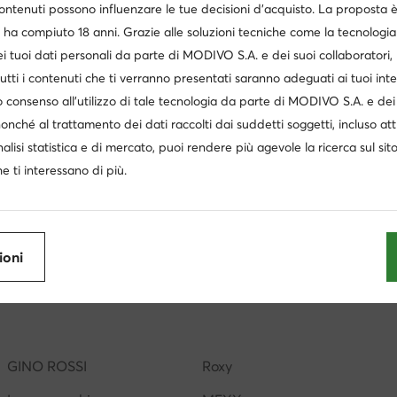
contenuti possono influenzare le tue decisioni d’acquisto. La proposta 
 ha compiuto 18 anni. Grazie alle soluzioni tecniche come la tecnologia 
i tuoi dati personali da parte di MODIVO S.A. e dei suoi collaboratori
utti i contenuti che ti verranno presentati saranno adeguati ai tuoi inte
 consenso all’utilizzo di tale tecnologia da parte di MODIVO S.A. e dei 
nonché al trattamento dei dati raccolti dai suddetti soggetti, incluso at
nalisi statistica e di mercato, puoi rendere più agevole la ricerca sul sit
e ti interessano di più.
iche Bianco
Borse mare
Zaino Liu Jo
Borsa bianc
ar RAW
Nine West borse
Beverly hills polo club borse
ioni
nna
Borsa Guess bianca
Borse Roxy
Borsa nera tracol
Zaino desigual donna
Zainetto donna valentino
Desi
GINO ROSSI
Roxy