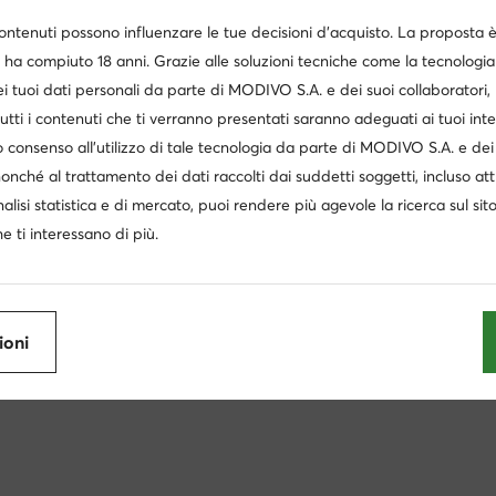
zzo regolare
79,99 €
-10%
Prezzo regolare
93,95 €
-9%
contenuti possono influenzare le tue decisioni d’acquisto. La proposta 
zzo più basso
79,99 €
-10%
Prezzo più basso
93,95 €
-9%
 ha compiuto 18 anni. Grazie alle soluzioni tecniche come la tecnologia 
i tuoi dati personali da parte di MODIVO S.A. e dei suoi collaboratori
utti i contenuti che ti verranno presentati saranno adeguati ai tuoi inte
 consenso all’utilizzo di tale tecnologia da parte di MODIVO S.A. e dei 
nonché al trattamento dei dati raccolti dai suddetti soggetti, incluso at
nalisi statistica e di mercato, puoi rendere più agevole la ricerca sul sit
e ti interessano di più.
Articoli da corsa uomo adidas
Scarpe da corsa uomo adida
ioni
a scarpe da corsa
Scarpe da calcetto
Reebok running 
basket nere
Scarpe da running bianche
Saucony scarpe
Scarpe columbia uomo
Scarpe da tennis uomo
Altra