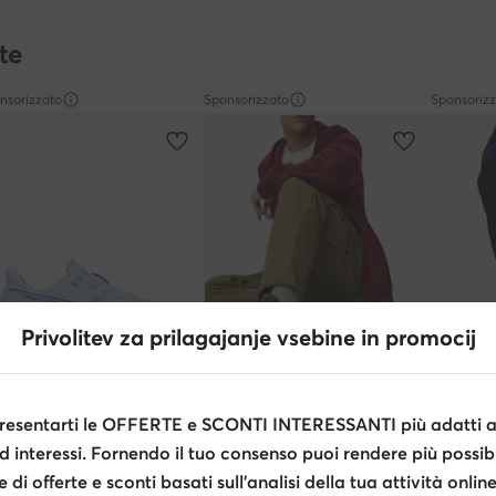
te
nsorizzato
Sponsorizzato
Sponsoriz
Privolitev za prilagajanje vsebine in promocij
Occasione
Occasione
extra -15% Codice: SUMMER
extra -15% Codice: SUMMER
extra
esentarti le OFFERTE e SCONTI INTERESSANTI più adatti al
cs
Reebok
Reebok
d interessi. Fornendo il tuo consenso puoi rendere più possibi
Versablast 4 1011B984 · Scarpe running
EO-ZIG HYPNOTICA 100263343 · Scarpe running
di offerte e sconti basati sull’analisi della tua attività online
zzo attuale
Prezzo attuale
99
€
84,99
€
86,95
€