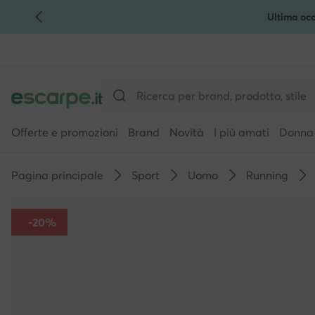
Ultima occ
VAI AL CONTENUTO PRINCIPALE
VAI ALLA RICERCA
Offerte e promozioni
Brand
Novità
I più amati
Donna
Pagina principale
Sport
Uomo
Running
-20%