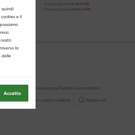
Prezzo regolare
76,95 €
-9%
è quindi
Prezzo più basso
76,95 €
-9%
cookies e il
, possiamo
ressi.
nostri
traverso la
o delle
s
Scarpe da running sull'asfalto uomo adidas
Accetto
uomo
Salomon scarpe trekking
Scarpe turf
 running
Scarpe da calcio adidas
New Balance running uomo