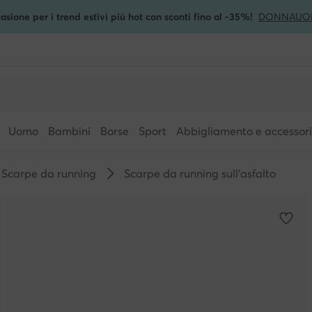
asione per i trend estivi più hot con sconti fino al -35%!
DONNA
UO
Uomo
Bambini
Borse
Sport
Abbigliamento e accessori
Scarpe da running
Scarpe da running sull'asfalto