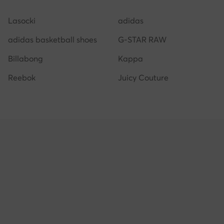
Puma scarpe calcio uomo
Scarpa trekking uomo cmp
Lasocki
adidas
adidas basketball shoes
G-STAR RAW
Billabong
Kappa
Reebok
Juicy Couture