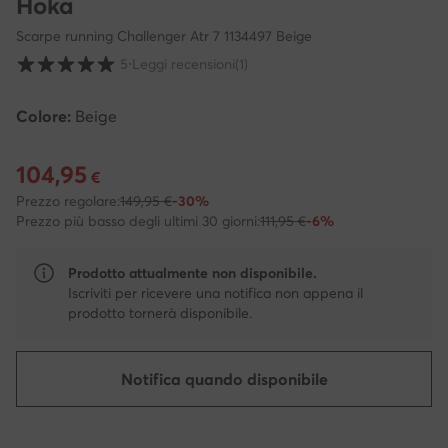
Hoka
Scarpe running Challenger Atr 7 1134497 Beige
Valutazione clienti su scala da 1 a 5
5
⋅
Leggi recensioni
(1)
Colore:
Beige
104,95
Prezzo attuale 104,95 €
€
Prezzo regolare:
149,95 €
-30%
Prezzo più basso degli ultimi 30 giorni:
111,95 €
-6%
Prodotto attualmente non disponibile.
Iscriviti per ricevere una notifica non appena il
prodotto tornerà disponibile.
Notifica quando disponibile