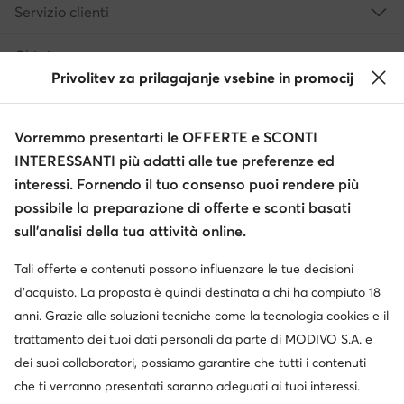
Servizio clienti
Chi siamo
Privolitev za prilagajanje vsebine in promocij
Informazioni
Vorremmo presentarti le OFFERTE e SCONTI
INTERESSANTI più adatti alle tue preferenze ed
interessi. Fornendo il tuo consenso puoi rendere più
possibile la preparazione di offerte e sconti basati
sull’analisi della tua attività online.
Tali offerte e contenuti possono influenzare le tue decisioni
Cambia paese: Italia (IT)
d’acquisto. La proposta è quindi destinata a chi ha compiuto 18
anni. Grazie alle soluzioni tecniche come la tecnologia cookies e il
trattamento dei tuoi dati personali da parte di MODIVO S.A. e
dei suoi collaboratori, possiamo garantire che tutti i contenuti
© escarpe.it 2026
Termini e condizioni
Modifica impostazioni
che ti verranno presentati saranno adeguati ai tuoi interessi.
Informativa sulla privacy
Protezione dei dati