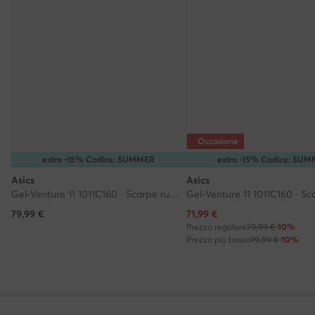
Occasione
extra -15% Codice: SUMMER
extra -15% Codice: SU
Asics
Asics
Gel-Venture 11 1011C160 · Scarpe running
Prezzo attuale
79,99
€
71,99
€
Prezzo regolare
79,99 €
-10%
Prezzo più basso
79,99 €
-10%