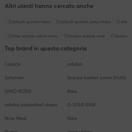
Altri utenti hanno cercato anche
Articoli sportivi Hoka
Articoli sportivi uomo Hoka
Artic
Nike scarpe calcio uomo
Scarpe basket nere
Scarpe d
Top brand in questa categoria
Lasocki
adidas
Salomon
Scarpe basket uomo SHAQ
GINO ROSSI
Roxy
adidas basketball shoes
G-STAR RAW
Nine West
Nike
Puma
Jenny Fairy