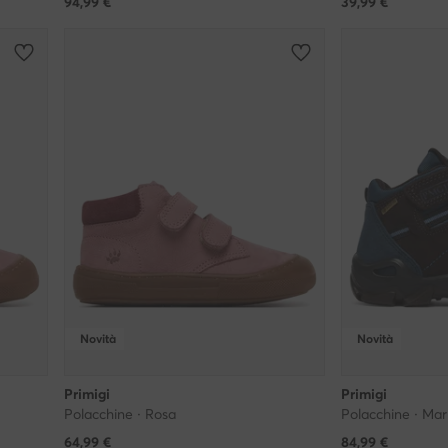
94,99
€
39,99
€
Novità
Novità
Primigi
Primigi
Polacchine · Rosa
Polacchine · Mar
64,99
€
84,99
€