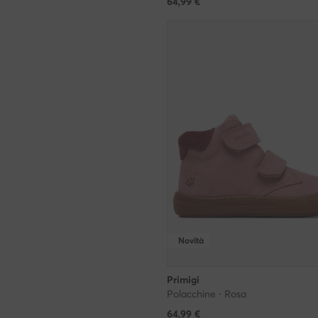
64,99
€
Novità
Primigi
Polacchine · Rosa
64,99
€