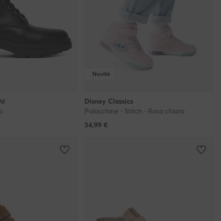
Novità
hi
Disney Classics
o
Polacchine · Stitch · Rosa chiaro
34,99
€