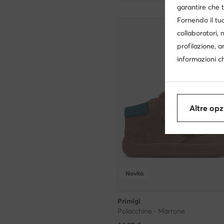
garantire che t
Fornendo il tuo
collaboratori, 
profilazione, a
informazioni ch
Altre opz
Novità
Primigi
Polacchine · Marrone