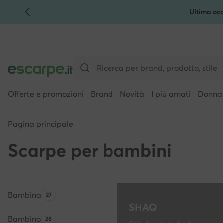
Ultima occ
VAI AL CONTENUTO PRINCIPALE
VAI ALLA RICERCA
Offerte e promozioni
Brand
Novità
I più amati
Donna
Pagina principale
Scarpe per bambini
Bambina
Quantità di prodotti:
27
SHAQ
Bambino
Quantità di prodotti:
28