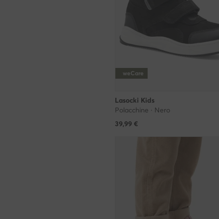
weCare
Lasocki Kids
Polacchine · Nero
39,99
€