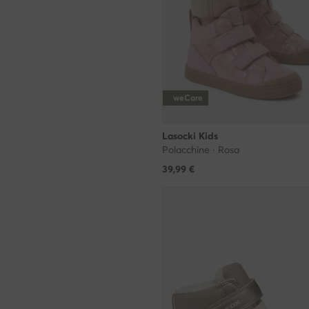
weCare
Lasocki Kids
Polacchine · Rosa
39,99
€