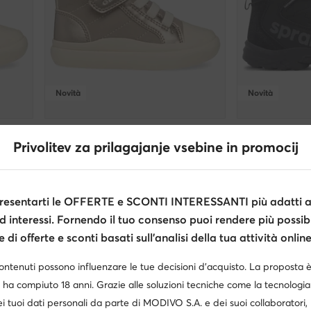
Novità
Novità
Geox
Sprandi
Privolitev za prilagajanje vsebine in promocij
Polacchine · Beige
Polacchine · Ner
49,99
€
39,99
€
esentarti le OFFERTE e SCONTI INTERESSANTI più adatti al
d interessi. Fornendo il tuo consenso puoi rendere più possibi
i cercando?
di offerte e sconti basati sull’analisi della tua attività online
isponibili nella taglia selezionata.
contenuti possono influenzare le tue decisioni d’acquisto. La proposta 
26
27
28
29
Vedi di più
 ha compiuto 18 anni. Grazie alle soluzioni tecniche come la tecnologia 
i tuoi dati personali da parte di MODIVO S.A. e dei suoi collaboratori