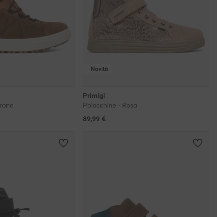
Novità
Primigi
rrone
Polacchine · Rosa
89,99
€