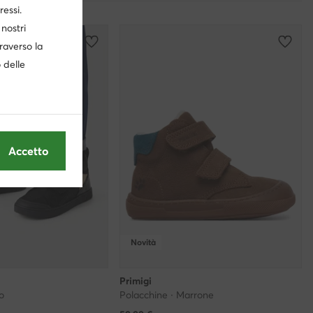
ressi.
nostri
traverso la
o delle
Accetto
Novità
Primigi
o
Polacchine · Marrone