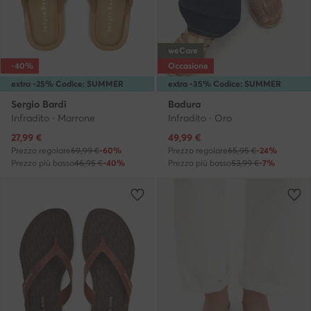
weCare
-40%
Occasione
extra -25% Codice: SUMMER
extra -35% Codice: SUMMER
Sergio Bardi
Badura
Infradito · Marrone
Infradito · Oro
Prezzo attuale
Prezzo attuale
27,99
€
49,99
€
Prezzo regolare
69,99 €
-60%
Prezzo regolare
65,95 €
-24%
Prezzo più basso
46,95 €
-40%
Prezzo più basso
53,99 €
-7%