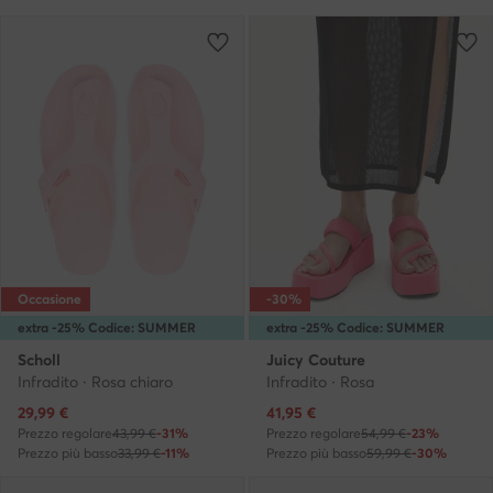
Occasione
-30%
extra -25% Codice: SUMMER
extra -25% Codice: SUMMER
Scholl
Juicy Couture
Infradito · Rosa chiaro
Infradito · Rosa
Prezzo attuale
Prezzo attuale
29,99
€
41,95
€
Prezzo regolare
43,99 €
-31%
Prezzo regolare
54,99 €
-23%
Prezzo più basso
33,99 €
-11%
Prezzo più basso
59,99 €
-30%