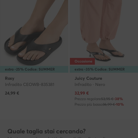
Occasione
extra -25% Codice: SUMMER
extra -35% Codice: SUMMER
Roxy
Juicy Couture
Infradito CEOWB-835381
Infradito · Nero
Prezzo attuale
24,99
€
32,99
€
Prezzo regolare
53,95 €
-38%
Prezzo più basso
36,99 €
-10%
Quale taglia stai cercando?