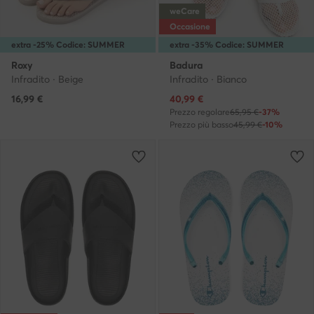
weCare
Occasione
extra -25% Codice: SUMMER
extra -35% Codice: SUMMER
Roxy
Badura
Infradito · Beige
Infradito · Bianco
Prezzo attuale
16,99
€
40,99
€
Prezzo regolare
65,95 €
-37%
Prezzo più basso
45,99 €
-10%