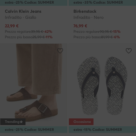
extra -25% Codice: SUMMER
extra -35% Codice: SUMMER
Calvin Klein Jeans
Birkenstock
Infradito · Giallo
Infradito · Nero
Prezzo attuale
Prezzo attuale
22,99
€
76,99
€
Prezzo regolare
39,95 €
-42%
Prezzo regolare
90,95 €
-15%
Prezzo più basso
25,99 €
-11%
Prezzo più basso
81,99 €
-6%
Trending
Occasione
extra -25% Codice: SUMMER
extra -15% Codice: SUMMER