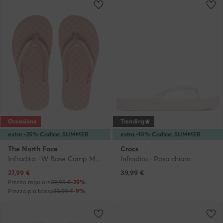
Occasione
Trending
extra -25% Codice: SUMMER
extra -10% Codice: SUMMER
The North Face
Crocs
Infradito · W Base Camp Mini II NF0A47ABZIP · Rosa
Infradito · Rosa chiaro
Prezzo attuale
27,99
€
39,99
€
Prezzo regolare
39,95 €
-29%
Prezzo più basso
30,99 €
-9%