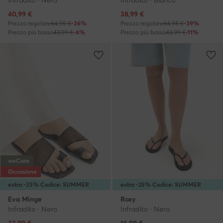
Infradito · Nero
Infradito · Bianco
Prezzo attuale
Prezzo attuale
40,99
€
38,99
€
Prezzo regolare
64,95 €
-36%
Prezzo regolare
64,95 €
-39%
Prezzo più basso
43,99 €
-6%
Prezzo più basso
43,99 €
-11%
weCare
Occasione
extra -35% Codice: SUMMER
extra -25% Codice: SUMMER
Eva Minge
Roxy
Infradito · Nero
Infradito · Nero
Prezzo attuale
33,99
€
16,99
€