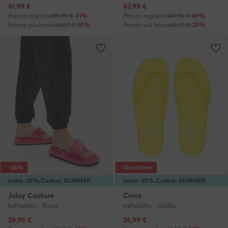
Prezzo attuale
Prezzo attuale
61,99
€
62,99
€
Prezzo regolare
89,99 €
-31%
Prezzo regolare
124,95 €
-49%
Prezzo più basso
68,99 €
-10%
Prezzo più basso
83,99 €
-25%
-26%
Occasione
extra -25% Codice: SUMMER
extra -25% Codice: SUMMER
Juicy Couture
Crocs
Infradito · Rosa
Infradito · Giallo
Prezzo attuale
Prezzo attuale
29,95
€
26,99
€