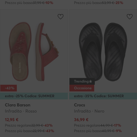
Prezzo più basso
37,99 €
-10%
Prezzo più basso
53,99 €
-25%
Trending
-43%
Occasione
extra -25% Codice: SUMMER
extra -35% Codice: SUMMER
Clara Barson
Crocs
Infradito · Rosso
Infradito · Nero
Prezzo attuale
Prezzo attuale
12,95
€
36,99
€
Prezzo regolare
22,99 €
-43%
Prezzo regolare
44,99 €
-17%
Prezzo più basso
22,99 €
-43%
Prezzo più basso
40,99 €
-9%