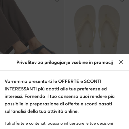
Privolitev za prilagajanje vsebine in promocij
Occasione
Occasione
extra -35% Codice: SUMMER
extra -25% Codice: SUMMER
Vorremmo presentarti le OFFERTE e SCONTI
Birkenstock
Calvin Klein Jeans
Infradito · Blu scuro
Infradito · Écru
INTERESSANTI più adatti alle tue preferenze ed
interessi. Fornendo il tuo consenso puoi rendere più
Prezzo attuale
Prezzo attuale
71,99
€
24,99
€
Prezzo regolare
89,95 €
-19%
Prezzo regolare
44,95 €
-44%
possibile la preparazione di offerte e sconti basati
Prezzo più basso
83,99 €
-14%
Prezzo più basso
28,99 €
-13%
sull’analisi della tua attività online.
Tali offerte e contenuti possono influenzare le tue decisioni