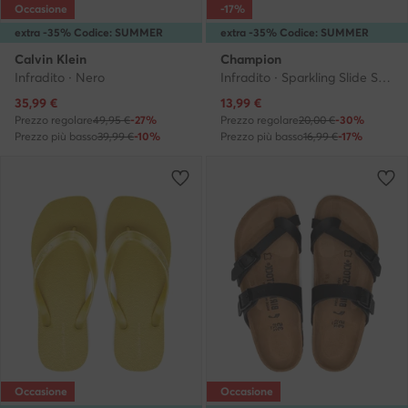
Occasione
-17%
extra -35% Codice: SUMMER
extra -35% Codice: SUMMER
Calvin Klein
Champion
Infradito · Nero
Infradito · Sparkling Slide S11688-CHA-WW010 · Blu
Prezzo attuale
Prezzo attuale
35,99
€
13,99
€
Prezzo regolare
49,95 €
-27%
Prezzo regolare
20,00 €
-30%
Prezzo più basso
39,99 €
-10%
Prezzo più basso
16,99 €
-17%
Occasione
Occasione