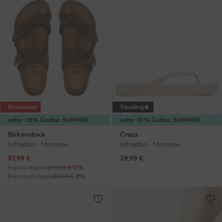
Occasione
Trending
extra -35% Codice: SUMMER
extra -10% Codice: SUMMER
Birkenstock
Crocs
Infradito · Marrone
Infradito · Marrone
Prezzo attuale
87,99
€
39,99
€
Prezzo regolare
99,95 €
-11%
Prezzo più basso
89,99 €
-2%