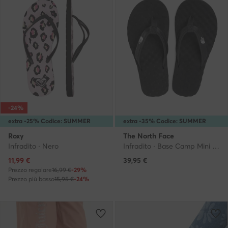
-24%
extra -25% Codice: SUMMER
extra -35% Codice: SUMMER
Roxy
The North Face
Infradito · Nero
Infradito · Base Camp Mini II NF0A47ABKY41 · Nero
Prezzo attuale
11,99
€
39,95
€
Prezzo regolare
16,99 €
-29%
Prezzo più basso
15,95 €
-24%