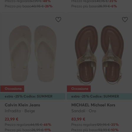
Prezzo regolare
57,99 €
-48%
Prezzo regolare
41,95 €
-35%
Prezzo più basso
40,95 €
-26%
Prezzo più basso
28,99 €
-6%
Occasione
Occasione
extra -25% Codice: SUMMER
extra -25% Codice: SUMMER
Calvin Klein Jeans
MICHAEL Michael Kors
Infradito · Beige
Sandali · Oro
Prezzo attuale
Prezzo attuale
23,99
€
83,99
€
Prezzo regolare
44,95 €
-46%
Prezzo regolare
129,95 €
-35%
Prezzo più basso
26,99 €
-11%
Prezzo più basso
93,99 €
-10%