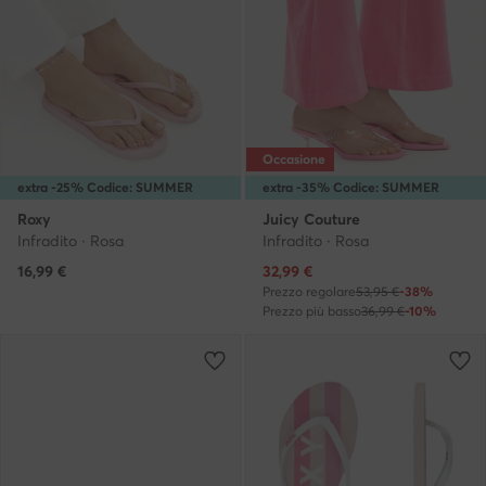
Occasione
extra -25% Codice: SUMMER
extra -35% Codice: SUMMER
Roxy
Juicy Couture
Infradito · Rosa
Infradito · Rosa
Prezzo attuale
16,99
€
32,99
€
Prezzo regolare
53,95 €
-38%
Prezzo più basso
36,99 €
-10%