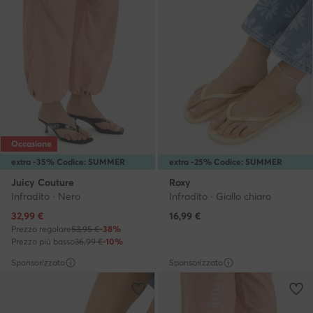
Occasione
extra -35% Codice: SUMMER
extra -25% Codice: SUMMER
Juicy Couture
Roxy
Infradito · Nero
Infradito · Giallo chiaro
Prezzo attuale
32,99
€
16,99
€
Prezzo regolare
53,95 €
-38%
Prezzo più basso
36,99 €
-10%
Sponsorizzato
Sponsorizzato