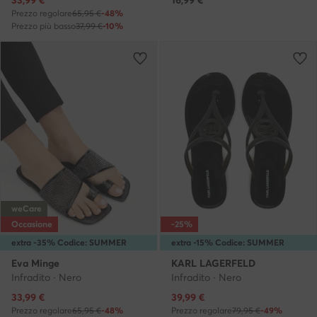
Prezzo regolare
65,95 €
-48%
Prezzo più basso
37,99 €
-10%
weCare
Occasione
-25%
extra -35% Codice: SUMMER
extra -15% Codice: SUMMER
Eva Minge
KARL LAGERFELD
Infradito · Nero
Infradito · Nero
Prezzo attuale
Prezzo attuale
33,99
€
39,99
€
Prezzo regolare
65,95 €
-48%
Prezzo regolare
79,95 €
-49%