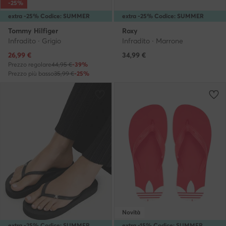
-25%
extra -25% Codice: SUMMER
extra -25% Codice: SUMMER
Tommy Hilfiger
Roxy
Infradito · Grigio
Infradito · Marrone
Prezzo attuale
26,99
€
34,99
€
Prezzo regolare
44,95 €
-39%
Prezzo più basso
35,99 €
-25%
Novità
extra -25% Codice: SUMMER
extra -15% Codice: SUMMER