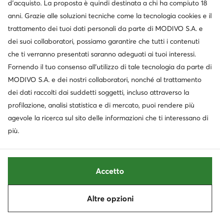
d’acquisto. La proposta è quindi destinata a chi ha compiuto 18
anni. Grazie alle soluzioni tecniche come la tecnologia cookies e il
trattamento dei tuoi dati personali da parte di MODIVO S.A. e
dei suoi collaboratori, possiamo garantire che tutti i contenuti
che ti verranno presentati saranno adeguati ai tuoi interessi.
Fornendo il tuo consenso all’utilizzo di tale tecnologia da parte di
MODIVO S.A. e dei nostri collaboratori, nonché al trattamento
dei dati raccolti dai suddetti soggetti, incluso attraverso la
Occasione
Occasione
profilazione, analisi statistica e di mercato, puoi rendere più
extra -25% Codice: SUMMER
extra -35% Codice: SUMMER
agevole la ricerca sul sito delle informazioni che ti interessano di
Scholl
Guess
più.
Infradito · Arancione
Infradito · Nero
Prezzo attuale
Prezzo attuale
29,99
€
24,99
€
Prezzo regolare
43,99 €
-31%
Prezzo regolare
39,95 €
-37%
Prezzo più basso
33,99 €
-11%
Prezzo più basso
26,99 €
-7%
Accetto
Altre opzioni
Ordina
Filtra