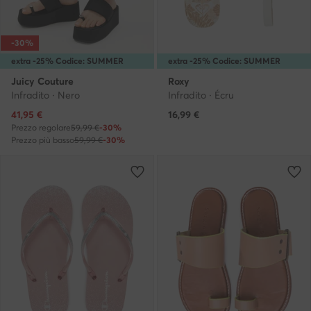
-30%
extra -25% Codice: SUMMER
extra -25% Codice: SUMMER
Juicy Couture
Roxy
Infradito · Nero
Infradito · Écru
Prezzo attuale
41,95
€
16,99
€
Prezzo regolare
59,99 €
-30%
Prezzo più basso
59,99 €
-30%