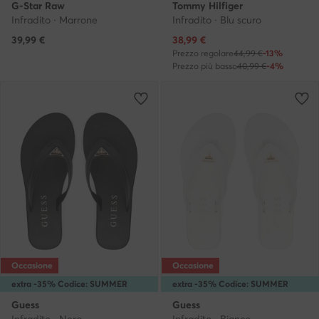
G-Star Raw
Tommy Hilfiger
Infradito · Marrone
Infradito · Blu scuro
Prezzo attuale
39,99
€
38,99
€
Prezzo regolare
44,99 €
-13%
Prezzo più basso
40,99 €
-4%
Occasione
Occasione
extra -35% Codice: SUMMER
extra -35% Codice: SUMMER
Guess
Guess