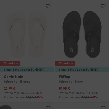
Occasione
Occasione
extra -35% Codice: SUMMER
extra -35% Codice: SUMMER
Calvin Klein
FitFlop
Infradito · Bianco
Infradito · Nero
Prezzo attuale
Prezzo attuale
25,99
€
91,99
€
Prezzo regolare
34,95 €
-25%
Prezzo regolare
169,95 €
-45%
Prezzo più basso
28,99 €
-10%
Prezzo più basso
103,99 €
-11%