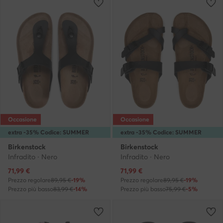
Occasione
Occasione
extra -35% Codice: SUMMER
extra -35% Codice: SUMMER
Birkenstock
Birkenstock
Infradito · Nero
Infradito · Nero
Prezzo attuale
Prezzo attuale
71,99
€
71,99
€
Prezzo regolare
89,95 €
-19%
Prezzo regolare
89,95 €
-19%
Prezzo più basso
83,99 €
-14%
Prezzo più basso
75,99 €
-5%