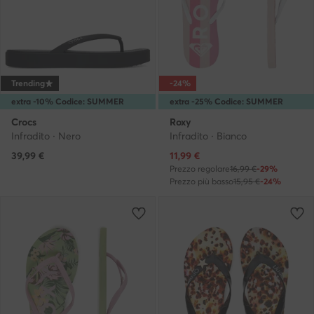
Trending
-24%
extra -10% Codice: SUMMER
extra -25% Codice: SUMMER
Crocs
Roxy
Infradito · Nero
Infradito · Bianco
Prezzo attuale
39,99
€
11,99
€
Prezzo regolare
16,99 €
-29%
Prezzo più basso
15,95 €
-24%