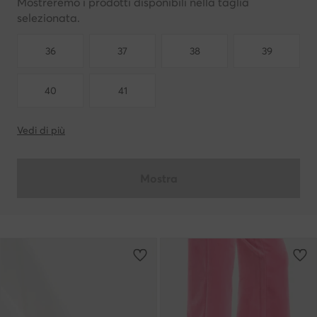
Mostreremo i prodotti disponibili nella taglia
selezionata.
36
37
38
39
40
41
Vedi di più
Mostra