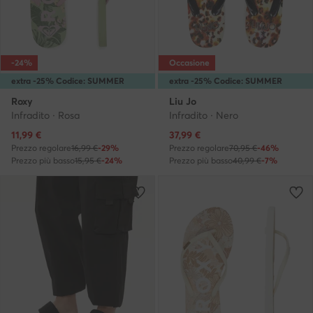
-24%
Occasione
extra -25% Codice: SUMMER
extra -25% Codice: SUMMER
Roxy
Liu Jo
Infradito · Rosa
Infradito · Nero
Prezzo attuale
Prezzo attuale
11,99
€
37,99
€
Prezzo regolare
16,99 €
-29%
Prezzo regolare
70,95 €
-46%
Prezzo più basso
15,95 €
-24%
Prezzo più basso
40,99 €
-7%