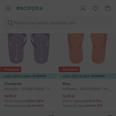
Ricerca per brand, prodotto, stile
Occasione
Occasione
extra -35% Codice: SUMMER
extra -35% Codice: SUMMER
Champion
Roxy
Infradito · S11568-VS022 · Viola
Infradito · ARJL100663 · Rosso
Prezzo attuale
Prezzo attuale
14,99
€
14,99
€
Prezzo regolare
18,00 €
-16%
Prezzo regolare
16,95 €
-11%
Prezzo più basso
15,99 €
-6%
Prezzo più basso
16,95 €
-11%