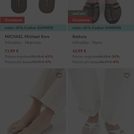
weCare
Occasione
Occasione
extra -25% Codice: SUMMER
extra -35% Codice: SUMMER
MICHAEL Michael Kors
Badura
Infradito · Marrone
Infradito · Nero
Prezzo attuale
Prezzo attuale
73,99
€
42,99
€
Prezzo regolare
129,95 €
-43%
Prezzo regolare
65,95 €
-34%
Prezzo più basso
78,99 €
-6%
Prezzo più basso
46,99 €
-8%