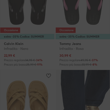
Occasione
Occasione
extra -35% Codice: SUMMER
extra -35% Codice: SUMMER
Calvin Klein
Tommy Jeans
Infradito · Nero
Infradito · Rosa
Prezzo attuale
Prezzo attuale
22,99
€
30,99
€
Prezzo regolare
34,95 €
-34%
Prezzo regolare
49,95 €
-37%
Prezzo più basso
25,99 €
-11%
Prezzo più basso
33,99 €
-8%