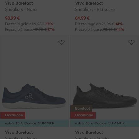
Vivo Barefoot
Vivo Barefoot
Sneakers · Nero
Sneakers · Blu scuro
Prezzo attuale
Prezzo attuale
98,99
€
64,99
€
Prezzo regolare
119,95 €
-17%
Prezzo regolare
75,95 €
-14%
Prezzo più basso
119,95 €
-17%
Prezzo più basso
75,95 €
-14%
Barefoot
Occasione
Occasione
extra -15% Codice: SUMMER
extra -15% Codice: SUMMER
Vivo Barefoot
Vivo Barefoot
Sneakers · Nero
Sneakers · Grigio