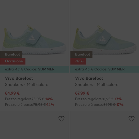
Barefoot
Barefoot
Occasione
-17%
extra -15% Codice: SUMMER
extra -15% Codice: SUMMER
Vivo Barefoot
Vivo Barefoot
Sneakers · Multicolore
Sneakers · Multicolore
Prezzo attuale
Prezzo attuale
64,99
€
67,99
€
Prezzo regolare
75,95 €
-14%
Prezzo regolare
81,95 €
-17%
Prezzo più basso
75,95 €
-14%
Prezzo più basso
81,95 €
-17%