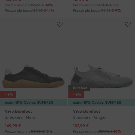
Prezzo regolare
159,95 €
-14%
Prezzo regolare
179,95 €
-9%
Prezzo più basso
159,95 €
-14%
Prezzo più basso
179,95 €
-9%
Barefoot
-16%
-16%
extra -15% Codice: SUMMER
extra -15% Codice: SUMMER
Vivo Barefoot
Vivo Barefoot
Sneakers · Nero
Sneakers · Grigio
Prezzo attuale
Prezzo attuale
149,99
€
132,99
€
Prezzo regolare
179,95 €
-16%
Prezzo regolare
159,95 €
-16%