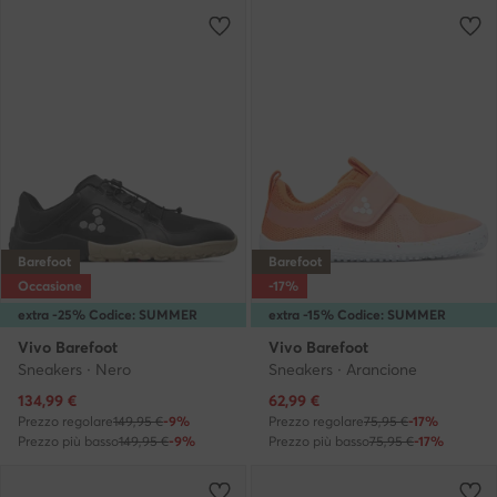
Barefoot
Barefoot
Occasione
-17%
extra -25% Codice: SUMMER
extra -15% Codice: SUMMER
Vivo Barefoot
Vivo Barefoot
Sneakers · Nero
Sneakers · Arancione
Prezzo attuale
Prezzo attuale
134,99
€
62,99
€
Prezzo regolare
149,95 €
-9%
Prezzo regolare
75,95 €
-17%
Prezzo più basso
149,95 €
-9%
Prezzo più basso
75,95 €
-17%