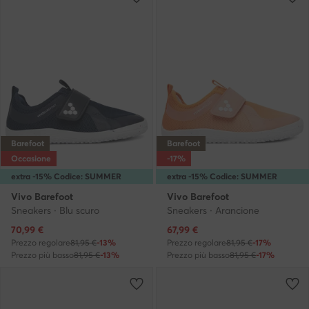
Barefoot
Barefoot
Occasione
-17%
extra -15% Codice: SUMMER
extra -15% Codice: SUMMER
Vivo Barefoot
Vivo Barefoot
Sneakers · Blu scuro
Sneakers · Arancione
Prezzo attuale
Prezzo attuale
70,99
€
67,99
€
Prezzo regolare
81,95 €
-13%
Prezzo regolare
81,95 €
-17%
Prezzo più basso
81,95 €
-13%
Prezzo più basso
81,95 €
-17%