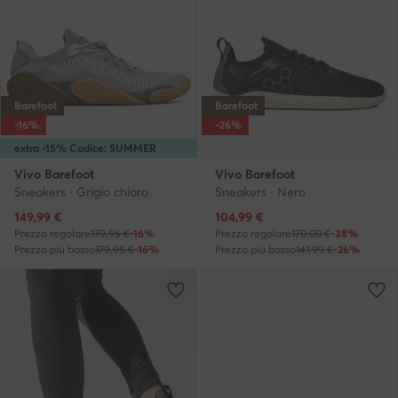
Barefoot
Barefoot
-16%
-26%
extra -15% Codice: SUMMER
Vivo Barefoot
Vivo Barefoot
Sneakers · Grigio chiaro
Sneakers · Nero
Prezzo attuale
Prezzo attuale
149,99
€
104,99
€
Prezzo regolare
179,95 €
-16%
Prezzo regolare
170,00 €
-38%
Prezzo più basso
179,95 €
-16%
Prezzo più basso
141,99 €
-26%