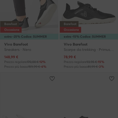
Barefoot
Barefoot
Occasione
Occasione
extra -25% Codice: SUMMER
extra -15% Codice: SUMMER
Vivo Barefoot
Vivo Barefoot
Sneakers · Nero
Scarpe da trekking · Primus Trail Knit Fg 115099 · Nero
Prezzo attuale
Prezzo attuale
148,99
€
78,99
€
Prezzo regolare
170,00 €
-12%
Prezzo regolare
93,95 €
-15%
Prezzo più basso
159,99 €
-6%
Prezzo più basso
81,99 €
-3%