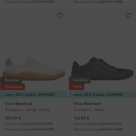
Prezzo più basso
179,95 €
-16%
Prezzo più basso
159,95 €
-16%
Barefoot
Barefoot
Occasione
-16%
extra -25% Codice: SUMMER
extra -25% Codice: SUMMER
Vivo Barefoot
Vivo Barefoot
Sneakers · Beige chiaro
Sneakers · Nero
Prezzo attuale
Prezzo attuale
155,99
€
132,99
€
Prezzo regolare
179,95 €
-13%
Prezzo regolare
159,95 €
-16%
Prezzo più basso
179,95 €
-13%
Prezzo più basso
159,95 €
-16%