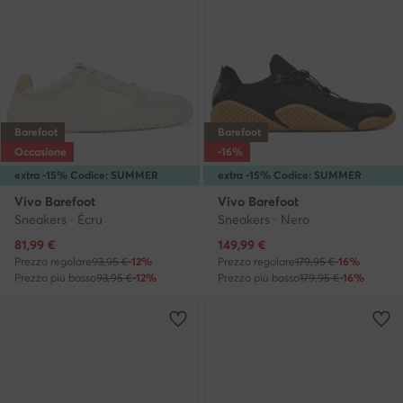
Barefoot
Barefoot
Occasione
-16%
extra -15% Codice: SUMMER
extra -15% Codice: SUMMER
Vivo Barefoot
Vivo Barefoot
Sneakers · Écru
Sneakers · Nero
Prezzo attuale
Prezzo attuale
81,99
€
149,99
€
Prezzo regolare
93,95 €
-12%
Prezzo regolare
179,95 €
-16%
Prezzo più basso
93,95 €
-12%
Prezzo più basso
179,95 €
-16%