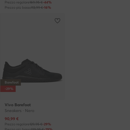
Prezzo regolare
169,95 €
-44%
Prezzo più basso
113,99 €
-16%
Barefoot
-29%
Vivo Barefoot
Sneakers · Nero
Prezzo attuale
90,99
€
Prezzo regolare
129,95 €
-29%
Prezzo più basso
129,95 €
-29%