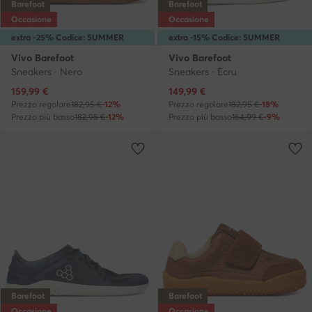
Barefoot
Barefoot
Occasione
Occasione
extra -25% Codice: SUMMER
extra -15% Codice: SUMMER
Vivo Barefoot
Vivo Barefoot
Sneakers · Nero
Sneakers · Écru
Prezzo attuale
Prezzo attuale
159,99
€
149,99
€
Prezzo regolare
182,95 €
-12%
Prezzo regolare
182,95 €
-18%
Prezzo più basso
182,95 €
-12%
Prezzo più basso
164,99 €
-9%
Barefoot
Barefoot
Occasione
Occasione