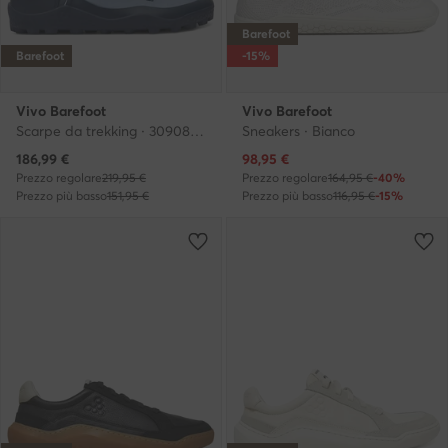
Barefoot
Barefoot
-15%
Vivo Barefoot
Vivo Barefoot
Scarpe da trekking · 309085 · Grigio
Sneakers · Bianco
Prezzo attuale
Prezzo attuale
186,99
€
98,95
€
Prezzo regolare
219,95 €
Prezzo regolare
164,95 €
-40%
Prezzo più basso
151,95 €
Prezzo più basso
116,95 €
-15%