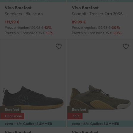
Vivo Barefoot
Vivo Barefoot
Sneakers · Blu scuro
Sandali · Tracker Ora 309691 · Cachi
Prezzo attuale
Prezzo attuale
111,99
€
89,99
€
Prezzo regolare
129,95 €
-13%
Prezzo regolare
129,95 €
-30%
Prezzo più basso
129,95 €
-13%
Prezzo più basso
129,95 €
-30%
Barefoot
Barefoot
Occasione
-16%
extra -15% Codice: SUMMER
extra -15% Codice: SUMMER
Vivo Barefoot
Vivo Barefoot