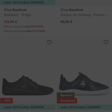
extra -15% Codice: SUMMER
Vivo Barefoot
Vivo Barefoot
Sneakers · Grigio
Scarpe da trekking · Primus Trail Knit FG 115099 · Beige chiaro
Prezzo attuale
123,99
€
93,95
€
Prezzo regolare
144,95 €
-14%
Prezzo più basso
144,95 €
-14%
Barefoot
-17%
Occasione
extra -15% Codice: SUMMER
extra -15% Codice: SUMMER