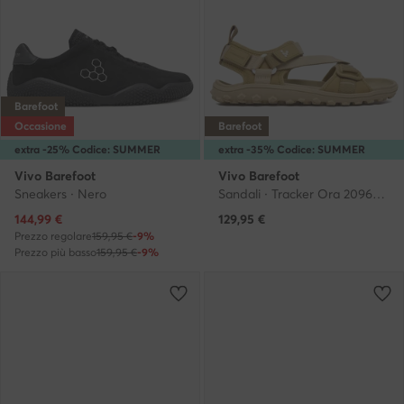
Barefoot
Occasione
Barefoot
extra -25% Codice: SUMMER
extra -35% Codice: SUMMER
Vivo Barefoot
Vivo Barefoot
Sneakers · Nero
Sandali · Tracker Ora 209691 · Cachi
Prezzo attuale
144,99
€
129,95
€
Prezzo regolare
159,95 €
-9%
Prezzo più basso
159,95 €
-9%