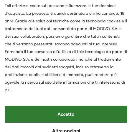
Tali offerte e contenuti possono influenzare le tue decisioni
Cambia paese: Italia (IT)
d’acquisto. La proposta è quindi destinata a chi ha compiuto 18
anni. Grazie alle soluzioni tecniche come la tecnologia cookies e il
trattamento dei tuoi dati personali da parte di MODIVO S.A. e
© escarpe.it 2026
dei suoi collaboratori, possiamo garantire che tutti i contenuti
Termini e condizioni
Modifica impostazioni
che ti verranno presentati saranno adeguati ai tuoi interessi.
Informativa sulla privacy
Protezione dei dati
Fornendo il tuo consenso all’utilizzo di tale tecnologia da parte di
MODIVO S.A. e dei nostri collaboratori, nonché al trattamento
dei dati raccolti dai suddetti soggetti, incluso attraverso la
profilazione, analisi statistica e di mercato, puoi rendere più
agevole la ricerca sul sito delle informazioni che ti interessano di
più.
Accetto
Altre opzioni