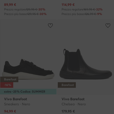
Prezzo attuale
Prezzo attuale
89,99
€
114,99
€
Prezzo regolare
129,95 €
-30%
Prezzo regolare
169,95 €
-32%
Prezzo più basso
129,95 €
-30%
Prezzo più basso
126,99 €
-9%
Barefoot
-16%
Barefoot
extra -25% Codice: SUMMER
Vivo Barefoot
Vivo Barefoot
Sneakers · Nero
Chelsea · Nero
Prezzo attuale
94,99
€
179,95
€