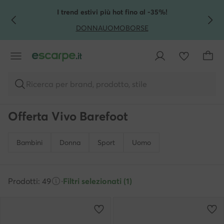
VAI AL CONTENUTO PRINCIPALE
VAI ALLA RICERCA
I trend estivi più hot fino al -35%!
DONNA
UOMO
BORSE
Ricerca per brand, prodotto, stile
Offerta Vivo Barefoot
Bambini
Donna
Sport
Uomo
Prodotti: 49
·
Filtri selezionati (1)