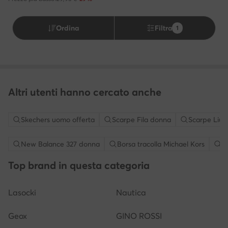
Ordina
Filtra
1
Altri utenti hanno cercato anche
Skechers uomo offerta
Scarpe Fila donna
Scarpe Liu 
New Balance 327 donna
Borsa tracolla Michael Kors
S
Top brand in questa categoria
Lasocki
Nautica
Geox
GINO ROSSI