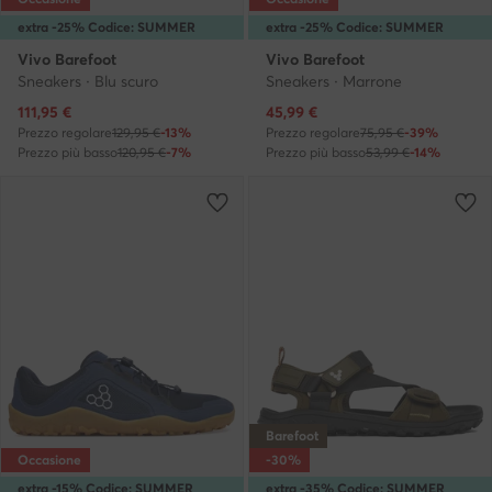
extra -25% Codice: SUMMER
extra -25% Codice: SUMMER
Vivo Barefoot
Vivo Barefoot
Sneakers · Blu scuro
Sneakers · Marrone
Prezzo attuale
Prezzo attuale
111,95
€
45,99
€
Prezzo regolare
129,95 €
-13%
Prezzo regolare
75,95 €
-39%
Prezzo più basso
120,95 €
-7%
Prezzo più basso
53,99 €
-14%
Barefoot
Occasione
-30%
extra -15% Codice: SUMMER
extra -35% Codice: SUMMER