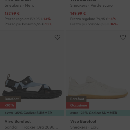
Sneakers · Nero
Sneakers · Verde scuro
Prezzo attuale
Prezzo attuale
137,99
€
149,99
€
Prezzo regolare
159,95 €
-13%
Prezzo regolare
179,95 €
-16%
Prezzo più basso
159,95 €
-13%
Prezzo più basso
179,95 €
-16%
Barefoot
Barefoot
-30%
Occasione
extra -35% Codice: SUMMER
extra -25% Codice: SUMMER
Vivo Barefoot
Vivo Barefoot
Sandali · Tracker Ora 209691 · Azzurro chiaro
Sneakers · Écru