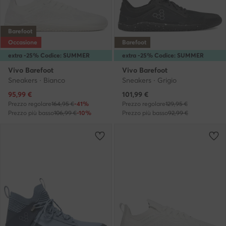
Barefoot
Occasione
Barefoot
extra -25% Codice: SUMMER
extra -25% Codice: SUMMER
Vivo Barefoot
Vivo Barefoot
Sneakers · Bianco
Sneakers · Grigio
Prezzo attuale
Prezzo attuale
95,99
€
101,99
€
Prezzo regolare
164,95 €
-41%
Prezzo regolare
129,95 €
Prezzo più basso
106,99 €
-10%
Prezzo più basso
92,99 €