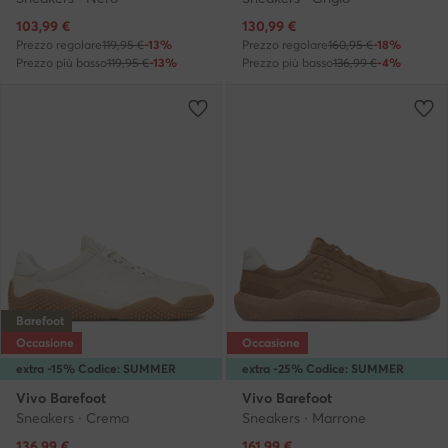
Prezzo attuale
Prezzo attuale
103,99
€
130,99
€
Prezzo regolare
119,95 €
-13%
Prezzo regolare
160,95 €
-18%
Prezzo più basso
119,95 €
-13%
Prezzo più basso
136,99 €
-4%
Barefoot
Occasione
Occasione
extra -15% Codice: SUMMER
extra -25% Codice: SUMMER
Vivo Barefoot
Vivo Barefoot
Sneakers · Crema
Sneakers · Marrone
Prezzo attuale
Prezzo attuale
136,99
€
161,99
€