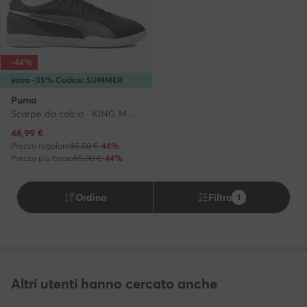
-44%
extra -35% Codice: SUMMER
Puma
Scarpe da calcio · KING MATCH IT 107880 01 · Nero
Prezzo attuale
46,99
€
Prezzo regolare
85,00 €
-44%
Prezzo più basso
85,00 €
-44%
Ordina
Filtra
1
Altri utenti hanno cercato anche