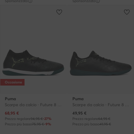
Sponsorizzato
Sponsorizzato
Occasione
Puma
Puma
Scarpe da calcio · Future 8 Match It 108598 02 · Nero
Scarpe da calcio · Future 8 Play It 108606 02 · Nero
Prezzo attuale
Prezzo attuale
68,95
€
49,95
€
Prezzo regolare
94,95 €
-27%
Prezzo regolare
64,95 €
Prezzo più basso
75,95 €
-9%
Prezzo più basso
41,95 €