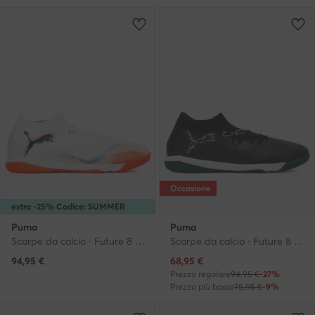
Occasione
extra -25% Codice: SUMMER
Puma
Puma
Scarpe da calcio · Future 8 Match It 108598 01 · Bianco
Scarpe da calcio · Future 8 Match It 108598 02 · Nero
Prezzo attuale
94,95
€
68,95
€
Prezzo regolare
94,95 €
-27%
Prezzo più basso
75,95 €
-9%