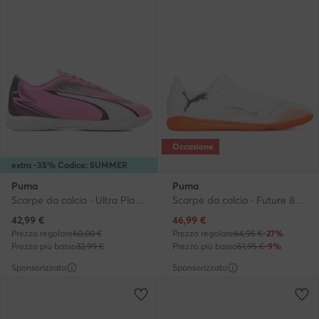
Occasione
extra -35% Codice: SUMMER
Puma
Puma
Scarpe da calcio · Ultra Play It 10776601 01 · Bianco
Scarpe da calcio · Future 8 Play It 108606 01 · Bianco
Prezzo attuale
Prezzo attuale
42,99
€
46,99
€
Prezzo regolare
60,00 €
Prezzo regolare
64,95 €
-27%
Prezzo più basso
32,99 €
Prezzo più basso
51,95 €
-9%
Sponsorizzato
Sponsorizzato