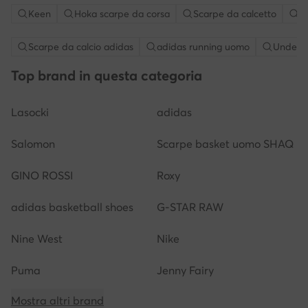
Keen
Hoka scarpe da corsa
Scarpe da calcetto
R
Scarpe da calcio adidas
adidas running uomo
Under 
Top brand in questa categoria
Lasocki
adidas
Salomon
Scarpe basket uomo SHAQ
GINO ROSSI
Roxy
adidas basketball shoes
G-STAR RAW
Nine West
Nike
Puma
Jenny Fairy
Mostra altri brand