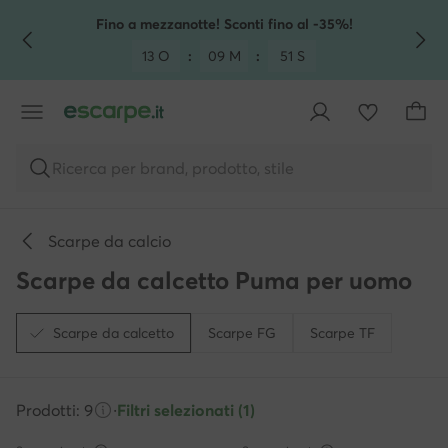
VAI AL CONTENUTO PRINCIPALE
VAI ALLA RICERCA
Fino a mezzanotte! Sconti fino al -35%!
13 O
:
09 M
:
50 S
Ricerca per brand, prodotto, stile
Scarpe da calcio
Scarpe da calcetto Puma per uomo
Scarpe da calcetto
Scarpe FG
Scarpe TF
Prodotti: 9
·
Filtri selezionati (1)