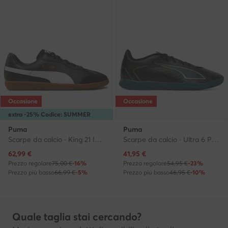
Occasione
Occasione
extra -25% Codice: SUMMER
Puma
Puma
Scarpe da calcio · King 21 IT 106696 · Nero
Scarpe da calcio · Ultra 6 Play It 108537 02 · Nero
Prezzo attuale
Prezzo attuale
62,99
€
41,95
€
Prezzo regolare
75,00 €
-16%
Prezzo regolare
54,95 €
-23%
Prezzo più basso
66,99 €
-5%
Prezzo più basso
46,95 €
-10%
Quale taglia stai cercando?