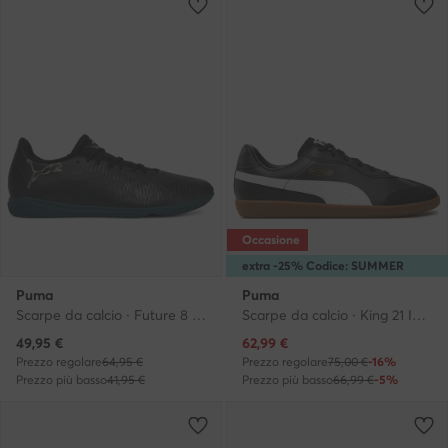
Occasione
extra -25% Codice: SUMMER
Puma
Puma
Scarpe da calcio · Future 8 Play It 108606 02 · Nero
Scarpe da calcio · King 21 IT 106696 · Nero
Prezzo attuale
Prezzo attuale
49,95
€
62,99
€
Prezzo regolare
64,95 €
Prezzo regolare
75,00 €
-16%
Prezzo più basso
41,95 €
Prezzo più basso
66,99 €
-5%