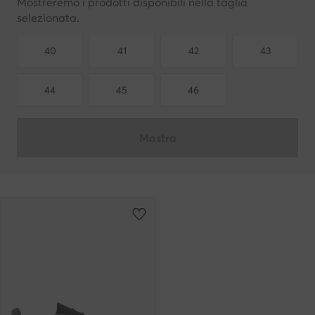
Mostreremo i prodotti disponibili nella taglia
selezionata.
40
41
42
43
44
45
46
Mostra