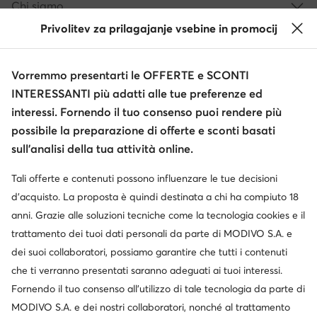
Chi siamo
Privolitev za prilagajanje vsebine in promocij
Informazioni
Vorremmo presentarti le OFFERTE e SCONTI
INTERESSANTI più adatti alle tue preferenze ed
interessi. Fornendo il tuo consenso puoi rendere più
possibile la preparazione di offerte e sconti basati
sull’analisi della tua attività online.
Tali offerte e contenuti possono influenzare le tue decisioni
Cambia paese: Italia (IT)
d’acquisto. La proposta è quindi destinata a chi ha compiuto 18
anni. Grazie alle soluzioni tecniche come la tecnologia cookies e il
trattamento dei tuoi dati personali da parte di MODIVO S.A. e
© escarpe.it 2026
dei suoi collaboratori, possiamo garantire che tutti i contenuti
Termini e condizioni
Modifica impostazioni
che ti verranno presentati saranno adeguati ai tuoi interessi.
Informativa sulla privacy
Protezione dei dati
Fornendo il tuo consenso all’utilizzo di tale tecnologia da parte di
MODIVO S.A. e dei nostri collaboratori, nonché al trattamento