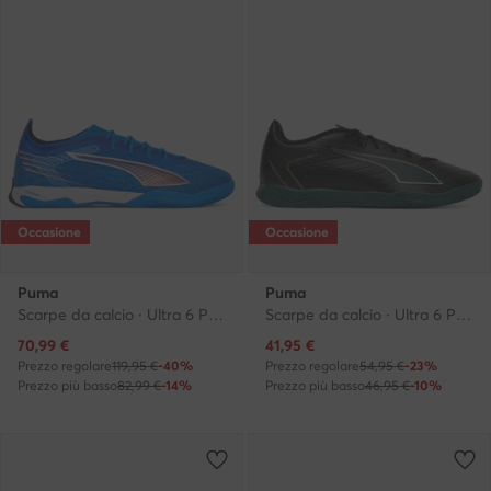
Occasione
Occasione
Puma
Puma
Scarpe da calcio · Ultra 6 Pro Court 108550 01 · Blu
Scarpe da calcio · Ultra 6 Play It 108537 02 · Nero
Prezzo attuale
Prezzo attuale
70,99
€
41,95
€
Prezzo regolare
119,95 €
-40%
Prezzo regolare
54,95 €
-23%
Prezzo più basso
82,99 €
-14%
Prezzo più basso
46,95 €
-10%