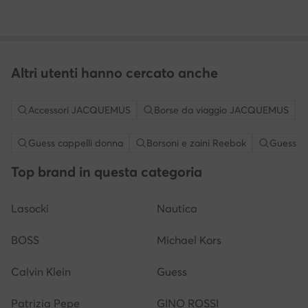
Altri utenti hanno cercato anche
Accessori JACQUEMUS
Borse da viaggio JACQUEMUS
Guess cappelli donna
Borsoni e zaini Reebok
Guess va
Top brand in questa categoria
Lasocki
Nautica
BOSS
Michael Kors
Calvin Klein
Guess
Patrizia Pepe
GINO ROSSI