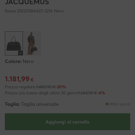
JACQUEMUS
Borsa 25E255BA427-3216 Nero
Colore:
Nero
1.181,99
Prezzo attuale 1.181,99 €
€
Prezzo regolare:
1.489,95 €
-20%
Prezzo più basso degli ultimi 30 giorni:
1.243,95 €
-4%
Taglia:
Taglia universale
Ultimi pezzi
Aggiungi al carrello