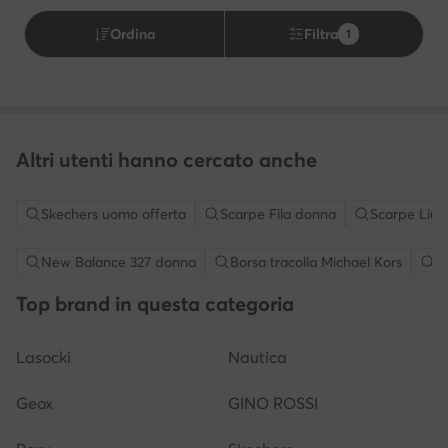
Ordina
Filtra
1
Altri utenti hanno cercato anche
Skechers uomo offerta
Scarpe Fila donna
Scarpe Liu 
New Balance 327 donna
Borsa tracolla Michael Kors
S
Top brand in questa categoria
Lasocki
Nautica
Geox
GINO ROSSI