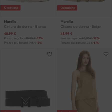
Occasione
Occasione
Marella
Marella
Cintura da donna · Bianco
Cintura da donna · Beige
Prezzo attuale
Prezzo attuale
48,99
€
48,99
€
Prezzo regolare
78,95 €
-37%
Prezzo regolare
78,95 €
-37%
Prezzo più basso
51,95 €
-5%
Prezzo più basso
51,95 €
-5%