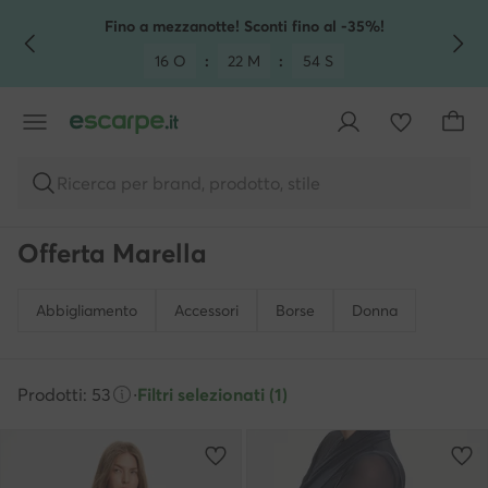
VAI AL CONTENUTO PRINCIPALE
VAI ALLA RICERCA
Fino a mezzanotte! Sconti fino al -35%!
16 O
:
22 M
:
52 S
Ricerca per brand, prodotto, stile
Offerta Marella
Abbigliamento
Accessori
Borse
Donna
Prodotti: 53
·
Filtri selezionati (1)