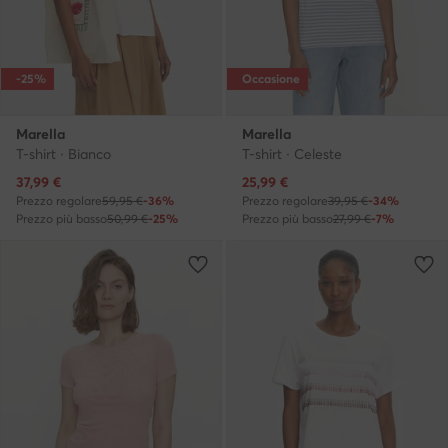
-25%
Occasione
Marella
Marella
T-shirt · Bianco
T-shirt · Celeste
Prezzo attuale
Prezzo attuale
37,99
€
25,99
€
Prezzo regolare
59,95 €
-36%
Prezzo regolare
39,95 €
-34%
Prezzo più basso
50,99 €
-25%
Prezzo più basso
27,99 €
-7%