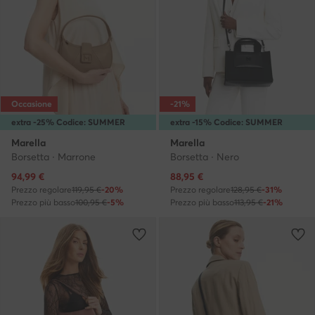
Occasione
-21%
extra -25% Codice: SUMMER
extra -15% Codice: SUMMER
Marella
Marella
Borsetta · Marrone
Borsetta · Nero
Prezzo attuale
Prezzo attuale
94,99
€
88,95
€
Prezzo regolare
119,95 €
-20%
Prezzo regolare
128,95 €
-31%
Prezzo più basso
100,95 €
-5%
Prezzo più basso
113,95 €
-21%