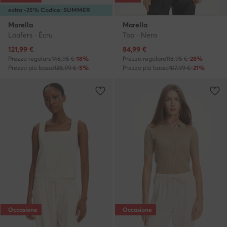
extra -25% Codice: SUMMER
Marella
Marella
Loafers · Écru
Top · Nero
Prezzo attuale
Prezzo attuale
121,99
€
84,99
€
Prezzo regolare
148,95 €
-18%
Prezzo regolare
118,95 €
-28%
Prezzo più basso
128,99 €
-5%
Prezzo più basso
107,99 €
-21%
Occasione
Occasione