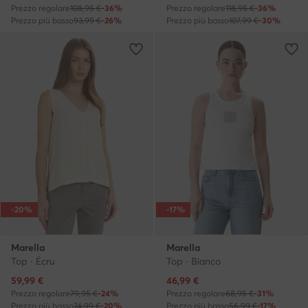
Prezzo regolare
108,95 €
-36%
Prezzo regolare
118,95 €
-36%
Prezzo più basso
93,99 €
-26%
Prezzo più basso
107,99 €
-30%
-20%
-17%
Marella
Marella
Top · Écru
Top · Bianco
Prezzo attuale
Prezzo attuale
59,99
€
46,99
€
Prezzo regolare
79,95 €
-24%
Prezzo regolare
68,95 €
-31%
Prezzo più basso
74,99 €
-20%
Prezzo più basso
56,99 €
-17%