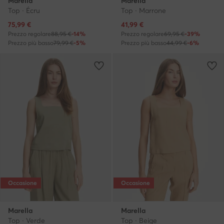
Marella
Marella
Top · Écru
Top · Marrone
Prezzo attuale
Prezzo attuale
75,99
€
41,99
€
Prezzo regolare
88,95 €
-14%
Prezzo regolare
69,95 €
-39%
Prezzo più basso
79,99 €
-5%
Prezzo più basso
44,99 €
-6%
Occasione
Occasione
Marella
Marella
Top · Verde
Top · Beige