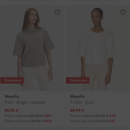
Occasione
Occasione
Marella
Marella
Polo · Grigio · classica
T-shirt · Écru
Prezzo attuale
Prezzo attuale
86,95
€
88,99
€
Prezzo regolare
128,95 €
-32%
Prezzo regolare
129,95 €
-31%
Prezzo più basso
101,95 €
-14%
Prezzo più basso
93,99 €
-5%