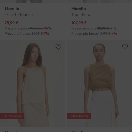
Marella
Marella
T-shirt · Bianco
Top · Écru
Prezzo attuale
Prezzo attuale
75,99
€
107,99
€
Prezzo regolare
119,95 €
-36%
Prezzo regolare
118,95 €
-9%
Prezzo più basso
81,99 €
-7%
Prezzo più basso
112,99 €
-4%
Occasione
Occasione