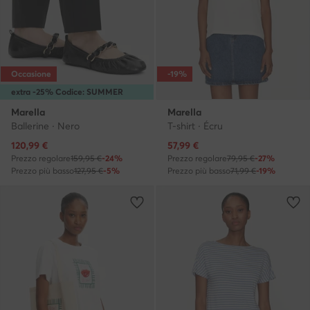
Occasione
-19%
extra -25% Codice: SUMMER
Marella
Marella
Ballerine · Nero
T-shirt · Écru
Prezzo attuale
Prezzo attuale
120,99
€
57,99
€
Prezzo regolare
159,95 €
-24%
Prezzo regolare
79,95 €
-27%
Prezzo più basso
127,95 €
-5%
Prezzo più basso
71,99 €
-19%