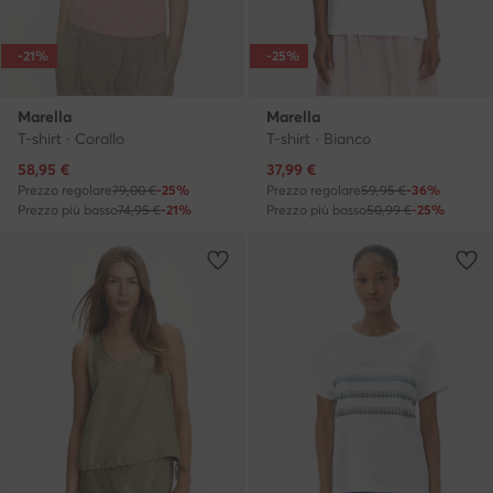
-21%
-25%
Marella
Marella
T-shirt · Corallo
T-shirt · Bianco
Prezzo attuale
Prezzo attuale
58,95
€
37,99
€
Prezzo regolare
79,00 €
-25%
Prezzo regolare
59,95 €
-36%
Prezzo più basso
74,95 €
-21%
Prezzo più basso
50,99 €
-25%