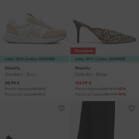
Occasione
extra -25% Codice: SUMMER
extra -25% Codice: SUMMER
Marella
Marella
Sneakers · Écru
Ciabatte · Beige
Prezzo attuale
Prezzo attuale
88,99
€
124,99
€
Prezzo regolare
149,00 €
Prezzo regolare
229,95 €
-45%
Prezzo più basso
81,99 €
Prezzo più basso
138,99 €
-10%