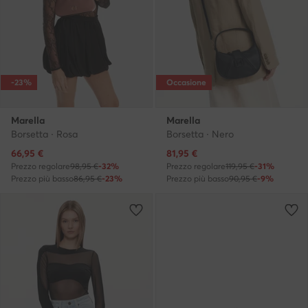
-23%
Occasione
Marella
Marella
Borsetta · Rosa
Borsetta · Nero
Prezzo attuale
Prezzo attuale
66,95
€
81,95
€
Prezzo regolare
98,95 €
-32%
Prezzo regolare
119,95 €
-31%
Prezzo più basso
86,95 €
-23%
Prezzo più basso
90,95 €
-9%