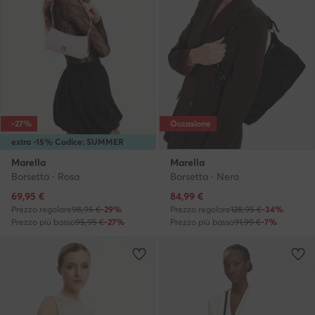
-27%
Occasione
extra -15% Codice: SUMMER
Marella
Marella
Borsetta · Rosa
Borsetta · Nero
Prezzo attuale
Prezzo attuale
69,95
€
84,99
€
Prezzo regolare
98,95 €
-29%
Prezzo regolare
128,95 €
-34%
Prezzo più basso
95,95 €
-27%
Prezzo più basso
91,99 €
-7%