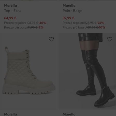
Marella
Marella
Top · Écru
Polo · Beige
Prezzo attuale
Prezzo attuale
64,99
€
97,99
€
Prezzo regolare
108,95 €
-40%
Prezzo regolare
128,95 €
-24%
Prezzo più basso
71,99 €
-9%
Prezzo più basso
108,99 €
-10%
Marella
Marella