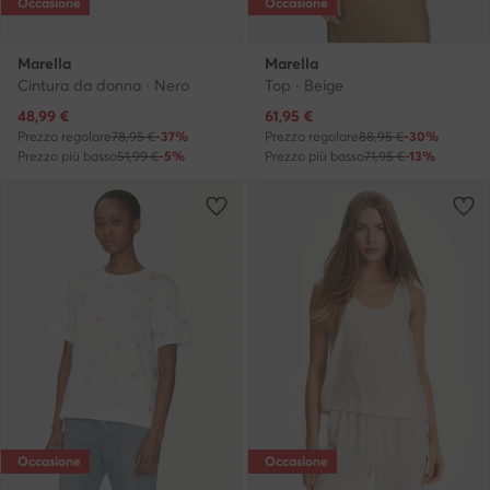
Occasione
Occasione
Marella
Marella
Cintura da donna · Nero
Top · Beige
Prezzo attuale
Prezzo attuale
48,99
€
61,95
€
Prezzo regolare
78,95 €
-37%
Prezzo regolare
88,95 €
-30%
Prezzo più basso
51,99 €
-5%
Prezzo più basso
71,95 €
-13%
Occasione
Occasione