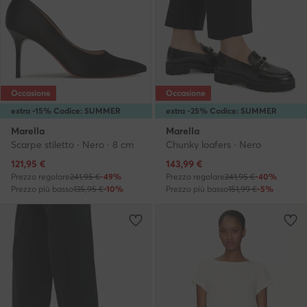
Occasione
Occasione
extra -15% Codice: SUMMER
extra -25% Codice: SUMMER
Marella
Marella
Scarpe stiletto · Nero · 8 cm
Chunky loafers · Nero
Prezzo attuale
Prezzo attuale
121,95
€
143,99
€
Prezzo regolare
241,95 €
-49%
Prezzo regolare
241,95 €
-40%
Prezzo più basso
135,95 €
-10%
Prezzo più basso
151,99 €
-5%