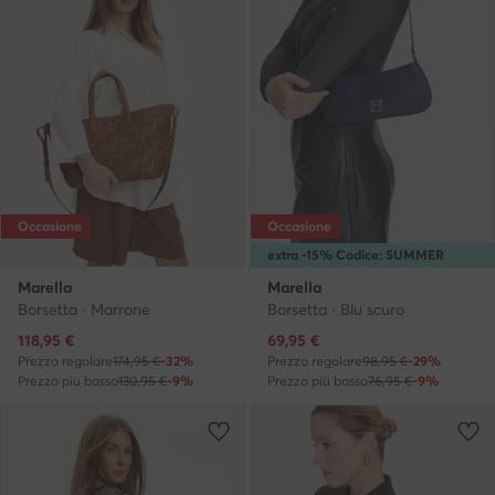
Occasione
Occasione
extra -15% Codice: SUMMER
Marella
Marella
Borsetta · Marrone
Borsetta · Blu scuro
Prezzo attuale
Prezzo attuale
118,95
€
69,95
€
Prezzo regolare
174,95 €
-32%
Prezzo regolare
98,95 €
-29%
Prezzo più basso
130,95 €
-9%
Prezzo più basso
76,95 €
-9%