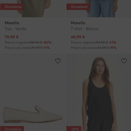
Occasione
Occasione
Marella
Marella
Top · Verde
T-shirt · Bianco
Prezzo attuale
Prezzo attuale
70,99
€
40,99
€
Prezzo regolare
118,95 €
-40%
Prezzo regolare
59,95 €
-31%
Prezzo più basso
74,99 €
-5%
Prezzo più basso
44,95 €
-8%
Occasione
-21%