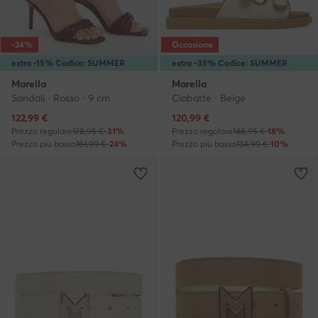
-24%
Occasione
extra -15% Codice: SUMMER
extra -35% Codice: SUMMER
Marella
Marella
Sandali · Rosso · 9 cm
Ciabatte · Beige
Prezzo attuale
Prezzo attuale
122,99
€
120,99
€
Prezzo regolare
178,95 €
-31%
Prezzo regolare
148,95 €
-18%
Prezzo più basso
161,99 €
-24%
Prezzo più basso
134,99 €
-10%