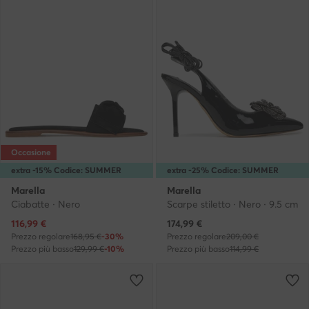
Occasione
extra -15% Codice: SUMMER
extra -25% Codice: SUMMER
Marella
Marella
Ciabatte · Nero
Scarpe stiletto · Nero · 9.5 cm
Prezzo attuale
Prezzo attuale
116,99
€
174,99
€
Prezzo regolare
168,95 €
-30%
Prezzo regolare
209,00 €
Prezzo più basso
129,99 €
-10%
Prezzo più basso
114,99 €