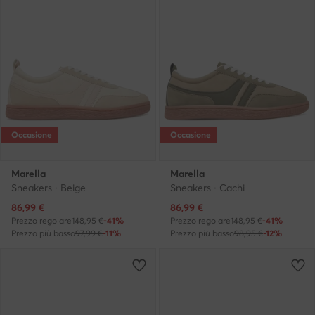
Occasione
Occasione
Marella
Marella
Sneakers · Beige
Sneakers · Cachi
Prezzo attuale
Prezzo attuale
86,99
€
86,99
€
Prezzo regolare
148,95 €
-41%
Prezzo regolare
148,95 €
-41%
Prezzo più basso
97,99 €
-11%
Prezzo più basso
98,95 €
-12%