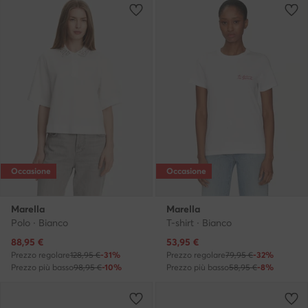
Occasione
Occasione
Marella
Marella
Polo · Bianco
T-shirt · Bianco
Prezzo attuale
Prezzo attuale
88,95
€
53,95
€
Prezzo regolare
128,95 €
-31%
Prezzo regolare
79,95 €
-32%
Prezzo più basso
98,95 €
-10%
Prezzo più basso
58,95 €
-8%