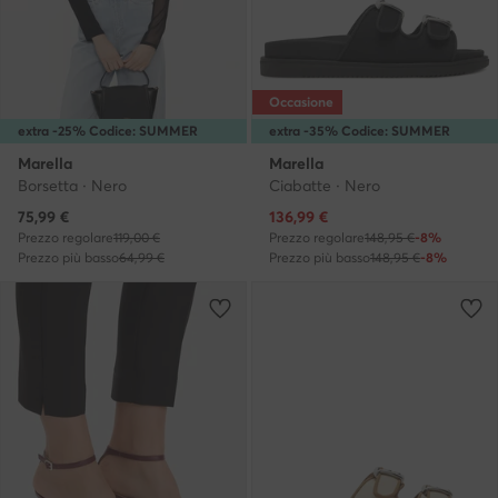
Occasione
extra -25% Codice: SUMMER
extra -35% Codice: SUMMER
Marella
Marella
Borsetta · Nero
Ciabatte · Nero
Prezzo attuale
Prezzo attuale
75,99
€
136,99
€
Prezzo regolare
119,00 €
Prezzo regolare
148,95 €
-8%
Prezzo più basso
64,99 €
Prezzo più basso
148,95 €
-8%