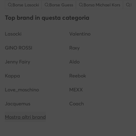
Borse Lasocki
Borse Guess
Borsa Michael Kors
Bo
Top brand in questa categoria
Lasocki
Valentino
GINO ROSSI
Roxy
Jenny Fairy
Aldo
Kappa
Reebok
Love_moschino
MEXX
Jacquemus
Coach
Mostra altri brand