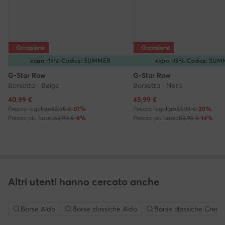
Occasione
Occasione
extra -15% Codice: SUMMER
extra -15% Codice: SU
G-Star Raw
G-Star Raw
Borsetta · Beige
Borsetta · Nero
Prezzo attuale
Prezzo attuale
40,99
€
45,99
€
Prezzo regolare
83,95 €
-51%
Prezzo regolare
57,99 €
-20%
Prezzo più basso
43,99 €
-6%
Prezzo più basso
53,95 €
-14%
Altri utenti hanno cercato anche
Borse Aldo
Borse classiche Aldo
Borse classiche Crem