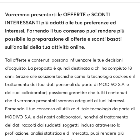
Informazioni
Vorremmo presentarti le OFFERTE e SCONTI
INTERESSANTI più adatti alle tue preferenze ed
interessi. Fornendo il tuo consenso puoi rendere più
possibile la preparazione di offerte e sconti basati
sull’analisi della tua attività online.
Tali offerte e contenuti possono influenzare le tue decisioni
Cambia paese: Italia (IT)
d’acquisto. La proposta è quindi destinata a chi ha compiuto 18
anni. Grazie alle soluzioni tecniche come la tecnologia cookies e il
trattamento dei tuoi dati personali da parte di MODIVO S.A. e
dei suoi collaboratori, possiamo garantire che tutti i contenuti
© escarpe.it 2026
Termini e condizioni
Modifica impostazioni
che ti verranno presentati saranno adeguati ai tuoi interessi.
Informativa sulla privacy
Protezione dei dati
Fornendo il tuo consenso all’utilizzo di tale tecnologia da parte di
MODIVO S.A. e dei nostri collaboratori, nonché al trattamento
dei dati raccolti dai suddetti soggetti, incluso attraverso la
profilazione, analisi statistica e di mercato, puoi rendere più