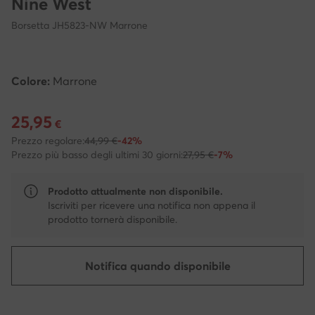
Nine West
Borsetta JH5823-NW Marrone
Colore:
Marrone
25,95
Prezzo attuale 25,95 €
€
Prezzo regolare:
44,99 €
-42%
Prezzo più basso degli ultimi 30 giorni:
27,95 €
-7%
Prodotto attualmente non disponibile.
Iscriviti per ricevere una notifica non appena il
prodotto tornerà disponibile.
Notifica quando disponibile