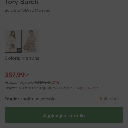
Tory Burch
Borsetta 166982 Marrone
Colore:
Marrone
387,99
Prezzo attuale 387,99 €
€
Prezzo regolare:
494,95 €
-21%
Prezzo più basso degli ultimi 30 giorni:
494,95 €
-21%
Taglia:
Taglia universale
Ultimi pezzi
Aggiungi al carrello