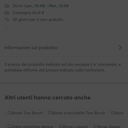
Da te:
Lun., 10.08 - Mer., 12.08
Consegna da
0 €
30 giorni per il reso gratuito
Informazioni sul prodotto
Il prezzo del prodotto indicato sul sito escarpe.it e' vincolante, e
potrebbe differire dal prezzo indicato sulla confezione.
Altri utenti hanno cercato anche
Borse Tory Burch
Borse a secchiello Tory Burch
Borse 
Zaino moschino donna
Borse Lasocki
Borse Guess