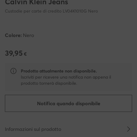
Calvin Klein Jeans
Custodie per carte di credito LV04K1010G Nero
Colore:
Nero
39,95
39,95 €
€
Prodotto attualmente non disponibile.
Iscriviti per ricevere una notifica non appena il
prodotto tornerà disponibile.
Notifica quando disponibile
Informazioni sul prodotto