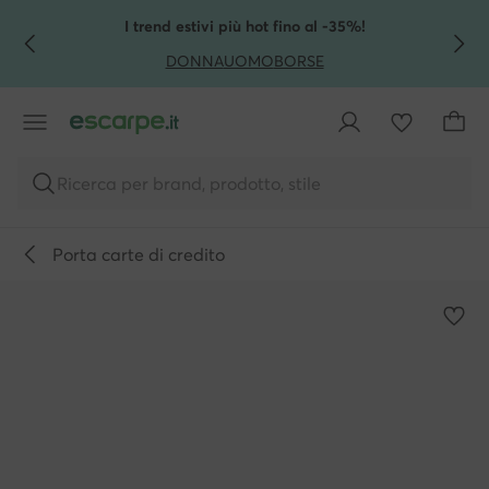
VAI AL CONTENUTO PRINCIPALE
VAI ALLA RICERCA
I trend estivi più hot fino al -35%!
DONNA
UOMO
BORSE
Ricerca per brand, prodotto, stile
Porta carte di credito