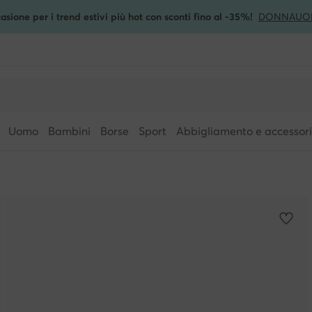
asione per i trend estivi più hot con sconti fino al -35%!
DONNA
UO
Uomo
Bambini
Borse
Sport
Abbigliamento e accessori