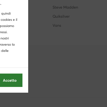
.
Nine West
Steve Madden
è quindi
Shaq
Quiksilver
cookies e il
DC Shoes
Vans
, possiamo
ressi.
nostri
traverso la
o delle
Accetto