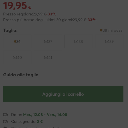
19,95
Prezzo attuale 19,95 €
€
Prezzo regolare:
29,99 €
-33%
Prezzo più basso degli ultimi 30 giorni:
29,99 €
-33%
Taglia:
Ultimi pezzi
36
37
38
39
40
41
Guida alle taglie
Aggiungi al carrello
Da te:
Mer., 12.08 - Ven., 14.08
Consegna da
0 €