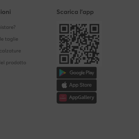
ioni
Scarica l'app
stare?
le taglie
calzature
del prodotto