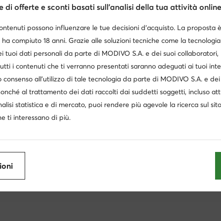
di offerte e sconti basati sull’analisi della tua attività online
D. Franklin
G-STAR RAW
contenuti possono influenzare le tue decisioni d’acquisto. La proposta 
Alexander Smith
Billabong
 ha compiuto 18 anni. Grazie alle soluzioni tecniche come la tecnologia 
Juicy Couture
Pollini
i tuoi dati personali da parte di MODIVO S.A. e dei suoi collaboratori
utti i contenuti che ti verranno presentati saranno adeguati ai tuoi inte
 consenso all’utilizzo di tale tecnologia da parte di MODIVO S.A. e dei 
nonché al trattamento dei dati raccolti dai suddetti soggetti, incluso at
nalisi statistica e di mercato, puoi rendere più agevole la ricerca sul sit
e ti interessano di più.
Ottieni il -10 € di sconto sui tuoi acquisti
Ricevi informazioni su novità e promozioni
Iscriviti alla newsletter
ioni