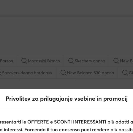
 Barson
Mocassini Bianco
Skechers donna
New B
Sneakers donna bordeaux
New Balance 530 donna
Gi
as donna
adidas Gazelle donna
se bianche
Sneakers donna alte
Scarpe Lasocki donna
Privolitev za prilagajanje vsebine in promocij
na
Scarpe Kappa donna
Birkenstock donna
Stan 
adidas
Tamaris
Scarpe Jenny Fairy donna
Saucony donna
esentarti le OFFERTE e SCONTI INTERESSANTI più adatti al
d interessi. Fornendo il tuo consenso puoi rendere più possibi
Aldo
Kappa