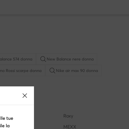
alance 574 donna
New Balance nere donna
no Rossi scarpe donna
Nike air max 90 donna
New Balance donna
Crocs donna
Smith donna
adidas campus donna
GINO ROSSI
Roxy
le tue
le la
Reebok
MEXX