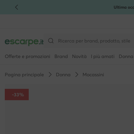
Ultima occ
VAI AL CONTENUTO PRINCIPALE
VAI ALLA RICERCA
Offerte e promozioni
Brand
Novità
I più amati
Donna
Pagina principale
Donna
Mocassini
-33%