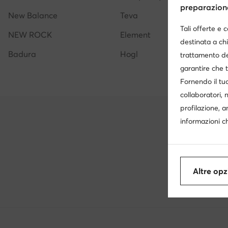
preparazione 
New Balance
Teva
Tali offerte e 
NEW ROCK
Element
destinata a chi
Badura
Hogl
trattamento de
garantire che t
Fornendo il tuo
collaboratori, 
profilazione, a
informazioni ch
Altre opz