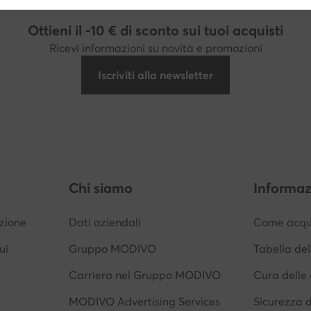
Ottieni il -10 € di sconto sui tuoi acquisti
Ricevi informazioni su novità e promozioni
Iscriviti alla newsletter
Chi siamo
Informaz
izione
Dati aziendali
Come acqui
ui
Gruppo MODIVO
Tabella del
Carriera nel Gruppo MODIVO
Cura delle 
MODIVO Advertising Services
Sicurezza 