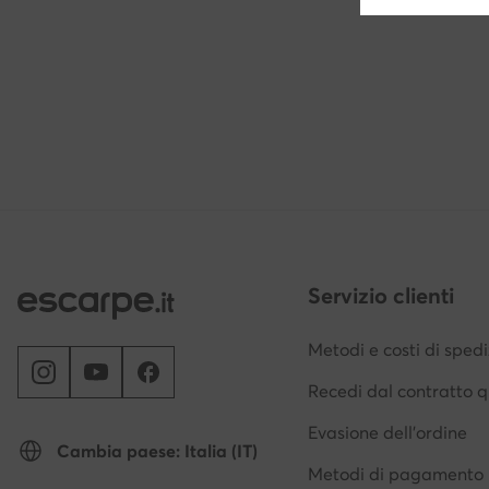
Servizio clienti
Metodi e costi di sped
Recedi dal contratto q
Evasione dell'ordine
Cambia paese: Italia (IT)
Metodi di pagamento