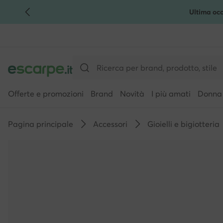
Ultima occ
VAI AL CONTENUTO PRINCIPALE
VAI ALLA RICERCA
Offerte e promozioni
Brand
Novità
I più amati
Donna
Pagina principale
Accessori
Gioielli e bigiotteria