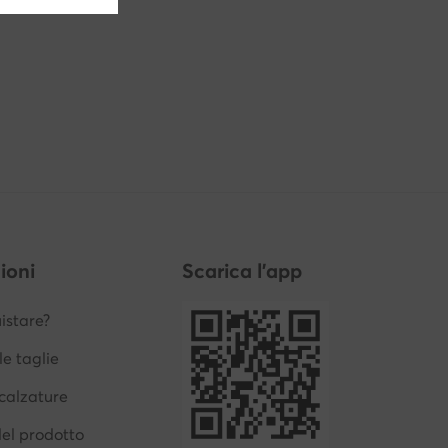
ioni
Scarica l'app
stare?
le taglie
calzature
del prodotto