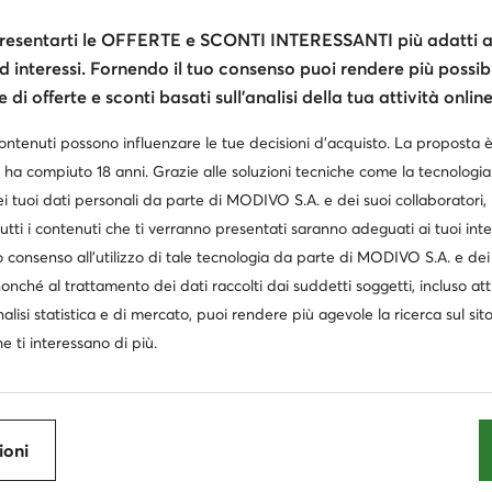
ni Guess
Orecchini Oro
Portafoglio Guess
Borsa 
esentarti le OFFERTE e SCONTI INTERESSANTI più adatti al
d interessi. Fornendo il tuo consenso puoi rendere più possibi
ogli uomo Calvin Klein
Cappelli tommy hilfiger uomo
Po
di offerte e sconti basati sull’analisi della tua attività online
Borsa adidas palestra
Portafoglio tommy hilfiger donna
contenuti possono influenzare le tue decisioni d’acquisto. La proposta 
uess valigia
Cintura ralph lauren donna
Cappello adida
 ha compiuto 18 anni. Grazie alle soluzioni tecniche come la tecnologia 
i tuoi dati personali da parte di MODIVO S.A. e dei suoi collaboratori
a
Portafogli valentino donna
Orologi Casio
Capell
utti i contenuti che ti verranno presentati saranno adeguati ai tuoi inte
BOSS
Michael Kors
 consenso all’utilizzo di tale tecnologia da parte di MODIVO S.A. e dei 
nonché al trattamento dei dati raccolti dai suddetti soggetti, incluso at
Roxy
G-STAR RAW
nalisi statistica e di mercato, puoi rendere più agevole la ricerca sul sit
Billabong
Kappa
e ti interessano di più.
Reebok
Juicy Couture
ioni