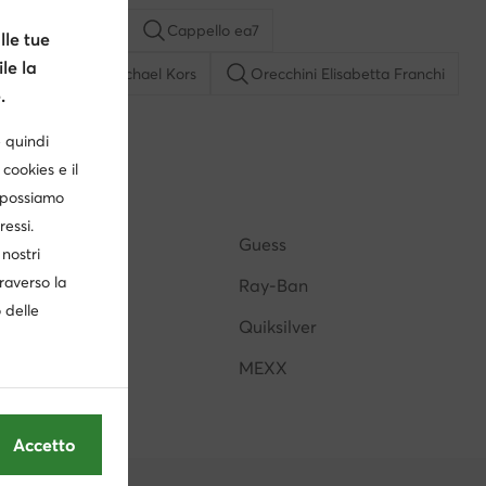
da viaggio Guess
Cappello ea7
le tue
le la
rtafoglio donna Michael Kors
Orecchini Elisabetta Franchi
.
è quindi
s uomo
Orologi donna Liu Jo
Orologio Nautica
cookies e il
, possiamo
ini uomo Quiksilver
Cintura tommy hilfiger donna
ressi.
Calvin Klein
Guess
nostri
traverso la
Nine West
Ray-Ban
o delle
Shaq
Quiksilver
DC Shoes
MEXX
Accetto