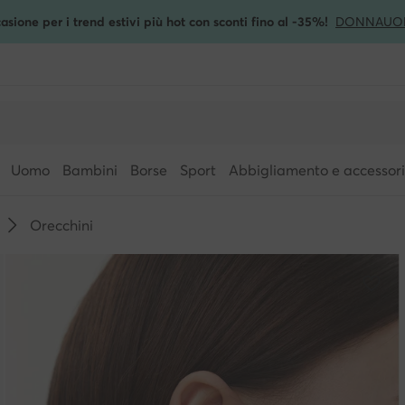
asione per i trend estivi più hot con sconti fino al -35%!
DONNA
UO
Uomo
Bambini
Borse
Sport
Abbigliamento e accessori
Orecchini