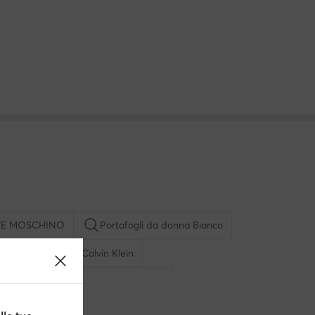
OVE MOSCHINO
Portafogli da donna Bianco
Portafogli uomo Calvin Klein
pepe
Borsoni e zaini Quiksilver
uess valigia
Cintura ralph lauren donna