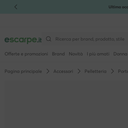
Ultima occ
VAI AL CONTENUTO PRINCIPALE
VAI ALLA RICERCA
Offerte e promozioni
Brand
Novità
I più amati
Donna
Pagina principale
Accessori
Pelletteria
Port