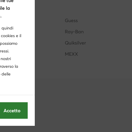
le tue
le la
marrone donna
Portafogli valentino donna
.
Calvin Klein
Guess
ok
è quindi
Nine West
Ray-Ban
cookies e il
Shaq
Quiksilver
, possiamo
ressi.
DC Shoes
MEXX
nostri
traverso la
o delle
Accetto