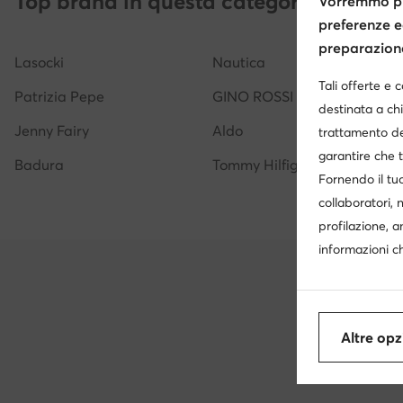
Top brand in questa categoria
Vorremmo pr
preferenze e
Cappello adidas uomo
Orologi donna Liu Jo
Or
preparazione 
Lasocki
Nautica
Orologi Casio
Capellini uomo Quiksilver
Cintura
Tali offerte e 
Patrizia Pepe
GINO ROSSI
destinata a chi
Jenny Fairy
Aldo
trattamento de
garantire che t
Badura
Tommy Hilfiger
Fornendo il tuo
collaboratori, 
profilazione, a
informazioni ch
Altre opz