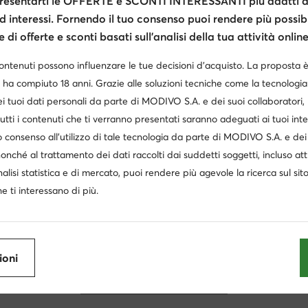
esentarti le OFFERTE e SCONTI INTERESSANTI più adatti al
d interessi. Fornendo il tuo consenso puoi rendere più possibi
ologio Nautica
Cinture uomo firmate scontate
Cintura 
di offerte e sconti basati sull’analisi della tua attività online
BOSS
Michael Kors
 tommy hilfiger donna
Borsoni e zaini Roxy
Valigie Reeb
contenuti possono influenzare le tue decisioni d’acquisto. La proposta 
Roxy
G-STAR RAW
 ha compiuto 18 anni. Grazie alle soluzioni tecniche come la tecnologia 
Billabong
Kappa
i tuoi dati personali da parte di MODIVO S.A. e dei suoi collaboratori
utti i contenuti che ti verranno presentati saranno adeguati ai tuoi inte
Reebok
Juicy Couture
 consenso all’utilizzo di tale tecnologia da parte di MODIVO S.A. e dei 
nonché al trattamento dei dati raccolti dai suddetti soggetti, incluso at
nalisi statistica e di mercato, puoi rendere più agevole la ricerca sul sit
e ti interessano di più.
Ottieni il -10 € di sconto sui tuoi acquisti
Ricevi informazioni su novità e promozioni
ioni
Iscriviti alla newsletter