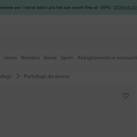
asione per i trend estivi più hot con sconti fino al -35%!
DONNA
UO
Uomo
Bambini
Borse
Sport
Abbigliamento e accessori
afogli
Portafogli da donna