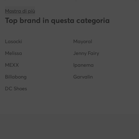
Scarpe calvin klein bambino
Sandali geox bambino
Mostra di più
Reebok bambino
Scarpe beige bambino
Crocs
Top brand in questa categoria
Lasocki
Mayoral
Melissa
Jenny Fairy
MEXX
Ipanema
Billabong
Garvalin
DC Shoes