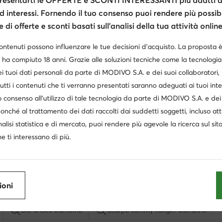
esentarti le OFFERTE e SCONTI INTERESSANTI più adatti al
extra -10% Codice: SUMMER
extra -10% Codice: SUMMER
extra
d interessi. Fornendo il tuo consenso puoi rendere più possibi
lomon
Asics
Reebok
di offerte e sconti basati sull’analisi della tua attività online
XA PRO WP J L49308100 · Scarpe running
Upcourt 6 Gs 1074A045 · Scarpe indoor
Scarpe ru
Prezzo attuale
Prezzo a
99
€
48,99
€
37,99
€
contenuti possono influenzare le tue decisioni d’acquisto. La proposta 
Prezzo regolare
54,99 €
Prezzo reg
 ha compiuto 18 anni. Grazie alle soluzioni tecniche come la tecnologia 
Prezzo più basso
47,99 €
Prezzo più
i tuoi dati personali da parte di MODIVO S.A. e dei suoi collaboratori
utti i contenuti che ti verranno presentati saranno adeguati ai tuoi inte
 consenso all’utilizzo di tale tecnologia da parte di MODIVO S.A. e dei 
nonché al trattamento dei dati raccolti dai suddetti soggetti, incluso at
nalisi statistica e di mercato, puoi rendere più agevole la ricerca sul sit
e ti interessano di più.
ioni
Scarpe da trekking ed escursionismo per bambino Keen
Sand
DC Shoes bambino
Scarpe tommy hilfiger bambino