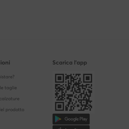
ioni
Scarica l'app
stare?
le taglie
calzature
del prodotto