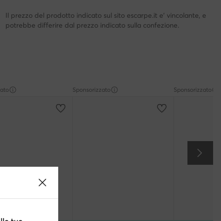
Il prezzo del prodotto indicato sul sito escarpe.it e' vincolante, e
potrebbe differire dal prezzo indicato sulla confezione.
zato
Sponsorizzato
Sponsorizzato
one