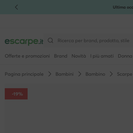
Ultima occ
VAI AL CONTENUTO PRINCIPALE
VAI ALLA RICERCA
Offerte e promozioni
Brand
Novità
I più amati
Donna
Pagina principale
Bambini
Bambino
Scarpe 
-19%