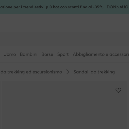
asione per i trend estivi più hot con sconti fino al -35%!
DONNA
UO
Uomo
Bambini
Borse
Sport
Abbigliamento e accessori
da trekking ed escursionismo
Sandali da trekking