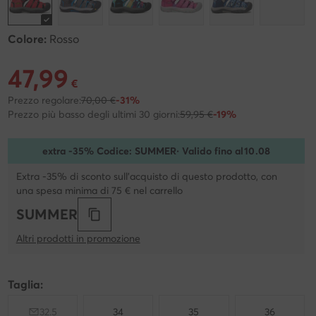
Colore:
Rosso
47,99
Prezzo attuale 47,99 €
€
Prezzo regolare:
70,00 €
-31%
Prezzo più basso degli ultimi 30 giorni:
59,95 €
-19%
extra -35% Codice: SUMMER
· Valido fino al
10
.
08
Extra -35% di sconto sull'acquisto di questo prodotto, con
una spesa minima di 75 € nel carrello
SUMMER
Altri prodotti in promozione
Taglia:
32.5
34
35
36