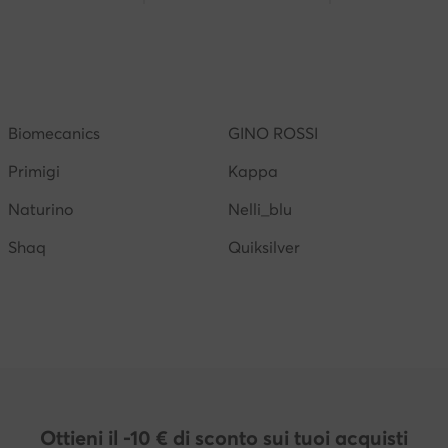
Kappa bambino
Scarpe nike bambino
Sandali tom
 bambino
Scarpe rosse bambino
Shaq bambino
Biomecanics
GINO ROSSI
Primigi
Kappa
Naturino
Nelli_blu
Shaq
Quiksilver
Ottieni il -10 € di sconto sui tuoi acquisti