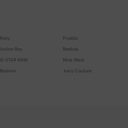
my hilfiger bambino
Stan Smith bambino
Roxy
Froddo
Action Boy
Reebok
G-STAR RAW
Nine West
Badura
Juicy Couture