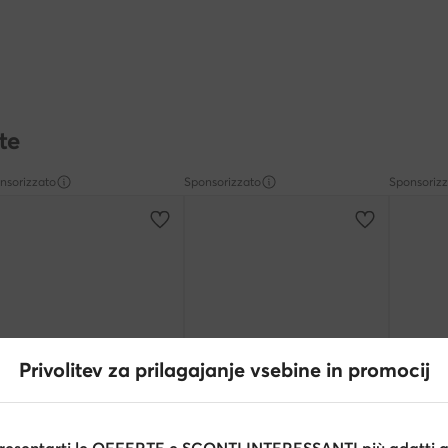
te
nsorizzato
Sponsorizzato
Sponsoriz
Privolitev za prilagajanje vsebine in promocij
Occasi