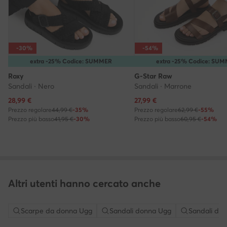
-30%
-54%
extra -25% Codice: SUMMER
extra -25% Codice: SU
Roxy
G-Star Raw
Sandali · Nero
Sandali · Marrone
Prezzo attuale
Prezzo attuale
28,99
€
27,99
€
Prezzo regolare
44,99 €
-35%
Prezzo regolare
62,99 €
-55%
Prezzo più basso
41,95 €
-30%
Prezzo più basso
60,95 €
-54%
Altri utenti hanno cercato anche
Scarpe da donna Ugg
Sandali donna Ugg
Sandali do