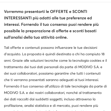
Informazioni
Vorremmo presentarti le OFFERTE e SCONTI
INTERESSANTI più adatti alle tue preferenze ed
interessi. Fornendo il tuo consenso puoi rendere più
possibile la preparazione di offerte e sconti basati
sull’analisi della tua attività online.
Tali offerte e contenuti possono influenzare le tue decisioni
Cambia paese: Italia (IT)
d’acquisto. La proposta è quindi destinata a chi ha compiuto 18
anni. Grazie alle soluzioni tecniche come la tecnologia cookies e il
trattamento dei tuoi dati personali da parte di MODIVO S.A. e
dei suoi collaboratori, possiamo garantire che tutti i contenuti
© escarpe.it 2026
Termini e condizioni
Modifica impostazioni
che ti verranno presentati saranno adeguati ai tuoi interessi.
Informativa sulla privacy
Protezione dei dati
Fornendo il tuo consenso all’utilizzo di tale tecnologia da parte di
MODIVO S.A. e dei nostri collaboratori, nonché al trattamento
dei dati raccolti dai suddetti soggetti, incluso attraverso la
profilazione, analisi statistica e di mercato, puoi rendere più