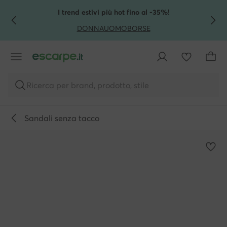
VAI AL CONTENUTO PRINCIPALE
VAI ALLA RICERCA
I trend estivi più hot fino al -35%!
DONNA
UOMO
BORSE
Ricerca per brand, prodotto, stile
Sandali senza tacco