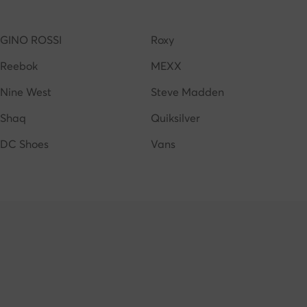
k donna
Stan Smith donna
adidas campus donna
GINO ROSSI
Roxy
Reebok
MEXX
Nine West
Steve Madden
Shaq
Quiksilver
DC Shoes
Vans