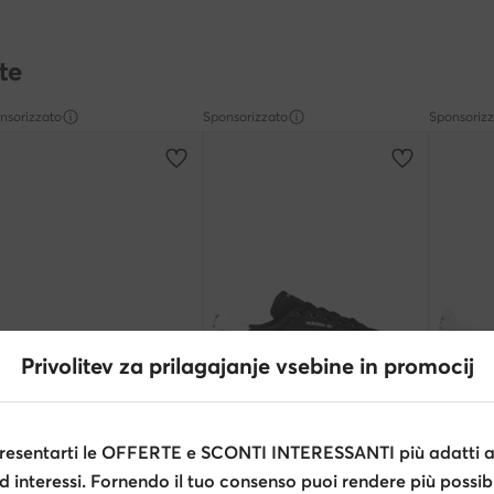
te
nsorizzato
Sponsorizzato
Sponsoriz
Privolitev za prilagajanje vsebine in promocij
Occasione
extra -15% Codice: SUMMER
extra
esentarti le OFFERTE e SCONTI INTERESSANTI più adatti al
 Shoes
adidas
adidas
Scarpe sportive · Marrone scuro
Scarpe sportive · Nero
Scarpe sp
d interessi. Fornendo il tuo consenso puoi rendere più possibi