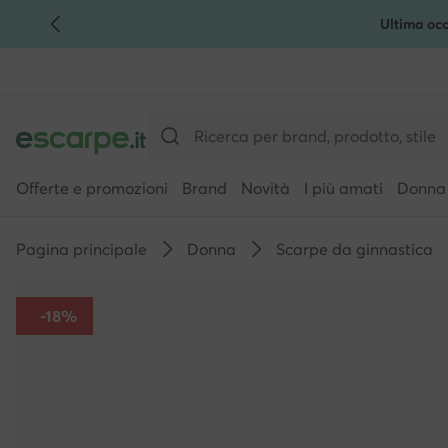
Ultima occ
VAI AL CONTENUTO PRINCIPALE
VAI ALLA RICERCA
Offerte e promozioni
Brand
Novità
I più amati
Donna
Pagina principale
Donna
Scarpe da ginnastica
-18%