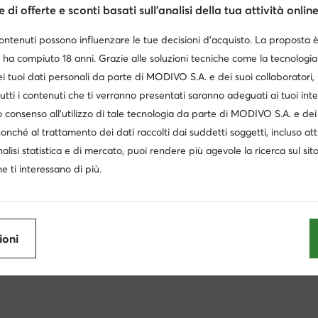
Prezzo attuale
Prezzo a
99
€
47,99
€
64,99
€
di offerte e sconti basati sull’analisi della tua attività online
Prezzo regolare
75,00 €
-36%
Prezzo reg
Prezzo più basso
51,99 €
-7%
Prezzo più
contenuti possono influenzare le tue decisioni d’acquisto. La proposta 
 ha compiuto 18 anni. Grazie alle soluzioni tecniche come la tecnologia 
i tuoi dati personali da parte di MODIVO S.A. e dei suoi collaboratori
utti i contenuti che ti verranno presentati saranno adeguati ai tuoi inte
 consenso all’utilizzo di tale tecnologia da parte di MODIVO S.A. e dei 
nonché al trattamento dei dati raccolti dai suddetti soggetti, incluso at
nalisi statistica e di mercato, puoi rendere più agevole la ricerca sul sit
e ti interessano di più.
na Converse
Scarpe da ginnastica basse donna Converse
ioni
Sneakers donna marroni
Sneakers Guess donna
Sn
Décolleté nere
Stivali senza tacco
Scarpe adidas don
 scarpe donna
Converse bianche
Sneakers donna alte