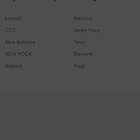
Crocs donna
Sneakers argento donna
Reebok C
Lasocki
Nautica
Sneakers gialle donna
Scarpe G-Star RAW donna
CCC
Jenny Fairy
New Balance
Teva
NEW ROCK
Element
Badura
Hogl