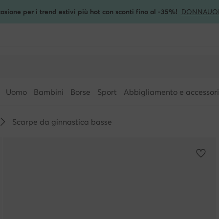
asione per i trend estivi più hot con sconti fino al -35%!
DONNA
UO
Uomo
Bambini
Borse
Sport
Abbigliamento e accessori
Scarpe da ginnastica basse