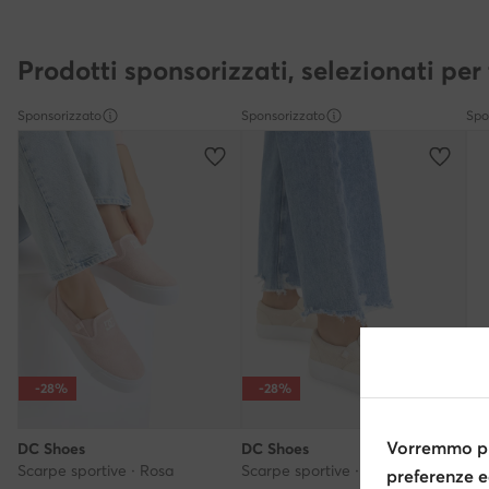
Prodotti sponsorizzati, selezionati per 
Sponsorizzato
Sponsorizzato
Spo
-28%
-28%
Vorremmo pr
DC Shoes
DC Shoes
DC
Scarpe sportive · Rosa
Scarpe sportive · Beige
preferenze e