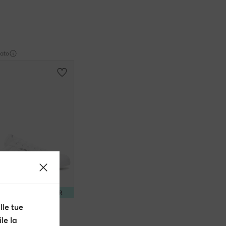
zato
 -15% Codice: SUMMER
le tue
ortive · Bianco
le la