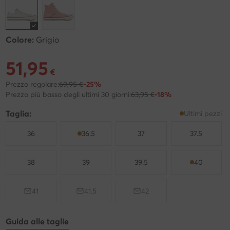
Colore:
Grigio
51,95
Prezzo attuale 51,95 €
€
Prezzo regolare:
69,95 €
-25%
Prezzo più basso degli ultimi 30 giorni:
63,95 €
-18%
Taglia:
Ultimi pezzi
36
36.5
37
37.5
38
39
39.5
40
41
41.5
42
Guida alle taglie