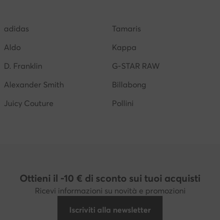
lassic Leather donna
Scarpe Kappa donna
Birkenstoc
adidas
Tamaris
Scarpe Jenny Fairy donna
Saucony donna
Aldo
Kappa
D. Franklin
G-STAR RAW
Alexander Smith
Billabong
Juicy Couture
Pollini
Ottieni il -10 € di sconto sui tuoi acquisti
Ricevi informazioni su novità e promozioni
Iscriviti alla newsletter