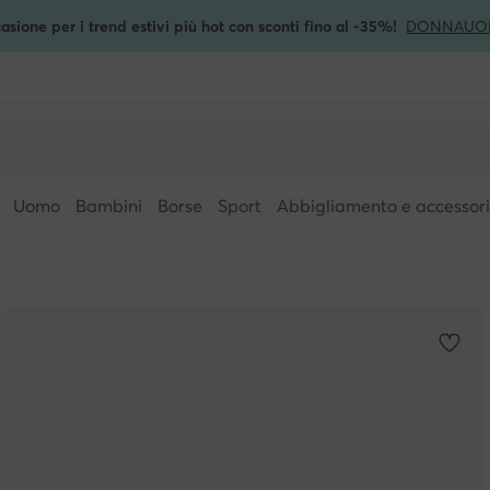
asione per i trend estivi più hot con sconti fino al -35%!
DONNA
UO
Uomo
Bambini
Borse
Sport
Abbigliamento e accessori