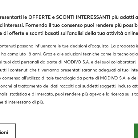
esentarti le OFFERTE e SCONTI INTERESSANTI più adatti al
d interessi. Fornendo il tuo consenso puoi rendere più possibi
di offerte e sconti basati sull’analisi della tua attività online
contenuti possono influenzare le tue decisioni d’acquisto. La proposta 
 ha compiuto 18 anni. Grazie alle soluzioni tecniche come la tecnologia 
Occasione
Occasione
i tuoi dati personali da parte di MODIVO S.A. e dei suoi collaboratori
extra -15% Codice: SUMMER
extra -15% Codice: SUMMER
extra
utti i contenuti che ti verranno presentati saranno adeguati ai tuoi inte
cs
Reebok
Reebok
 consenso all’utilizzo di tale tecnologia da parte di MODIVO S.A. e dei 
Versablast 4 1012B775 · Scarpe running
EO-ZIG DYNAMICA 6 100271438 · Scarpe running
Scarpe r
nonché al trattamento dei dati raccolti dai suddetti soggetti, incluso at
zzo attuale
Prezzo attuale
99
€
78,99
€
46,95
€
zzo regolare
79,99 €
-10%
Prezzo regolare
86,95 €
-9%
nalisi statistica e di mercato, puoi rendere più agevole la ricerca sul sit
zzo più basso
79,99 €
-10%
Prezzo più basso
86,95 €
-9%
e ti interessano di più.
ioni