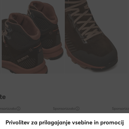
te
nsorizzato
Sponsorizzato
Sponsoriz
Privolitev za prilagajanje vsebine in promocij