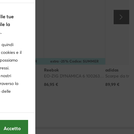
le tue
le la
.
è quindi
cookies e il
, possiamo
 -10% Codice: SUMMER
extra -25% Codice: SUMMER
ressi.
Reebok
adidas
nostri
unning · Bianco
EO-ZIG DYNAMICA 6 100263921 · Scarpe da palestra
traverso la
86,95
€
89,99
€
o delle
Accetto