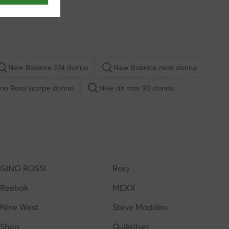
New Balance 574 donna
New Balance nere donna
no Rossi scarpe donna
Nike air max 90 donna
New Balance donna
Crocs donna
Smith donna
adidas campus donna
GINO ROSSI
Roxy
Reebok
MEXX
Nine West
Steve Madden
Shaq
Quiksilver