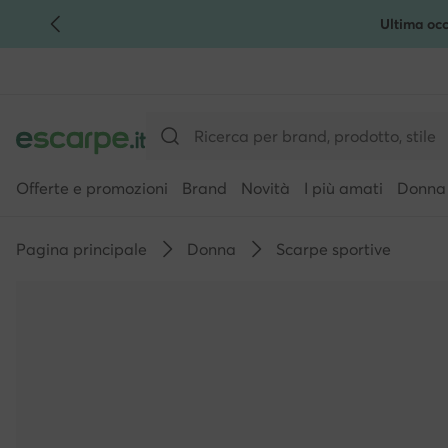
Ultima occ
VAI AL CONTENUTO PRINCIPALE
VAI ALLA RICERCA
Offerte e promozioni
Brand
Novità
I più amati
Donna
Pagina principale
Donna
Scarpe sportive