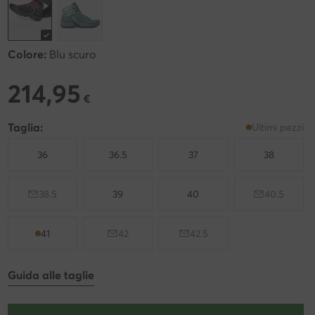
Colore:
Blu scuro
214,95
214,95 €
€
Taglia:
Ultimi pezzi
36
36.5
37
38
38.5
39
40
40.5
41
42
42.5
Guida alle taglie