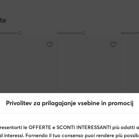
te
nsorizzato
Sponsorizzato
Sponsoriz
Privolitev za prilagajanje vsebine in promocij
Occasione
Occasione
extra -15% Codice: SUMMER
extra
esentarti le OFFERTE e SCONTI INTERESSANTI più adatti al
lomon
Salomon
Salomon
Ultra Flow 2 Gtx W GORE-TEX L49299500 · Scarpe running
Xa Pro 3D V9 L47882800 · Scarpe da trekking
d interessi. Fornendo il tuo consenso puoi rendere più possibi