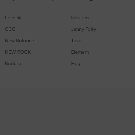
Sneakers argento donna
Reebok Classic Leather don
Lasocki
Nautica
Sneakers gialle donna
Scarpe G-Star RAW donna
CCC
Jenny Fairy
New Balance
Teva
NEW ROCK
Element
Badura
Hogl