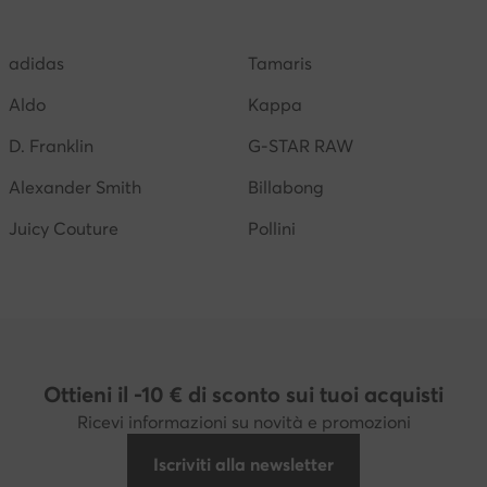
na
Scarpe Kappa donna
Birkenstock donna
Stan 
adidas
Tamaris
Scarpe Jenny Fairy donna
Saucony donna
Aldo
Kappa
D. Franklin
G-STAR RAW
Alexander Smith
Billabong
Juicy Couture
Pollini
Ottieni il -10 € di sconto sui tuoi acquisti
Ricevi informazioni su novità e promozioni
Iscriviti alla newsletter