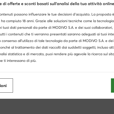
zzo attuale
Prezzo attuale
Prezzo a
,99
€
134,95
€
132,99
€
di offerte e sconti basati sull’analisi della tua attività online
zzo regolare
149,99 €
-10%
Prezzo regolare
149,95 €
-10%
Prezzo reg
zzo più basso
149,99 €
-10%
Prezzo più basso
149,95 €
-10%
Prezzo più
contenuti possono influenzare le tue decisioni d’acquisto. La proposta 
 ha compiuto 18 anni. Grazie alle soluzioni tecniche come la tecnologia 
i tuoi dati personali da parte di MODIVO S.A. e dei suoi collaboratori
utti i contenuti che ti verranno presentati saranno adeguati ai tuoi inte
 consenso all’utilizzo di tale tecnologia da parte di MODIVO S.A. e dei 
nonché al trattamento dei dati raccolti dai suddetti soggetti, incluso at
nalisi statistica e di mercato, puoi rendere più agevole la ricerca sul sit
e ti interessano di più.
alewa
Scarpe sportive Nero
Scarpe sportive Blu scuro
ioni
Sneakers Guess donna
Sneakers donna bordeaux
N
enza tacco
Scarpe adidas donna
adidas Gazelle donna
se bianche
Sneakers donna alte
Scarpe Lasocki donna