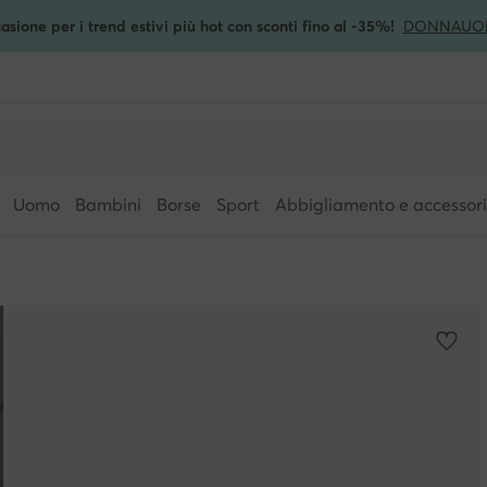
asione per i trend estivi più hot con sconti fino al -35%!
DONNA
UO
Uomo
Bambini
Borse
Sport
Abbigliamento e accessori