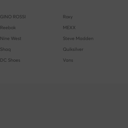
Smith donna
adidas campus donna
GINO ROSSI
Roxy
Reebok
MEXX
Nine West
Steve Madden
Shaq
Quiksilver
DC Shoes
Vans