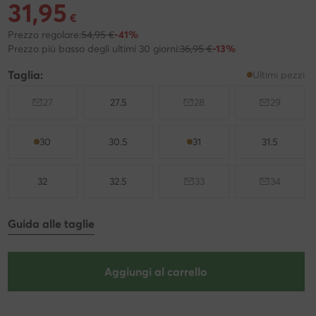
31,95
Prezzo attuale 31,95 €
€
Prezzo regolare:
54,95 €
-41%
Prezzo più basso degli ultimi 30 giorni:
36,95 €
-13%
Taglia:
Ultimi pezzi
27
27.5
28
29
30
30.5
31
31.5
32
32.5
33
34
Guida alle taglie
Aggiungi al carrello