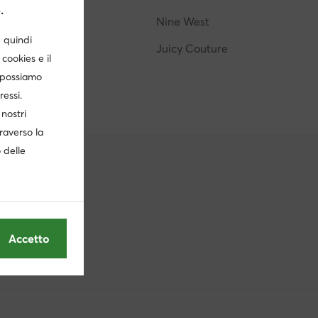
.
G-STAR RAW
Nine West
è quindi
Badura
Juicy Couture
cookies e il
, possiamo
ressi.
nostri
traverso la
o delle
Accetto