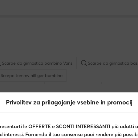
Scarpe da ginnastica bambino Vans
Scarpe da ginnastica ba
Scarpe tommy hilfiger bambino
Kappa bambino
Scarpe nike bambino
Sandali tom
 bambino
Scarpe rosse bambino
Shaq bambino
Privolitev za prilagajanje vsebine in promocij
Biomecanics
GINO ROSSI
esentarti le OFFERTE e SCONTI INTERESSANTI più adatti al
d interessi. Fornendo il tuo consenso puoi rendere più possibi
Primigi
Kappa