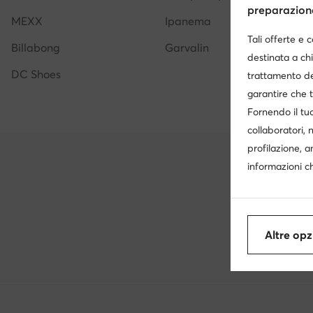
preparazione 
MEXX
Ipanema
Tali offerte e 
Billabong
Garvalin
destinata a chi
DC Shoes
trattamento de
garantire che t
Fornendo il tuo
collaboratori, 
profilazione, a
informazioni ch
Altre opz