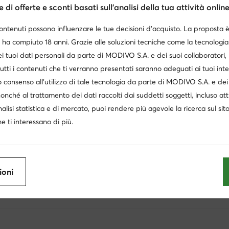
di offerte e sconti basati sull’analisi della tua attività online
Naturino
Nelli_blu
contenuti possono influenzare le tue decisioni d’acquisto. La proposta 
Shaq
Quiksilver
 ha compiuto 18 anni. Grazie alle soluzioni tecniche come la tecnologia 
i tuoi dati personali da parte di MODIVO S.A. e dei suoi collaboratori
utti i contenuti che ti verranno presentati saranno adeguati ai tuoi inte
 consenso all’utilizzo di tale tecnologia da parte di MODIVO S.A. e dei 
nonché al trattamento dei dati raccolti dai suddetti soggetti, incluso at
nalisi statistica e di mercato, puoi rendere più agevole la ricerca sul sit
e ti interessano di più.
Ottieni il -10 € di sconto sui tuoi acquisti
Ricevi informazioni su novità e promozioni
Iscriviti alla newsletter
ioni