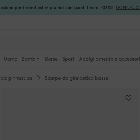
asione per i trend estivi più hot con sconti fino al -35%!
DONNA
UO
Uomo
Bambini
Borse
Sport
Abbigliamento e accessori
 da ginnastica
Scarpe da ginnastica basse