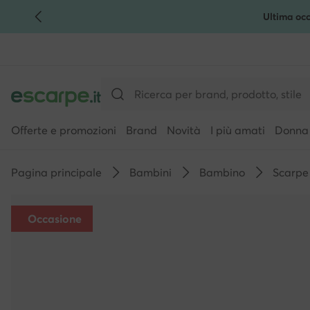
Ultima occ
VAI AL CONTENUTO PRINCIPALE
VAI ALLA RICERCA
Offerte e promozioni
Brand
Novità
I più amati
Donna
Pagina principale
Bambini
Bambino
Scarpe
Occasione