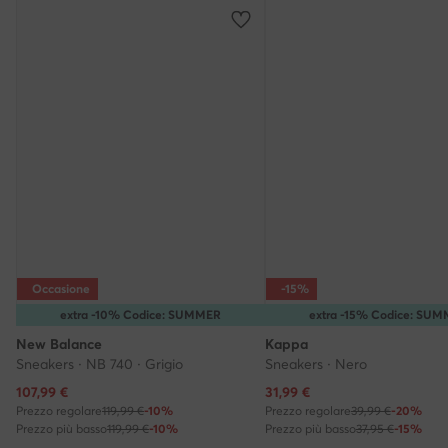
Occasione
-15%
extra -10% Codice: SUMMER
extra -15% Codice: SU
New Balance
Kappa
Sneakers · NB 740 · Grigio
Sneakers · Nero
Prezzo attuale
Prezzo attuale
107,99
€
31,99
€
Prezzo regolare
119,99 €
-10%
Prezzo regolare
39,99 €
-20%
Prezzo più basso
119,99 €
-10%
Prezzo più basso
37,95 €
-15%