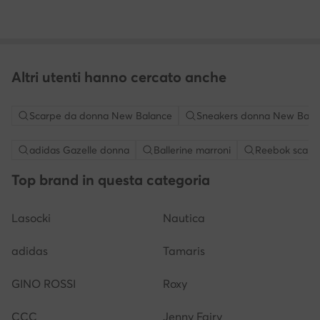
Altri utenti hanno cercato anche
Scarpe da donna New Balance
Sneakers donna New Bala
adidas Gazelle donna
Ballerine marroni
Reebok scarp
Top brand in questa categoria
Lasocki
Nautica
adidas
Tamaris
GINO ROSSI
Roxy
CCC
Jenny Fairy