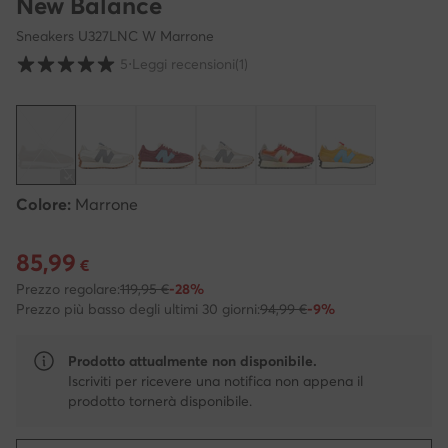
New Balance
Sneakers U327LNC W Marrone
Valutazione clienti su scala da 1 a 5
5
⋅
Leggi recensioni
(1)
Colore:
Marrone
85,99
Prezzo attuale 85,99 €
€
Prezzo regolare:
119,95 €
-28%
Prezzo più basso degli ultimi 30 giorni:
94,99 €
-9%
Prodotto attualmente non disponibile.
Iscriviti per ricevere una notifica non appena il
prodotto tornerà disponibile.