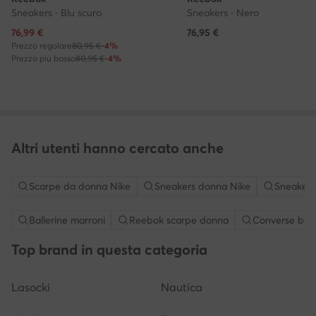
Sneakers · Blu scuro
Sneakers · Nero
Prezzo attuale
76,99
€
76,95
€
Prezzo regolare
80,95 €
-4%
Prezzo più basso
80,95 €
-4%
Altri utenti hanno cercato anche
Scarpe da donna Nike
Sneakers donna Nike
Sneakers
Ballerine marroni
Reebok scarpe donna
Converse bia
Top brand in questa categoria
Lasocki
Nautica