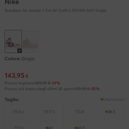
Nike
Sneakers Air Jordan 1 Zm Air Cmft 2 DV1305 600 Grigio
Colore:
Grigio
143,95
Prezzo attuale 143,95 €
€
Prezzo regolare:
209,95 €
-31%
Prezzo più basso degli ultimi 30 giorni:
192,95 €
-25%
Taglia:
Ultimi pezzi
36.5
37.5
38
38.5
39
40
40.5