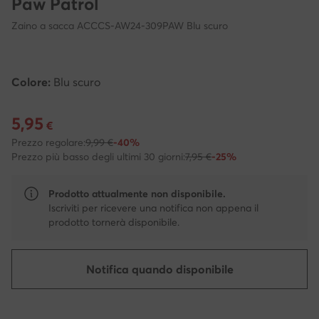
Paw Patrol
Zaino a sacca ACCCS-AW24-309PAW Blu scuro
Colore:
Blu scuro
5,95
Prezzo attuale 5,95 €
€
Prezzo regolare:
9,99 €
-40%
Prezzo più basso degli ultimi 30 giorni:
7,95 €
-25%
Prodotto attualmente non disponibile.
Iscriviti per ricevere una notifica non appena il
prodotto tornerà disponibile.
Notifica quando disponibile