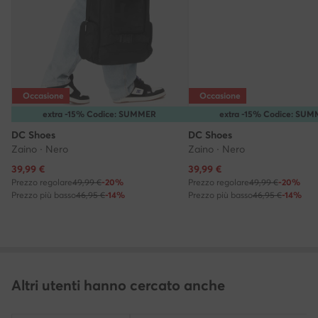
Occasione
Occasione
extra -15% Codice: SUMMER
extra -15% Codice: SU
DC Shoes
DC Shoes
Zaino · Nero
Zaino · Nero
Prezzo attuale
Prezzo attuale
39,99
€
39,99
€
Prezzo regolare
49,99 €
-20%
Prezzo regolare
49,99 €
-20%
Prezzo più basso
46,95 €
-14%
Prezzo più basso
46,95 €
-14%
Altri utenti hanno cercato anche