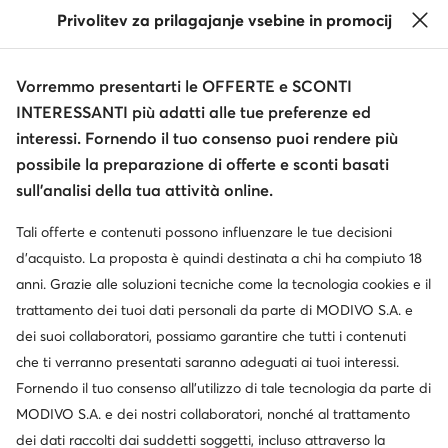
Privolitev za prilagajanje vsebine in promocij
Informazioni
Vorremmo presentarti le OFFERTE e SCONTI
INTERESSANTI più adatti alle tue preferenze ed
interessi. Fornendo il tuo consenso puoi rendere più
possibile la preparazione di offerte e sconti basati
sull’analisi della tua attività online.
Tali offerte e contenuti possono influenzare le tue decisioni
Cambia paese: Italia (IT)
d’acquisto. La proposta è quindi destinata a chi ha compiuto 18
anni. Grazie alle soluzioni tecniche come la tecnologia cookies e il
trattamento dei tuoi dati personali da parte di MODIVO S.A. e
dei suoi collaboratori, possiamo garantire che tutti i contenuti
© escarpe.it 2026
Termini e condizioni
Modifica impostazioni
che ti verranno presentati saranno adeguati ai tuoi interessi.
Informativa sulla privacy
Protezione dei dati
Fornendo il tuo consenso all’utilizzo di tale tecnologia da parte di
MODIVO S.A. e dei nostri collaboratori, nonché al trattamento
dei dati raccolti dai suddetti soggetti, incluso attraverso la