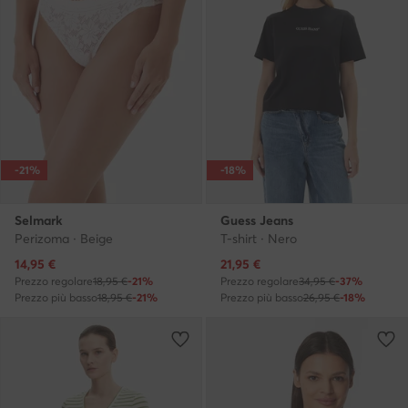
-21%
-18%
Selmark
Guess Jeans
Perizoma · Beige
T-shirt · Nero
Prezzo attuale
Prezzo attuale
14,95
€
21,95
€
Prezzo regolare
18,95 €
-21%
Prezzo regolare
34,95 €
-37%
Prezzo più basso
18,95 €
-21%
Prezzo più basso
26,95 €
-18%