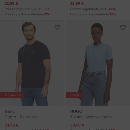
Prezzo attuale
Prezzo attuale
23,99
€
25,99
€
Prezzo regolare
39,95 €
-39%
Prezzo regolare
49,95 €
-47%
Prezzo più basso
24,95 €
-3%
Prezzo più basso
29,95 €
-13%
Occasione
-32%
Gant
HUGO
T-shirt · Blu scuro
T-shirt · Azzurro chiaro
Prezzo attuale
Prezzo attuale
33,99
€
30,99
€