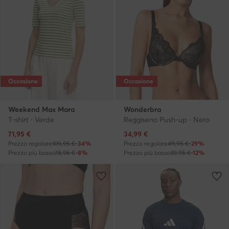
Occasione
Occasione
Weekend Max Mara
Wonderbra
T-shirt · Verde
Reggiseno Push-up · Nero
Prezzo attuale
Prezzo attuale
71,95
€
34,99
€
Prezzo regolare
109,95 €
-34%
Prezzo regolare
49,95 €
-29%
Prezzo più basso
78,95 €
-8%
Prezzo più basso
39,95 €
-12%