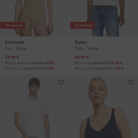
Occasione
Occasione
Chantelle
Guess
Top · Beige
Polo · Verde
Prezzo attuale
Prezzo attuale
23,99
€
49,99
€
Prezzo regolare
40,00 €
-40%
Prezzo regolare
69,95 €
-28%
Prezzo più basso
26,95 €
-10%
Prezzo più basso
55,99 €
-10%