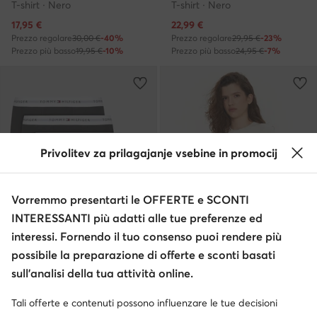
T-shirt · Nero
T-shirt · Nero
Prezzo attuale
Prezzo attuale
17,95
€
22,99
€
Prezzo regolare
30,00 €
-40%
Prezzo regolare
29,95 €
-23%
Prezzo più basso
19,95 €
-10%
Prezzo più basso
24,95 €
-7%
Privolitev za prilagajanje vsebine in promocij
Vorremmo presentarti le OFFERTE e SCONTI
INTERESSANTI più adatti alle tue preferenze ed
interessi. Fornendo il tuo consenso puoi rendere più
Occasione
possibile la preparazione di offerte e sconti basati
sull’analisi della tua attività online.
Tommy Hilfiger
Tommy Jeans
Set di boxer · Nero
T-shirt · Écru
Tali offerte e contenuti possono influenzare le tue decisioni