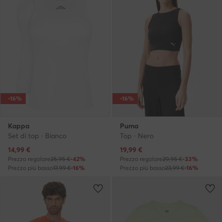
-16%
-16%
Kappa
Puma
Set di top · Bianco
Top · Nero
Prezzo attuale
Prezzo attuale
14,99
€
19,99
€
Prezzo regolare
25,95 €
-42%
Prezzo regolare
29,95 €
-33%
Prezzo più basso
17,99 €
-16%
Prezzo più basso
23,99 €
-16%