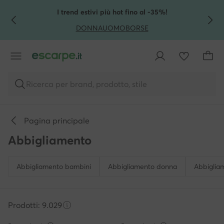
VAI AL CONTENUTO PRINCIPALE
VAI ALLA RICERCA
I trend estivi più hot fino al -35%!
DONNA
UOMO
BORSE
Ricerca per brand, prodotto, stile
Pagina principale
Abbigliamento
Abbigliamento bambini
Abbigliamento donna
Abbiglia
Prodotti: 9.029