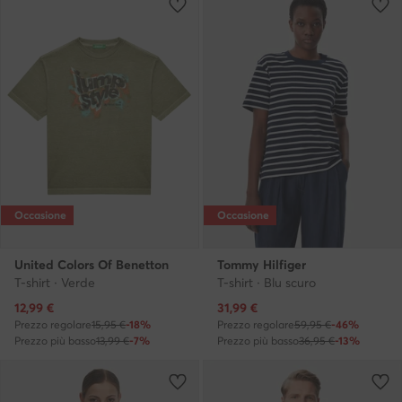
Occasione
Occasione
United Colors Of Benetton
Tommy Hilfiger
T-shirt · Verde
T-shirt · Blu scuro
Prezzo attuale
Prezzo attuale
12,99
€
31,99
€
Prezzo regolare
15,95 €
-18%
Prezzo regolare
59,95 €
-46%
Prezzo più basso
13,99 €
-7%
Prezzo più basso
36,95 €
-13%