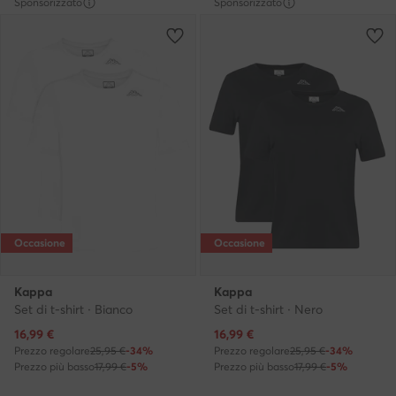
Sponsorizzato
Sponsorizzato
Occasione
Occasione
Kappa
Kappa
Set di t-shirt · Bianco
Set di t-shirt · Nero
Prezzo attuale
Prezzo attuale
16,99
€
16,99
€
Prezzo regolare
25,95 €
-34%
Prezzo regolare
25,95 €
-34%
Prezzo più basso
17,99 €
-5%
Prezzo più basso
17,99 €
-5%