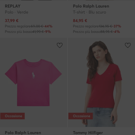
REPLAY
Polo Ralph Lauren
Polo · Verde
T-shirt · Blu scuro
Prezzo attuale
Prezzo attuale
37,99
€
84,95
€
Prezzo regolare
69,00 €
-44%
Prezzo regolare
134,95 €
-37%
Prezzo più basso
41,99 €
-9%
Prezzo più basso
88,95 €
-4%
Occasione
Occasione
Polo Ralph Lauren
Tommy Hilfiger