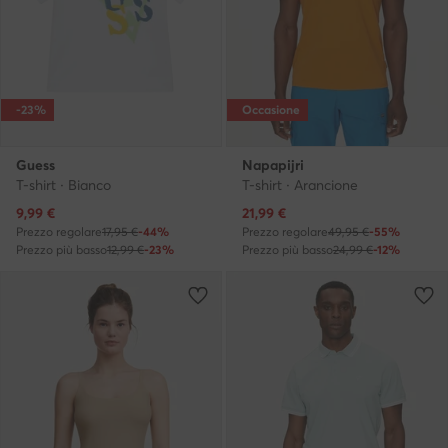
-23%
Occasione
Guess
Napapijri
T-shirt · Bianco
T-shirt · Arancione
Prezzo attuale
Prezzo attuale
9,99
€
21,99
€
Prezzo regolare
17,95 €
-44%
Prezzo regolare
49,95 €
-55%
Prezzo più basso
12,99 €
-23%
Prezzo più basso
24,99 €
-12%