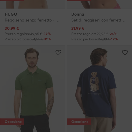
HUGO
Dorina
Reggiseno senza ferretto · Rosa
Set di reggiseni con ferretto · Rosa
Prezzo attuale
Prezzo attuale
30,99
€
21,99
€
Prezzo regolare
49,95 €
-37%
Prezzo regolare
29,95 €
-26%
Prezzo più basso
34,99 €
-11%
Prezzo più basso
24,99 €
-12%
Occasione
Occasione