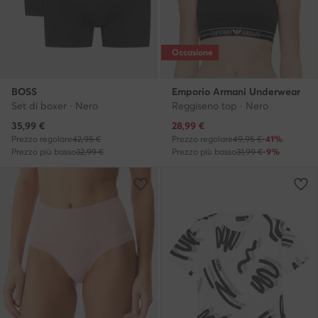
Occasione
BOSS
Emporio Armani Underwear
Set di boxer · Nero
Reggiseno top · Nero
Prezzo attuale
Prezzo attuale
35,99
€
28,99
€
Prezzo regolare
42,95 €
Prezzo regolare
49,95 €
-41%
Prezzo più basso
32,99 €
Prezzo più basso
31,99 €
-9%