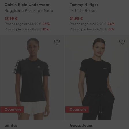
Calvin Klein Underwear
Tommy Hilfiger
Reggiseno Push-up · Nero
T-shirt · Rosso
Prezzo attuale
Prezzo attuale
27,99
€
31,95
€
Prezzo regolare
44,90 €
-37%
Prezzo regolare
49,95 €
-36%
Prezzo più basso
31,99 €
-12%
Prezzo più basso
32,95 €
-3%
Occasione
Occasione
adidas
Guess Jeans