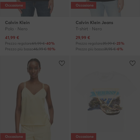
Occasione
Occasione
Calvin Klein
Calvin Klein Jeans
Polo · Nero
T-shirt · Nero
Prezzo attuale
Prezzo attuale
41,99
€
29,99
€
Prezzo regolare
69,99 €
-40%
Prezzo regolare
39,99 €
-25%
Prezzo più basso
46,99 €
-10%
Prezzo più basso
31,95 €
-6%
Occasione
Occasione