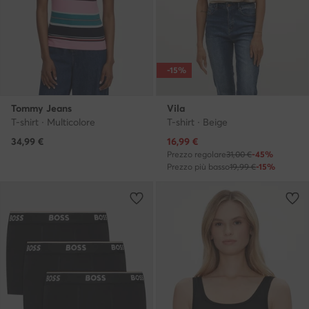
-15%
Tommy Jeans
Vila
T-shirt · Multicolore
T-shirt · Beige
Prezzo attuale
34,99
€
16,99
€
Prezzo regolare
31,00 €
-45%
Prezzo più basso
19,99 €
-15%