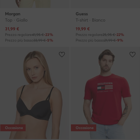
Morgan
Guess
Top · Giallo
T-shirt · Bianco
Prezzo attuale
Prezzo attuale
31,99
€
19,99
€
Prezzo regolare
41,95 €
-23%
Prezzo regolare
25,95 €
-22%
Prezzo più basso
33,99 €
-5%
Prezzo più basso
21,99 €
-9%
Occasione
Occasione