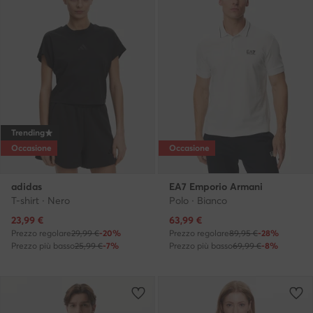
Trending
Occasione
Occasione
adidas
EA7 Emporio Armani
T-shirt · Nero
Polo · Bianco
Prezzo attuale
Prezzo attuale
23,99
€
63,99
€
Prezzo regolare
29,99 €
-20%
Prezzo regolare
89,95 €
-28%
Prezzo più basso
25,99 €
-7%
Prezzo più basso
69,99 €
-8%