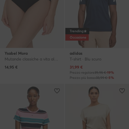
Trending
Occasione
Ysabel Mora
adidas
Mutande classiche a vita alta · Nero
T-shirt · Blu scuro
Prezzo attuale
14,95
€
31,99
€
Prezzo regolare
39,95 €
-19%
Prezzo più basso
33,99 €
-5%