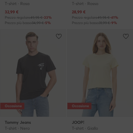
T-shirt · Rosa
T-shirt · Rosso
Prezzo attuale
Prezzo attuale
32,99
€
28,99
€
Prezzo regolare
49,95 €
-33%
Prezzo regolare
49,95 €
-41%
Prezzo più basso
34,99 €
-5%
Prezzo più basso
31,99 €
-9%
Occasione
Occasione
Tommy Jeans
JOOP!
T-shirt · Nero
T-shirt · Giallo