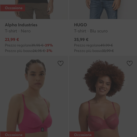
Occasione
Alpha Industries
HUGO
T-shirt · Nero
T-shirt · Blu scuro
Prezzo attuale
Prezzo attuale
23,99
€
35,99
€
Prezzo regolare
39,95 €
-39%
Prezzo regolare
49,99 €
Prezzo più basso
24,95 €
-3%
Prezzo più basso
33,99 €
Occasione
Occasione