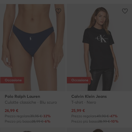
Occasione
Occasione
Polo Ralph Lauren
Calvin Klein Jeans
Culotte classiche · Blu scuro
T-shirt · Nero
Prezzo attuale
Prezzo attuale
26,99
€
25,99
€
Prezzo regolare
39,95 €
-32%
Prezzo regolare
49,90 €
-47%
Prezzo più basso
28,99 €
-6%
Prezzo più basso
28,99 €
-10%