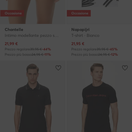
Occasione
Occasione
Chantelle
Napapijri
Intimo modellante pezzo sotto · Rosa
T-shirt · Bianco
Prezzo attuale
Prezzo attuale
21,99
€
21,95
€
Prezzo regolare
39,95 €
-44%
Prezzo regolare
39,95 €
-45%
Prezzo più basso
24,95 €
-11%
Prezzo più basso
24,95 €
-12%