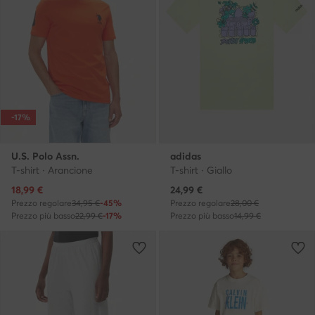
-17%
U.S. Polo Assn.
adidas
T-shirt · Arancione
T-shirt · Giallo
Prezzo attuale
Prezzo attuale
18,99
€
24,99
€
Prezzo regolare
34,95 €
-45%
Prezzo regolare
28,00 €
Prezzo più basso
22,99 €
-17%
Prezzo più basso
14,99 €