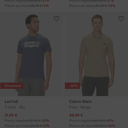
Prezzo regolare
49,95 €
-31%
Prezzo regolare
49,95 €
-37%
Prezzo più basso
35,99 €
-5%
Prezzo più basso
45,99 €
-32%
Occasione
-24%
Levi's®
Calvin Klein
T-shirt · Blu
Polo · Beige
Prezzo attuale
Prezzo attuale
21,95
€
40,99
€
Prezzo regolare
32,95 €
-33%
Prezzo regolare
69,95 €
-41%
Prezzo più basso
24,95 €
-12%
Prezzo più basso
53,99 €
-24%