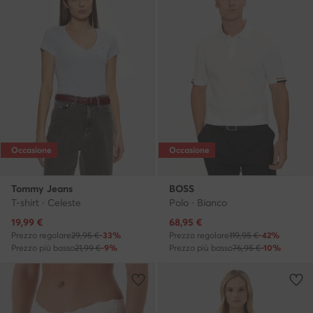
Occasione
Occasione
Tommy Jeans
BOSS
T-shirt · Celeste
Polo · Bianco
Prezzo attuale
Prezzo attuale
19,99
€
68,95
€
Prezzo regolare
29,95 €
-33%
Prezzo regolare
119,95 €
-42%
Prezzo più basso
21,99 €
-9%
Prezzo più basso
76,95 €
-10%