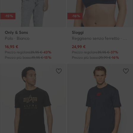
-15%
-16%
Only & Sons
Sloggi
Polo · Bianco
Reggiseno senza ferretto · Blu scuro
Prezzo attuale
Prezzo attuale
16,95
€
24,99
€
Prezzo regolare
29,95 €
-43%
Prezzo regolare
39,95 €
-37%
Prezzo più basso
19,95 €
-15%
Prezzo più basso
29,99 €
-16%