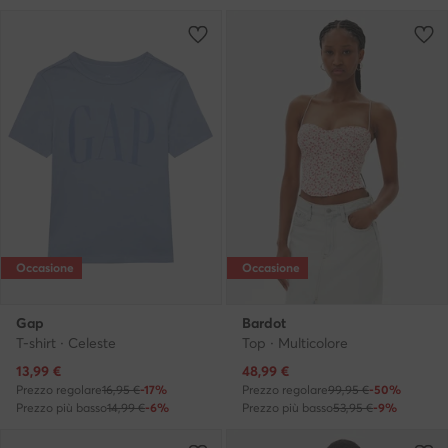
Occasione
Occasione
Gap
Bardot
T-shirt · Celeste
Top · Multicolore
Prezzo attuale
Prezzo attuale
13,99
€
48,99
€
Prezzo regolare
16,95 €
-17%
Prezzo regolare
99,95 €
-50%
Prezzo più basso
14,99 €
-6%
Prezzo più basso
53,95 €
-9%