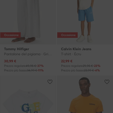
Occasione
Occasione
Tommy Hilfiger
Calvin Klein Jeans
Pantalone del pigiama · Grigio
T-shirt · Écru
Prezzo attuale
Prezzo attuale
30,99
€
22,99
€
Prezzo regolare
49,95 €
-37%
Prezzo regolare
29,95 €
-23%
Prezzo più basso
34,99 €
-11%
Prezzo più basso
23,99 €
-4%