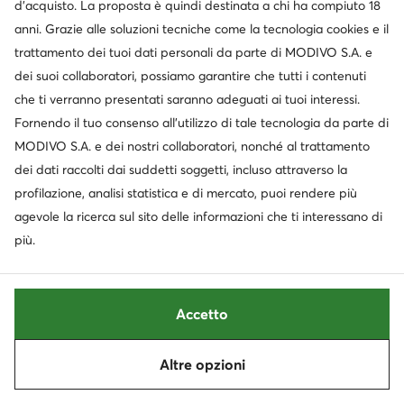
d’acquisto. La proposta è quindi destinata a chi ha compiuto 18
Prezzo attuale
64,99
€
18,95
€
Prezzo regolare
29,95 €
-36%
anni. Grazie alle soluzioni tecniche come la tecnologia cookies e il
Prezzo più basso
19,95 €
-5%
trattamento dei tuoi dati personali da parte di MODIVO S.A. e
dei suoi collaboratori, possiamo garantire che tutti i contenuti
che ti verranno presentati saranno adeguati ai tuoi interessi.
Fornendo il tuo consenso all’utilizzo di tale tecnologia da parte di
MODIVO S.A. e dei nostri collaboratori, nonché al trattamento
dei dati raccolti dai suddetti soggetti, incluso attraverso la
profilazione, analisi statistica e di mercato, puoi rendere più
agevole la ricerca sul sito delle informazioni che ti interessano di
più.
Occasione
Occasione
Accetto
Versace Jeans Couture
Calvin Klein Jeans
T-shirt · Bianco
Polo · Nero
Altre opzioni
Ordina
Filtra
Prezzo attuale
Prezzo attuale
56,99
€
42,99
€
Prezzo regolare
119,95 €
-52%
Prezzo regolare
79,95 €
-46%