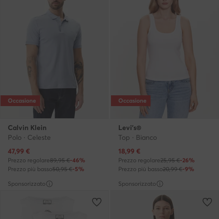
Occasione
Occasione
Calvin Klein
Levi's®
Polo · Celeste
Top · Bianco
Prezzo attuale
Prezzo attuale
47,99
€
18,99
€
Prezzo regolare
89,95 €
-46%
Prezzo regolare
25,95 €
-26%
Prezzo più basso
50,95 €
-5%
Prezzo più basso
20,99 €
-9%
Sponsorizzato
Sponsorizzato