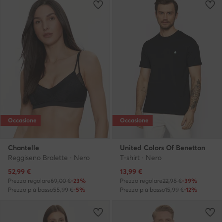
Occasione
Occasione
Chantelle
United Colors Of Benetton
Reggiseno Bralette · Nero
T-shirt · Nero
Prezzo attuale
Prezzo attuale
52,99
€
13,99
€
Prezzo regolare
69,00 €
-23%
Prezzo regolare
22,95 €
-39%
Prezzo più basso
55,99 €
-5%
Prezzo più basso
15,99 €
-12%