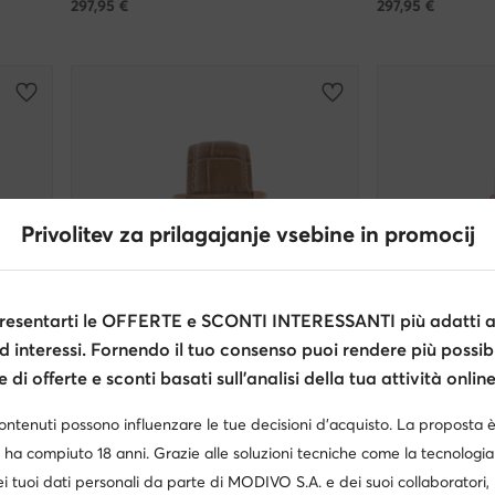
297,95
€
297,95
€
Privolitev za prilagajanje vsebine in promocij
esentarti le OFFERTE e SCONTI INTERESSANTI più adatti al
d interessi. Fornendo il tuo consenso puoi rendere più possibi
di offerte e sconti basati sull’analisi della tua attività online
-17%
-24%
contenuti possono influenzare le tue decisioni d’acquisto. La proposta 
 ha compiuto 18 anni. Grazie alle soluzioni tecniche come la tecnologia 
Michael Kors
Michael Kors
i tuoi dati personali da parte di MODIVO S.A. e dei suoi collaboratori
Orologio · Marrone
Orologio · Rosa