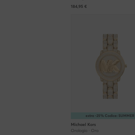
184,95
€
extra -25% Codice: SUMMER
Michael Kors
Orologio · Oro