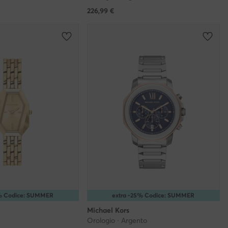
226,99
€
5% Codice: SUMMER
extra -25% Codice: SUMMER
Michael Kors
Orologio · Argento