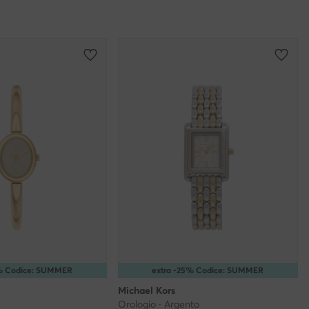
Vetro
5% Codice: SUMMER
extra -25% Codice: SUMMER
Michael Kors
Orologio · Argento