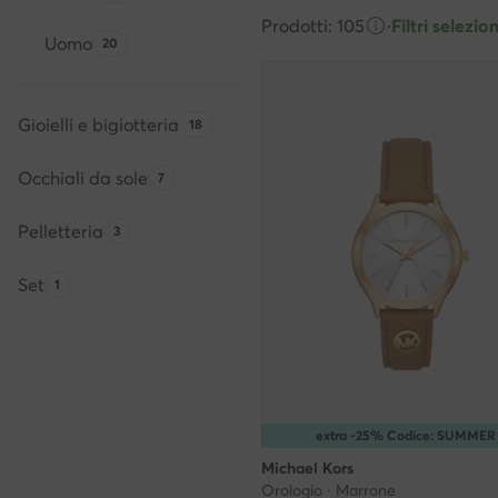
Prodotti: 105
·
Filtri selezion
Uomo
Quantità di prodotti:
20
Gioielli e bigiotteria
Quantità di prodotti:
18
Occhiali da sole
Quantità di prodotti:
7
Pelletteria
Quantità di prodotti:
3
Set
Quantità di prodotti:
1
extra -25% Codice: SUMMER
Michael Kors
Orologio · Marrone