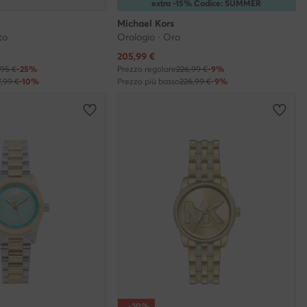
extra -15% Codice: SUMMER
Michael Kors
to
Orologio · Oro
Prezzo attuale
205,99
€
,95 €
-25%
Prezzo regolare
226,99 €
-9%
7,99 €
-10%
Prezzo più basso
226,99 €
-9%
-20%