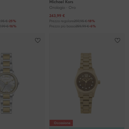
Michael Kors
Orologio · Oro
Prezzo attuale
243,99
€
,95 €
-25%
Prezzo regolare
297,95 €
-18%
7,99 €
-16%
Prezzo più basso
259,99 €
-6%
Occasione