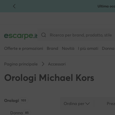
Ultima occ
VAI AL CONTENUTO PRINCIPALE
VAI ALLA RICERCA
Offerte e promozioni
Brand
Novità
I più amati
Donna
Pagina principale
Accessori
Orologi Michael Kors
Orologi
Quantità di prodotti:
105
Ordina per
Pre
Donna
Quantità di prodotti:
85