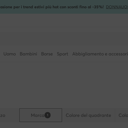
asione per i trend estivi più hot con sconti fino al -35%!
DONNA
UO
Uomo
Bambini
Borse
Sport
Abbigliamento e accessori
zzo
Marca
Colore del quadrante
Colo
1