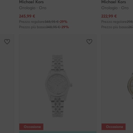
Michael Kors
Michael Kors
Orologio · Oro
Orologio · Oro
Prezzo attuale
Prezzo attuale
245,99
€
222,99
€
Prezzo regolare
348,95 €
-29%
Prezzo regolare
298
Prezzo più basso
348,95 €
-29%
Prezzo più basso
26
Occasione
Occasione