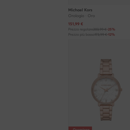
Michael Kors
Orologio · Oro
Prezzo attuale
151,99
€
Prezzo regolare
203,99 €
-25%
Prezzo più basso
173,99 €
-12%
Occasione