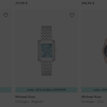
317,99
€
296,99
€
extra -25% Codice: SUMMER
extra -2
Michael Kors
Michael Kors
Orologio · Argento
Orologio · Oro