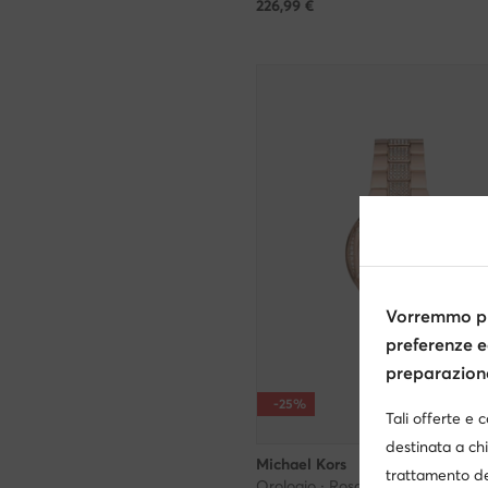
226,99
€
Vorremmo pr
preferenze e
preparazione 
-25%
Tali offerte e 
destinata a chi
Michael Kors
trattamento de
Orologio · Rosa