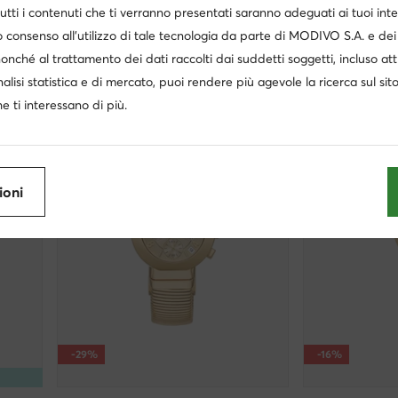
utti i contenuti che ti verranno presentati saranno adeguati ai tuoi inte
Prezzo attuale
Prezzo attuale
151,99
€
138,99
€
 consenso all’utilizzo di tale tecnologia da parte di MODIVO S.A. e dei 
Prezzo regolare
203,99 €
-25%
Prezzo regolare
184
Prezzo più basso
183,99 €
-17%
Prezzo più basso
18
nonché al trattamento dei dati raccolti dai suddetti soggetti, incluso at
nalisi statistica e di mercato, puoi rendere più agevole la ricerca sul sit
e ti interessano di più.
ioni
-29%
-16%