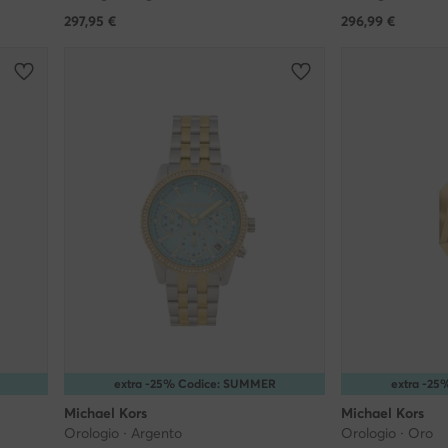
297,95
€
296,99
€
extra -25% Codice: SUMMER
extra -2
Michael Kors
Michael Kors
Orologio · Argento
Orologio · Oro