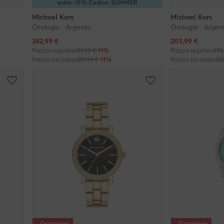
extra -15% Codice: SUMMER
Michael Kors
Michael Kors
Orologio · Argento
Orologio · Argen
Prezzo attuale
Prezzo attuale
282,99
€
203,99
€
Prezzo regolare
317,99 €
-11%
Prezzo regolare
273
Prezzo più basso
317,99 €
-11%
Prezzo più basso
22
Occasione
Occasione