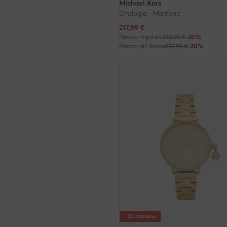
Michael Kors
Orologio · Marrone
Prezzo attuale
217,99
€
Prezzo regolare
273,95 €
-20%
Prezzo più basso
273,95 €
-20%
Occasione