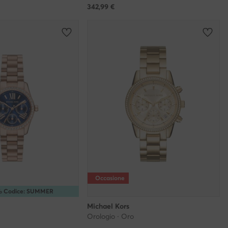
342,99
€
Occasione
5% Codice: SUMMER
Michael Kors
Orologio · Oro