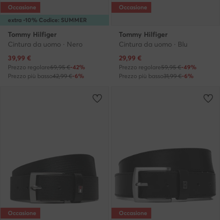
Occasione
Occasione
extra -10% Codice: SUMMER
Tommy Hilfiger
Tommy Hilfiger
Cintura da uomo · Nero
Cintura da uomo · Blu
Prezzo attuale
Prezzo attuale
39,99
€
29,99
€
Prezzo regolare
69,95 €
-42%
Prezzo regolare
59,95 €
-49%
Prezzo più basso
42,99 €
-6%
Prezzo più basso
31,99 €
-6%
Occasione
Occasione