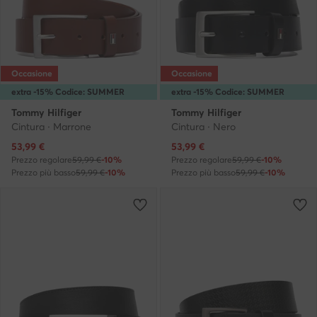
Occasione
Occasione
extra -15% Codice: SUMMER
extra -15% Codice: SUMMER
Tommy Hilfiger
Tommy Hilfiger
Cintura · Marrone
Cintura · Nero
Prezzo attuale
Prezzo attuale
53,99
€
53,99
€
Prezzo regolare
59,99 €
-10%
Prezzo regolare
59,99 €
-10%
Prezzo più basso
59,99 €
-10%
Prezzo più basso
59,99 €
-10%