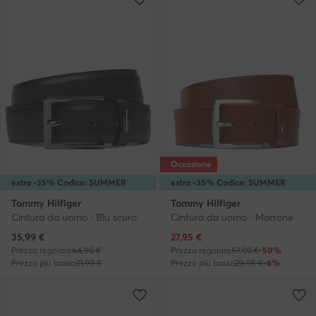
Occasione
extra -35% Codice: SUMMER
extra -35% Codice: SUMMER
Tommy Hilfiger
Tommy Hilfiger
Cintura da uomo · Blu scuro
Cintura da uomo · Marrone
Prezzo attuale
Prezzo attuale
35,99
€
27,95
€
Prezzo regolare
64,90 €
Prezzo regolare
57,00 €
-50%
Prezzo più basso
31,99 €
Prezzo più basso
29,95 €
-6%