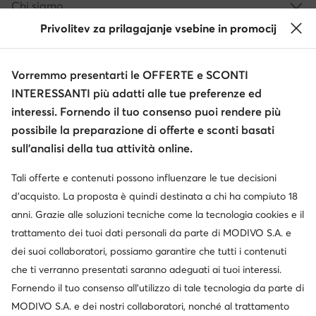
Chi siamo
Privolitev za prilagajanje vsebine in promocij
Informazioni
Vorremmo presentarti le OFFERTE e SCONTI
INTERESSANTI più adatti alle tue preferenze ed
interessi. Fornendo il tuo consenso puoi rendere più
possibile la preparazione di offerte e sconti basati
sull’analisi della tua attività online.
Tali offerte e contenuti possono influenzare le tue decisioni
Cambia paese: Italia (IT)
d’acquisto. La proposta è quindi destinata a chi ha compiuto 18
anni. Grazie alle soluzioni tecniche come la tecnologia cookies e il
trattamento dei tuoi dati personali da parte di MODIVO S.A. e
© escarpe.it 2026
dei suoi collaboratori, possiamo garantire che tutti i contenuti
Termini e condizioni
Modifica impostazioni
che ti verranno presentati saranno adeguati ai tuoi interessi.
Informativa sulla privacy
Protezione dei dati
Fornendo il tuo consenso all’utilizzo di tale tecnologia da parte di
MODIVO S.A. e dei nostri collaboratori, nonché al trattamento