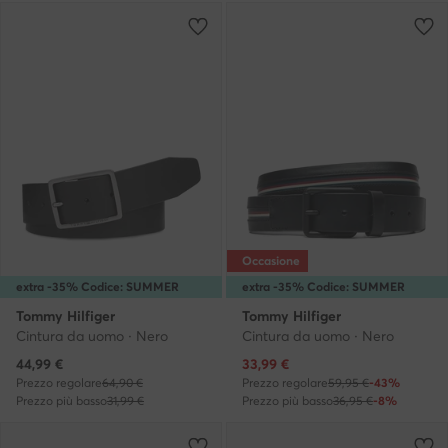
Occasione
extra -35% Codice: SUMMER
extra -35% Codice: SUMMER
Tommy Hilfiger
Tommy Hilfiger
Cintura da uomo · Nero
Cintura da uomo · Nero
Prezzo attuale
Prezzo attuale
44,99
€
33,99
€
Prezzo regolare
64,90 €
Prezzo regolare
59,95 €
-43%
Prezzo più basso
31,99 €
Prezzo più basso
36,95 €
-8%