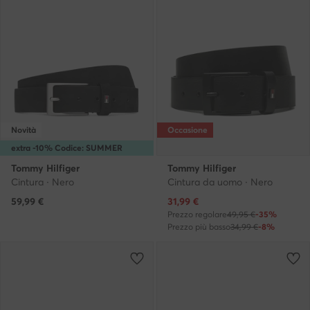
Novità
Occasione
extra -10% Codice: SUMMER
Tommy Hilfiger
Tommy Hilfiger
Cintura · Nero
Cintura da uomo · Nero
Prezzo attuale
59,99
€
31,99
€
Prezzo regolare
49,95 €
-35%
Prezzo più basso
34,99 €
-8%