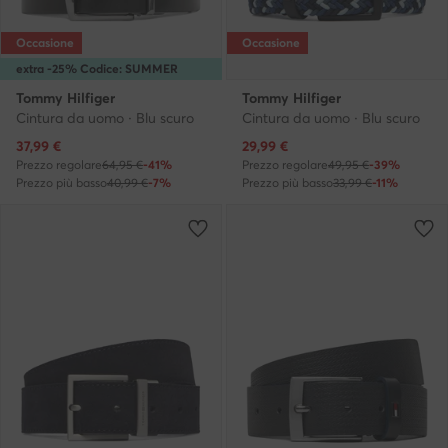
Occasione
Occasione
extra -25% Codice: SUMMER
Tommy Hilfiger
Tommy Hilfiger
Cintura da uomo · Blu scuro
Cintura da uomo · Blu scuro
Prezzo attuale
Prezzo attuale
37,99
€
29,99
€
Prezzo regolare
64,95 €
-41%
Prezzo regolare
49,95 €
-39%
Prezzo più basso
40,99 €
-7%
Prezzo più basso
33,99 €
-11%