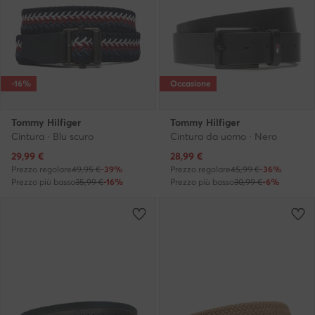
-16%
Occasione
Tommy Hilfiger
Tommy Hilfiger
Cintura · Blu scuro
Cintura da uomo · Nero
Prezzo attuale
Prezzo attuale
29,99
€
28,99
€
Prezzo regolare
49,95 €
-39%
Prezzo regolare
45,99 €
-36%
Prezzo più basso
35,99 €
-16%
Prezzo più basso
30,99 €
-6%