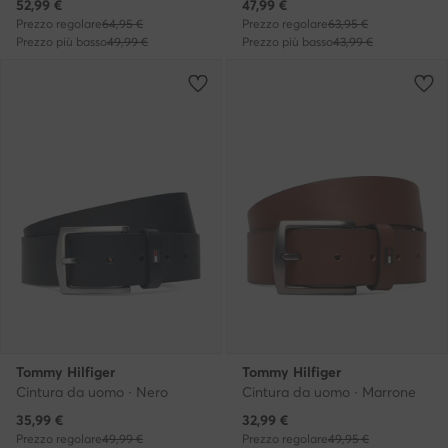
Prezzo attuale
Prezzo attuale
52,99
€
47,99
€
Prezzo regolare
64,95 €
Prezzo regolare
63,95 €
Prezzo più basso
49,99 €
Prezzo più basso
43,99 €
Tommy Hilfiger
Tommy Hilfiger
Cintura da uomo · Nero
Cintura da uomo · Marrone
Prezzo attuale
Prezzo attuale
35,99
€
32,99
€
Prezzo regolare
49,99 €
Prezzo regolare
49,95 €