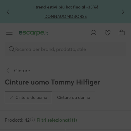
VAI AL CONTENUTO PRINCIPALE
VAI ALLA RICERCA
I trend estivi più hot fino al -35%!
DONNA
UOMO
BORSE
Ricerca per brand, prodotto, stile
Cinture
Cinture uomo Tommy Hilfiger
Cinture da uomo
Cinture da donna
Prodotti: 42
·
Filtri selezionati (1)