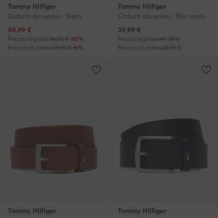
Tommy Hilfiger
Tommy Hilfiger
Cintura da uomo · Nero
Cintura da uomo · Blu scuro
Prezzo attuale
Prezzo attuale
40,99
€
39,99
€
Prezzo regolare
74,95 €
-45%
Prezzo regolare
49,95 €
Prezzo più basso
43,99 €
-6%
Prezzo più basso
33,99 €
Tommy Hilfiger
Tommy Hilfiger