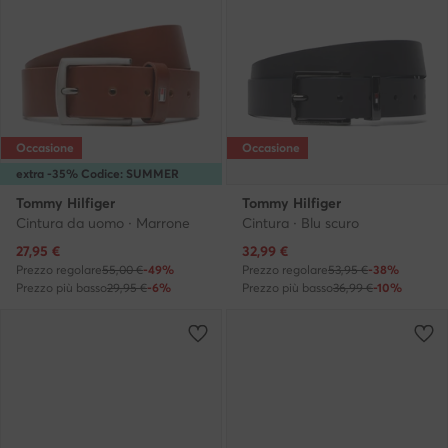
Occasione
Occasione
extra -35% Codice: SUMMER
Tommy Hilfiger
Tommy Hilfiger
Cintura da uomo · Marrone
Cintura · Blu scuro
Prezzo attuale
Prezzo attuale
27,95
€
32,99
€
Prezzo regolare
55,00 €
-49%
Prezzo regolare
53,95 €
-38%
Prezzo più basso
29,95 €
-6%
Prezzo più basso
36,99 €
-10%