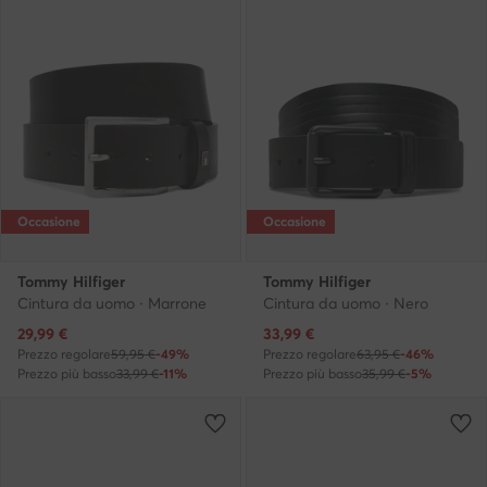
Occasione
Occasione
Tommy Hilfiger
Tommy Hilfiger
Cintura da uomo · Marrone
Cintura da uomo · Nero
Prezzo attuale
Prezzo attuale
29,99
€
33,99
€
Prezzo regolare
59,95 €
-49%
Prezzo regolare
63,95 €
-46%
Prezzo più basso
33,99 €
-11%
Prezzo più basso
35,99 €
-5%