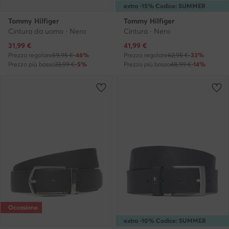
extra -15% Codice: SUMMER
Tommy Hilfiger
Tommy Hilfiger
Cintura da uomo · Nero
Cintura · Nero
Prezzo attuale
Prezzo attuale
31,99
€
41,99
€
Prezzo regolare
59,95 €
-46%
Prezzo regolare
62,95 €
-33%
Prezzo più basso
33,99 €
-5%
Prezzo più basso
48,99 €
-14%
Occasione
extra -10% Codice: SUMMER