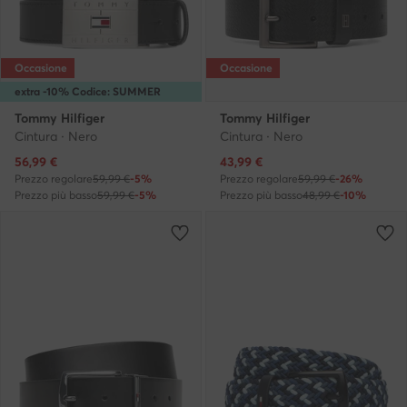
Occasione
Occasione
extra -10% Codice: SUMMER
Tommy Hilfiger
Tommy Hilfiger
Cintura · Nero
Cintura · Nero
Prezzo attuale
Prezzo attuale
56,99
€
43,99
€
Prezzo regolare
59,99 €
-5%
Prezzo regolare
59,99 €
-26%
Prezzo più basso
59,99 €
-5%
Prezzo più basso
48,99 €
-10%