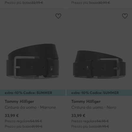
Prezzo più basso
33,99 €
Prezzo più basso
30,99 €
extra -10% Codice: SUMMER
extra -10% Codice: SUMMER
Tommy Hilfiger
Tommy Hilfiger
Cintura da uomo · Marrone
Cintura da uomo · Nero
Prezzo attuale
Prezzo attuale
33,99
€
33,99
€
Prezzo regolare
54,95 €
Prezzo regolare
54,95 €
Prezzo più basso
31,99 €
Prezzo più basso
31,99 €