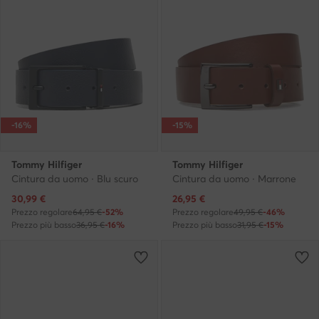
-16%
-15%
Tommy Hilfiger
Tommy Hilfiger
Cintura da uomo · Blu scuro
Cintura da uomo · Marrone
Prezzo attuale
Prezzo attuale
30,99
€
26,95
€
Prezzo regolare
64,95 €
-52%
Prezzo regolare
49,95 €
-46%
Prezzo più basso
36,95 €
-16%
Prezzo più basso
31,95 €
-15%