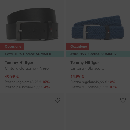
Occasione
Occasione
extra -10% Codice: SUMMER
extra -15% Codice: SUMMER
Tommy Hilfiger
Tommy Hilfiger
Cintura da uomo · Nero
Cintura · Blu scuro
Prezzo attuale
Prezzo attuale
40,99
€
44,99
€
Prezzo regolare
48,95 €
-16%
Prezzo regolare
49,99 €
-10%
Prezzo più basso
42,99 €
-4%
Prezzo più basso
49,99 €
-10%