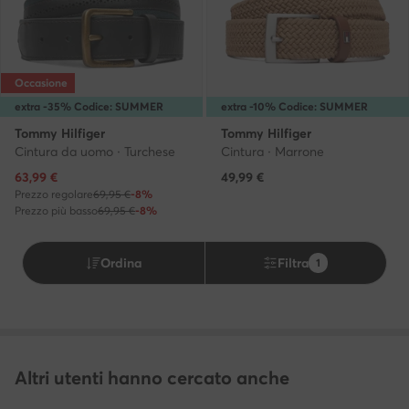
Occasione
extra -35% Codice: SUMMER
extra -10% Codice: SUMMER
Tommy Hilfiger
Tommy Hilfiger
Cintura da uomo · Turchese
Cintura · Marrone
Prezzo attuale
63,99
€
49,99
€
Prezzo regolare
69,95 €
-8%
Prezzo più basso
69,95 €
-8%
Ordina
Filtra
1
Altri utenti hanno cercato anche