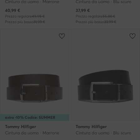
Cintura da uomo · Marrone
Cintura da uomo · Blu scuro
Prezzo attuale
Prezzo attuale
40,99
€
37,99
€
Prezzo regolare
49,95 €
Prezzo regolare
55,00 €
Prezzo più basso
31,99 €
Prezzo più basso
33,99 €
extra -10% Codice: SUMMER
Tommy Hilfiger
Tommy Hilfiger
Cintura da uomo · Marrone
Cintura da uomo · Blu scuro