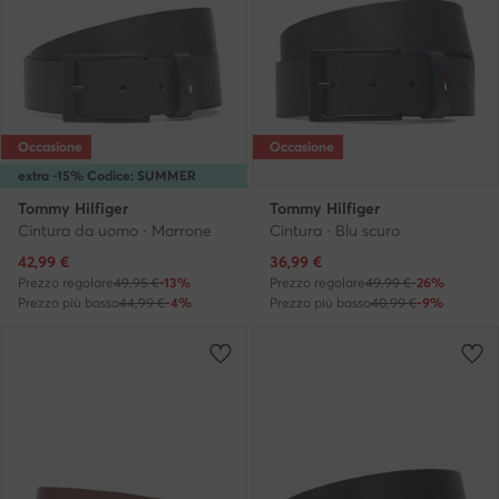
Occasione
Occasione
extra -15% Codice: SUMMER
Tommy Hilfiger
Tommy Hilfiger
Cintura da uomo · Marrone
Cintura · Blu scuro
Prezzo attuale
Prezzo attuale
42,99
€
36,99
€
Prezzo regolare
49,95 €
-13%
Prezzo regolare
49,99 €
-26%
Prezzo più basso
44,99 €
-4%
Prezzo più basso
40,99 €
-9%