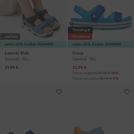
Trending
weCare
Occasione
extra -25% Codice: SUMMER
extra -35% Codice: SUMMER
Lasocki Kids
Crocs
Sandali · Blu
Sandali · Blu
Prezzo attuale
31,99
€
33,99
€
Prezzo regolare
39,95 €
-14%
Prezzo più basso
35,99 €
-5%