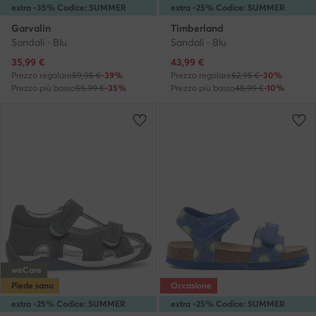
extra -35% Codice: SUMMER
extra -25% Codice: SUMMER
Garvalin
Timberland
Sandali · Blu
Sandali · Blu
Prezzo attuale
Prezzo attuale
35,99
€
43,99
€
Prezzo regolare
59,95 €
-39%
Prezzo regolare
62,95 €
-30%
Prezzo più basso
55,99 €
-35%
Prezzo più basso
48,99 €
-10%
weCare
Piede sano
Occasione
extra -25% Codice: SUMMER
extra -25% Codice: SUMMER