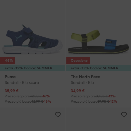
-16%
Occasione
extra -35% Codice: SUMMER
extra -35% Codice: SUMMER
Puma
The North Face
Sandali · Blu scuro
Sandali · Blu
Prezzo attuale
Prezzo attuale
35,99
€
34,99
€
Prezzo regolare
42,99 €
-16%
Prezzo regolare
39,95 €
-12%
Prezzo più basso
42,99 €
-16%
Prezzo più basso
39,95 €
-12%