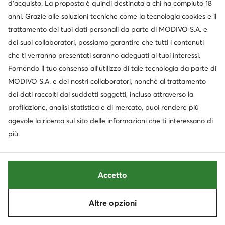
d’acquisto. La proposta è quindi destinata a chi ha compiuto 18
Prezzo regolare
58,95 €
-33%
Prezzo regolare
49,95 €
-21%
anni. Grazie alle soluzioni tecniche come la tecnologia cookies e il
Prezzo più basso
42,99 €
-9%
Prezzo più basso
41,99 €
-7%
trattamento dei tuoi dati personali da parte di MODIVO S.A. e
dei suoi collaboratori, possiamo garantire che tutti i contenuti
che ti verranno presentati saranno adeguati ai tuoi interessi.
Fornendo il tuo consenso all’utilizzo di tale tecnologia da parte di
MODIVO S.A. e dei nostri collaboratori, nonché al trattamento
dei dati raccolti dai suddetti soggetti, incluso attraverso la
profilazione, analisi statistica e di mercato, puoi rendere più
agevole la ricerca sul sito delle informazioni che ti interessano di
più.
Occasione
Occasione
extra -35% Codice: SUMMER
extra -35% Codice: SUMMER
Accetto
Primigi
Primigi
Sandali · Blu
Sandali · Blu
Altre opzioni
Ordina
Filtra
1
Prezzo attuale
Prezzo attuale
48,99
€
45,99
€
Prezzo regolare
54,95 €
-10%
Prezzo regolare
54,95 €
-16%