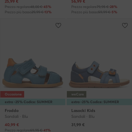
Prezzo attuale
Prezzo attuale
25,99
€
56,99
€
Prezzo regolare
48,00 €
-45%
Prezzo regolare
79,95 €
-28%
Prezzo più basso
29,99 €
-13%
Prezzo più basso
59,99 €
-5%
Occasione
weCare
extra -25% Codice: SUMMER
extra -25% Codice: SUMMER
Froddo
Lasocki Kids
Sandali · Blu
Sandali · Blu
Prezzo attuale
40,99
€
31,99
€
Prezzo regolare
69,95 €
-41%