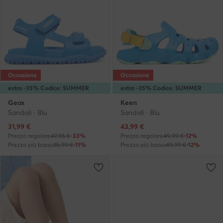
Occasione
Occasione
extra -35% Codice: SUMMER
extra -35% Codice: SUMMER
Geox
Keen
Sandali · Blu
Sandali · Blu
Prezzo attuale
Prezzo attuale
31,99
€
43,99
€
Prezzo regolare
47,95 €
-33%
Prezzo regolare
49,99 €
-12%
Prezzo più basso
35,99 €
-11%
Prezzo più basso
49,99 €
-12%