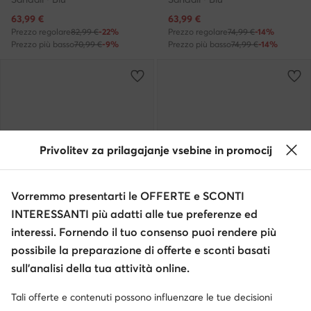
Prezzo attuale
Prezzo attuale
63,99
€
63,99
€
Prezzo regolare
82,99 €
-22%
Prezzo regolare
74,99 €
-14%
Prezzo più basso
70,99 €
-9%
Prezzo più basso
74,99 €
-14%
Privolitev za prilagajanje vsebine in promocij
Vorremmo presentarti le OFFERTE e SCONTI
INTERESSANTI più adatti alle tue preferenze ed
interessi. Fornendo il tuo consenso puoi rendere più
Occasione
Occasione
possibile la preparazione di offerte e sconti basati
extra -35% Codice: SUMMER
extra -35% Codice: SUMMER
sull’analisi della tua attività online.
Geox
Primigi
Sandali · Blu
Sandali · Blu
Tali offerte e contenuti possono influenzare le tue decisioni
Prezzo attuale
Prezzo attuale
38,99
€
38,99
€