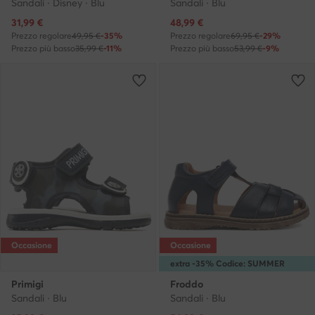
Sandali · Disney · Blu
Sandali · Blu
Prezzo attuale
Prezzo attuale
31,99
€
48,99
€
Prezzo regolare
49,95 €
-35%
Prezzo regolare
69,95 €
-29%
Prezzo più basso
35,99 €
-11%
Prezzo più basso
53,99 €
-9%
Occasione
Occasione
extra -35% Codice: SUMMER
Primigi
Froddo
Sandali · Blu
Sandali · Blu