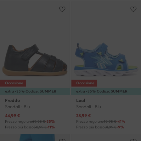
Occasione
Occasione
extra -35% Codice: SUMMER
extra -35% Codice: SUMMER
Froddo
Leaf
Sandali · Blu
Sandali · Blu
Prezzo attuale
Prezzo attuale
44,99
€
28,99
€
Prezzo regolare
69,95 €
-35%
Prezzo regolare
49,95 €
-41%
Prezzo più basso
50,99 €
-11%
Prezzo più basso
31,99 €
-9%