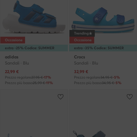
Trending
Occasione
Occasione
extra -25% Codice: SUMMER
extra -35% Codice: SUMMER
adidas
Crocs
Sandali · Blu
Sandali · Blu
Prezzo attuale
Prezzo attuale
22,99
€
32,99
€
Prezzo regolare
27,95 €
-17%
Prezzo regolare
34,95 €
-5%
Prezzo più basso
25,99 €
-11%
Prezzo più basso
34,95 €
-5%