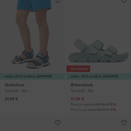
Occasione
extra -25% Codice: SUMMER
extra -35% Codice: SUMMER
Quiksilver
Birkenstock
Sandali · Blu
Sandali · Blu
Prezzo attuale
31,99
€
51,99
€
Prezzo regolare
59,95 €
-13%
Prezzo più basso
54,99 €
-5%