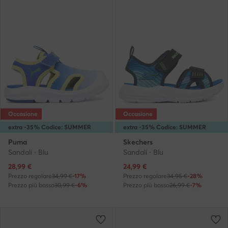
Occasione
Occasione
extra -35% Codice: SUMMER
extra -35% Codice: SUMMER
Puma
Skechers
Sandali · Blu
Sandali · Blu
Prezzo attuale
Prezzo attuale
28,99
€
24,99
€
Prezzo regolare
34,99 €
-17%
Prezzo regolare
34,95 €
-28%
Prezzo più basso
30,99 €
-6%
Prezzo più basso
26,99 €
-7%