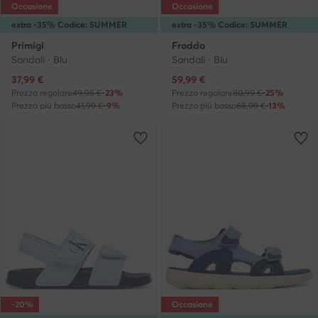
Occasione
Occasione
extra -35% Codice: SUMMER
extra -35% Codice: SUMMER
Primigi
Froddo
Sandali · Blu
Sandali · Blu
Prezzo attuale
Prezzo attuale
37,99
€
59,99
€
Prezzo regolare
49,95 €
-23%
Prezzo regolare
80,99 €
-25%
Prezzo più basso
41,99 €
-9%
Prezzo più basso
68,99 €
-13%
-20%
Occasione