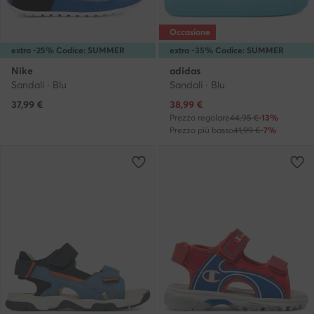
Occasione
extra -25% Codice: SUMMER
extra -35% Codice: SUMMER
Nike
adidas
Sandali · Blu
Sandali · Blu
Prezzo attuale
37,99
€
38,99
€
Prezzo regolare
44,95 €
-13%
Prezzo più basso
41,99 €
-7%