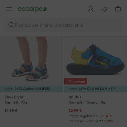
Sponsorizzato
Sponsorizzato
Ricerca per brand, prodotto, stile
Occasione
extra -25% Codice: SUMMER
extra -35% Codice: SUMMER
Quiksilver
adidas
Sandali · Blu
Sandali · Disney · Blu
Prezzo attuale
31,99
€
32,99
€
Prezzo regolare
39,95 €
-17%
Prezzo più basso
34,99 €
-5%