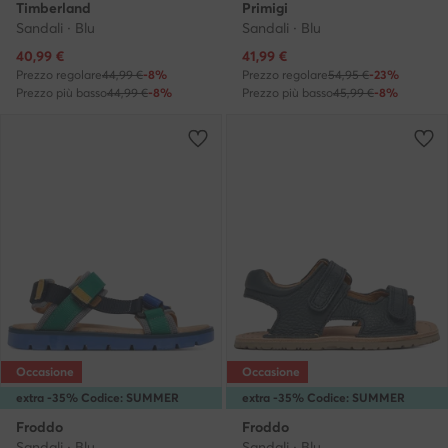
Timberland
Primigi
Sandali · Blu
Sandali · Blu
Prezzo attuale
Prezzo attuale
40,99
€
41,99
€
Prezzo regolare
44,99 €
-8%
Prezzo regolare
54,95 €
-23%
Prezzo più basso
44,99 €
-8%
Prezzo più basso
45,99 €
-8%
Occasione
Occasione
extra -35% Codice: SUMMER
extra -35% Codice: SUMMER
Froddo
Froddo
Sandali · Blu
Sandali · Blu