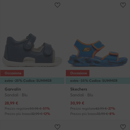
Occasione
Occasione
extra -25% Codice: SUMMER
extra -35% Codice: SUMMER
Garvalin
Skechers
Sandali · Blu
Sandali · Blu
Prezzo attuale
Prezzo attuale
28,99
€
30,99
€
Prezzo regolare
59,95 €
-51%
Prezzo regolare
42,99 €
-27%
Prezzo più basso
32,99 €
-12%
Prezzo più basso
33,99 €
-8%