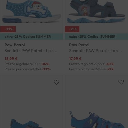
-33%
-21%
extra -25% Codice: SUMMER
extra -25% Codice: SUMMER
Paw Patrol
Paw Patrol
Sandali · PAW Patrol - La squadra dei cuccioli · Blu
Sandali · PAW Patrol - La squadra dei cuccioli · Blu
Prezzo attuale
Prezzo attuale
15,99
€
17,99
€
Prezzo regolare
24,99 €
-36%
Prezzo regolare
29,99 €
-40%
Prezzo più basso
23,95 €
-33%
Prezzo più basso
22,95 €
-21%