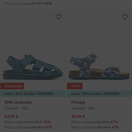
Prezzo più basso
45,99 €
-10%
Occasione
-47%
extra -35% Codice: SUMMER
extra -35% Codice: SUMMER
EMU Australia
Primigi
Sandali · Blu
Sandali · Blu
Prezzo attuale
Prezzo attuale
52,99
€
28,99
€
Prezzo regolare
69,00 €
-23%
Prezzo regolare
55,00 €
-47%
Prezzo più basso
58,99 €
-10%
Prezzo più basso
55,00 €
-47%