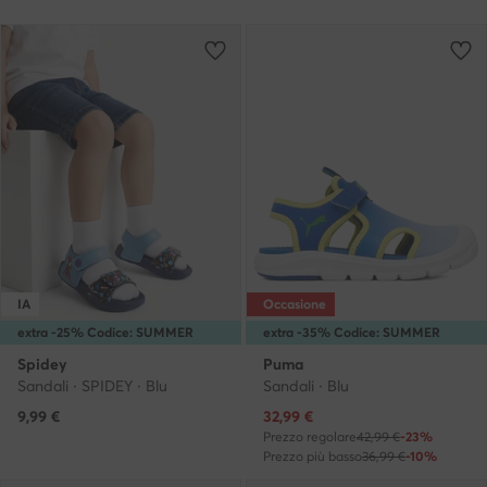
IA
Occasione
extra -25% Codice: SUMMER
extra -35% Codice: SUMMER
Spidey
Puma
Sandali · SPIDEY · Blu
Sandali · Blu
Prezzo attuale
9,99
€
32,99
€
Prezzo regolare
42,99 €
-23%
Prezzo più basso
36,99 €
-10%