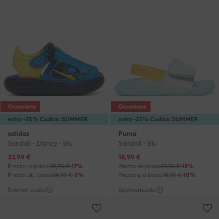
Occasione
Occasione
extra -35% Codice: SUMMER
extra -35% Codice: SUMMER
adidas
Puma
Sandali · Disney · Blu
Sandali · Blu
Prezzo attuale
Prezzo attuale
32,99
€
16,99
€
Prezzo regolare
39,95 €
-17%
Prezzo regolare
20,95 €
-18%
Prezzo più basso
34,99 €
-5%
Prezzo più basso
18,95 €
-10%
Sponsorizzato
Sponsorizzato