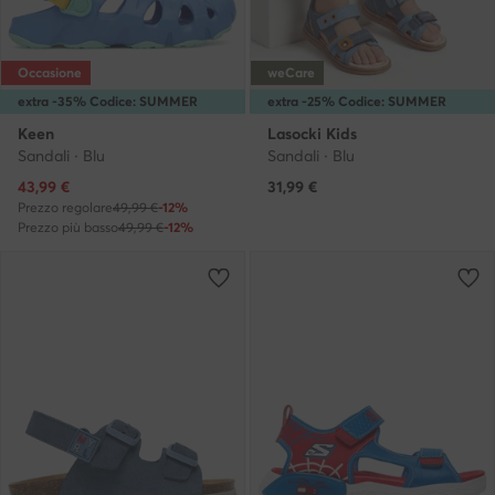
Occasione
weCare
extra -35% Codice: SUMMER
extra -25% Codice: SUMMER
Keen
Lasocki Kids
Sandali · Blu
Sandali · Blu
Prezzo attuale
43,99
€
31,99
€
Prezzo regolare
49,99 €
-12%
Prezzo più basso
49,99 €
-12%