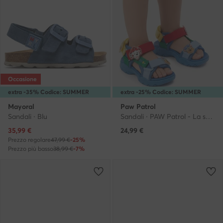
Occasione
extra -35% Codice: SUMMER
extra -25% Codice: SUMMER
Mayoral
Paw Patrol
Sandali · Blu
Sandali · PAW Patrol - La squadra dei cuccioli · Blu
Prezzo attuale
35,99
€
24,99
€
Prezzo regolare
47,99 €
-25%
Prezzo più basso
38,99 €
-7%