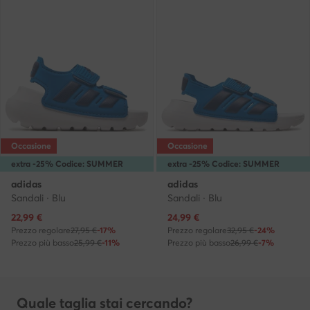
Occasione
Occasione
extra -25% Codice: SUMMER
extra -25% Codice: SUMMER
adidas
adidas
Sandali · Blu
Sandali · Blu
Prezzo attuale
Prezzo attuale
22,99
€
24,99
€
Prezzo regolare
27,95 €
-17%
Prezzo regolare
32,95 €
-24%
Prezzo più basso
25,99 €
-11%
Prezzo più basso
26,99 €
-7%
Quale taglia stai cercando?