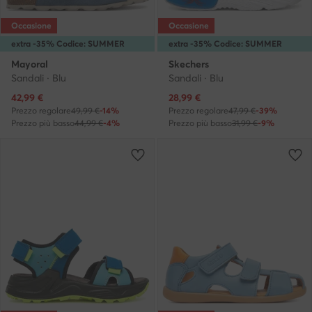
Occasione
Occasione
extra -35% Codice: SUMMER
extra -35% Codice: SUMMER
Mayoral
Skechers
Sandali · Blu
Sandali · Blu
Prezzo attuale
Prezzo attuale
42,99
€
28,99
€
Prezzo regolare
49,99 €
-14%
Prezzo regolare
47,99 €
-39%
Prezzo più basso
44,99 €
-4%
Prezzo più basso
31,99 €
-9%