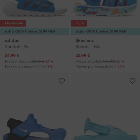
Occasione
-15%
extra -25% Codice: SUMMER
extra -35% Codice: SUMMER
adidas
Skechers
Sandali · Blu
Sandali · Blu
Prezzo attuale
Prezzo attuale
24,99
€
32,99
€
Prezzo regolare
32,95 €
-24%
Prezzo regolare
42,99 €
-23%
Prezzo più basso
26,99 €
-7%
Prezzo più basso
38,99 €
-15%