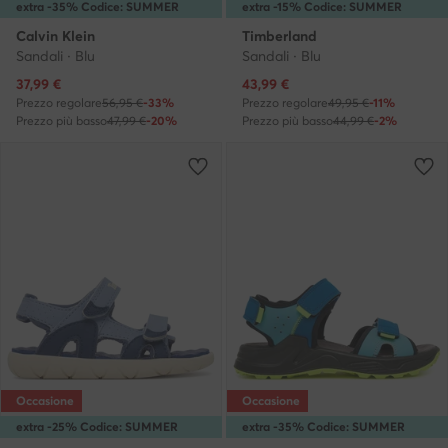
extra -35% Codice: SUMMER
extra -15% Codice: SUMMER
Calvin Klein
Timberland
Sandali · Blu
Sandali · Blu
Prezzo attuale
Prezzo attuale
37,99
€
43,99
€
Prezzo regolare
56,95 €
-33%
Prezzo regolare
49,95 €
-11%
Prezzo più basso
47,99 €
-20%
Prezzo più basso
44,99 €
-2%
Occasione
Occasione
extra -25% Codice: SUMMER
extra -35% Codice: SUMMER