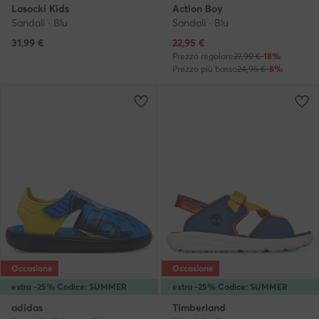
Lasocki Kids
Action Boy
Sandali · Blu
Sandali · Blu
Prezzo attuale
31,99
€
22,95
€
Prezzo regolare
27,99 €
-18%
Prezzo più basso
24,95 €
-8%
Occasione
Occasione
extra -25% Codice: SUMMER
extra -25% Codice: SUMMER
adidas
Timberland