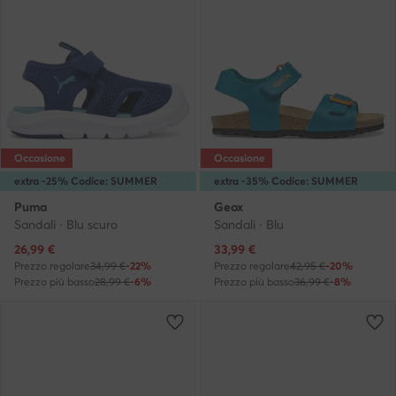
Occasione
Occasione
extra -25% Codice: SUMMER
extra -35% Codice: SUMMER
Puma
Geox
Sandali · Blu scuro
Sandali · Blu
Prezzo attuale
Prezzo attuale
26,99
€
33,99
€
Prezzo regolare
34,99 €
-22%
Prezzo regolare
42,95 €
-20%
Prezzo più basso
28,99 €
-6%
Prezzo più basso
36,99 €
-8%