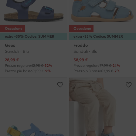
Occasione
Occasione
extra -35% Codice: SUMMER
extra -35% Codice: SUMMER
Geox
Froddo
Sandali · Blu
Sandali · Blu
Prezzo attuale
Prezzo attuale
28,99
€
58,99
€
Prezzo regolare
42,95 €
-32%
Prezzo regolare
77,99 €
-24%
Prezzo più basso
31,99 €
-9%
Prezzo più basso
63,99 €
-7%