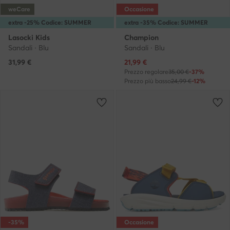
weCare
Occasione
extra -25% Codice: SUMMER
extra -35% Codice: SUMMER
Lasocki Kids
Champion
Sandali · Blu
Sandali · Blu
Prezzo attuale
31,99
€
21,99
€
Prezzo regolare
35,00 €
-37%
Prezzo più basso
24,99 €
-12%
-35%
Occasione