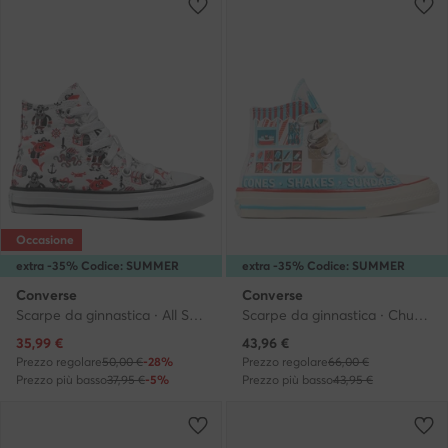
Occasione
extra -35% Codice: SUMMER
extra -35% Codice: SUMMER
Converse
Converse
Scarpe da ginnastica · All Star · Bianco
Scarpe da ginnastica · Chuck 70 · Multicolore
Prezzo attuale
Prezzo attuale
35,99
€
43,96
€
Prezzo regolare
50,00 €
-28%
Prezzo regolare
66,00 €
Prezzo più basso
37,95 €
-5%
Prezzo più basso
43,95 €