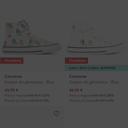
Occasione
Occasione
extra -25% Codice: SUMMER
Converse
Converse
Scarpe da ginnastica · Bluey · Bianco
Scarpe da ginnastica · Bluey · Bianco
Prezzo attuale
Prezzo attuale
43,99
€
46,95
€
Prezzo regolare
65,95 €
-33%
Prezzo regolare
65,95 €
-28%
Prezzo più basso
44,95 €
-2%
Prezzo più basso
49,95 €
-6%