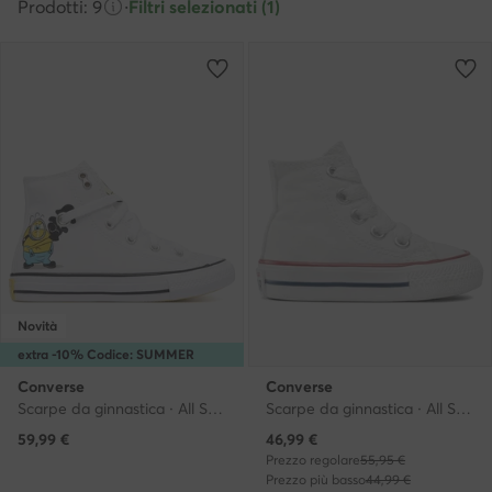
Prodotti: 9
·
Filtri selezionati (1)
Novità
extra -10% Codice: SUMMER
Converse
Converse
Scarpe da ginnastica · All Star · Bianco
Scarpe da ginnastica · All Star · Bianco
Prezzo attuale
59,99
€
46,99
€
Prezzo regolare
55,95 €
Prezzo più basso
44,99 €