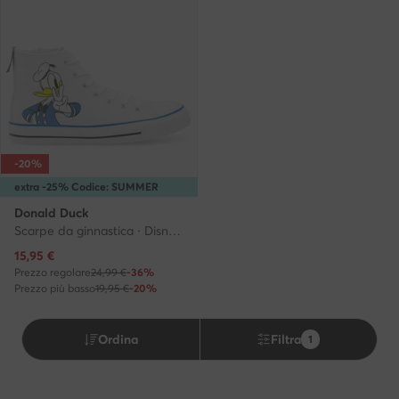
-20%
extra -25% Codice: SUMMER
Donald Duck
Scarpe da ginnastica · Disney · Bianco
Prezzo attuale
15,95
€
Prezzo regolare
24,99 €
-36%
Prezzo più basso
19,95 €
-20%
Ordina
Filtra
1