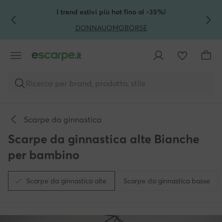
VAI AL CONTENUTO PRINCIPALE
VAI ALLA RICERCA
I trend estivi più hot fino al -35%!
DONNA
UOMO
BORSE
Ricerca per brand, prodotto, stile
Scarpe da ginnastica
Scarpe da ginnastica alte Bianche
per bambino
Scarpe da ginnastica alte
Scarpe da ginnastica basse