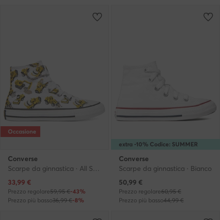
Occasione
extra -10% Codice: SUMMER
Converse
Converse
Scarpe da ginnastica · All Star · Bianco
Scarpe da ginnastica · Bianco
Prezzo attuale
Prezzo attuale
33,99
€
50,99
€
Prezzo regolare
59,95 €
-43%
Prezzo regolare
60,95 €
Prezzo più basso
36,99 €
-8%
Prezzo più basso
44,99 €