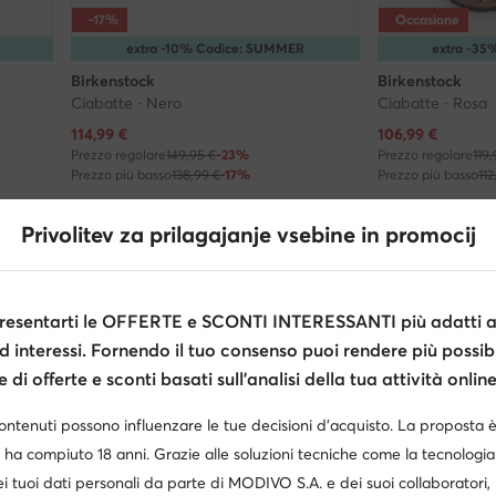
-17%
Occasione
extra -10% Codice: SUMMER
extra -3
Birkenstock
Birkenstock
Ciabatte · Nero
Ciabatte · Rosa
Prezzo attuale
Prezzo attuale
114,99
€
106,99
€
Prezzo regolare
149,95 €
-23%
Prezzo regolare
119
Prezzo più basso
138,99 €
-17%
Prezzo più basso
112
Privolitev za prilagajanje vsebine in promocij
i cercando?
isponibili nella taglia selezionata.
esentarti le OFFERTE e SCONTI INTERESSANTI più adatti al
d interessi. Fornendo il tuo consenso puoi rendere più possibi
40
41
Vedi di più
di offerte e sconti basati sull’analisi della tua attività online
contenuti possono influenzare le tue decisioni d’acquisto. La proposta 
 ha compiuto 18 anni. Grazie alle soluzioni tecniche come la tecnologia 
i tuoi dati personali da parte di MODIVO S.A. e dei suoi collaboratori