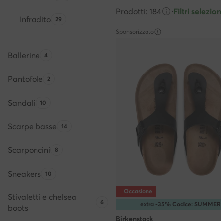
Prodotti: 184
·
Filtri selezion
Infradito
Quantità di prodotti:
29
Sponsorizzato
Ballerine
Quantità di prodotti:
4
Pantofole
Quantità di prodotti:
2
Sandali
Quantità di prodotti:
10
Scarpe basse
Quantità di prodotti:
14
Scarponcini
Quantità di prodotti:
8
Sneakers
Quantità di prodotti:
10
Occasione
Stivaletti e chelsea
Quantità di prodotti:
6
extra -35% Codice: SUMMER
boots
Birkenstock