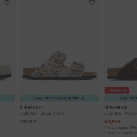
Occasione
extra -10% Codice: SUMMER
extra -1
Birkenstock
Birkenstock
Ciabatte · Beige chiaro
Ciabatte · Marr
Prezzo attuale
139,99
€
165,99
€
Prezzo regolare
194
Prezzo più basso
19