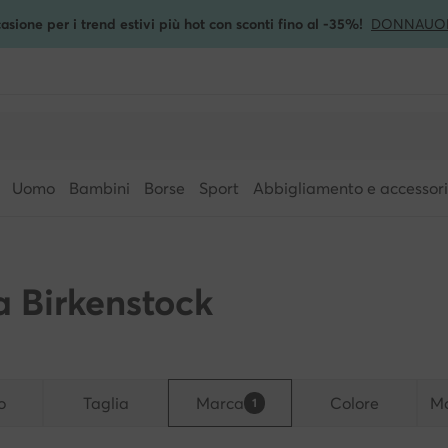
asione per i trend estivi più hot con sconti fino al -35%!
DONNA
UO
Uomo
Bambini
Borse
Sport
Abbigliamento e accessori
a Birkenstock
o
Taglia
Marca
Colore
Ma
1