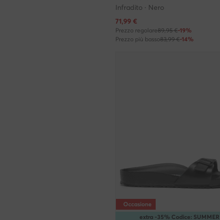
Infradito · Nero
Prezzo attuale
71,99
€
Prezzo regolare
89,95 €
-19%
Prezzo più basso
83,99 €
-14%
Occasione
extra -35% Codice: SUMMER