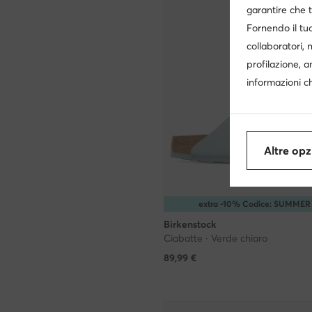
garantire che t
Fornendo il tuo
collaboratori, 
profilazione, a
informazioni ch
Altre opz
extra -10% Codice: SUMMER
Birkenstock
Ciabatte · Verde chiaro
89,99
€