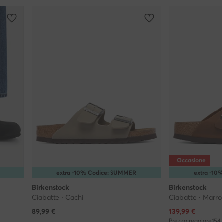
Occasione
extra -10% Codice: SUMMER
extra -1
Birkenstock
Birkenstock
Ciabatte · Cachi
Ciabatte · Marr
Prezzo attuale
89,99
€
139,99
€
Prezzo regolare
154