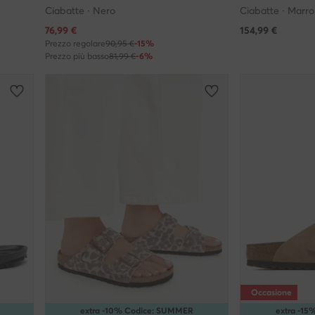
Ciabatte · Nero
Ciabatte · Marr
Prezzo attuale
76,99
€
154,99
€
Prezzo regolare
90,95 €
-15%
Prezzo più basso
81,99 €
-6%
Occasione
extra -10% Codice: SUMMER
extra -1