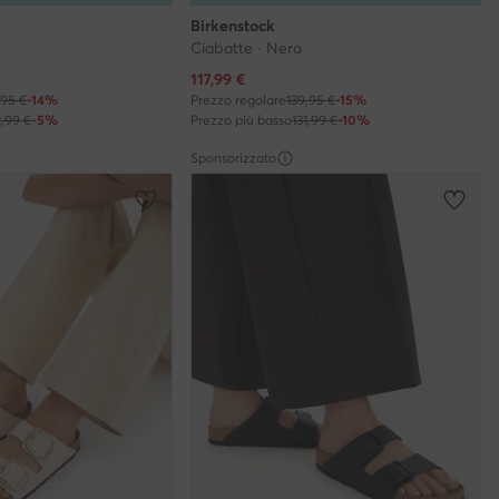
Birkenstock
Ciabatte · Nero
Prezzo attuale
117,99
€
,95 €
-14%
Prezzo regolare
139,95 €
-15%
2,99 €
-5%
Prezzo più basso
131,99 €
-10%
Sponsorizzato