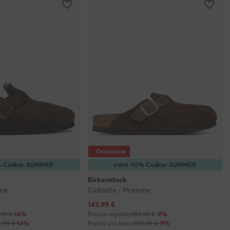
Occasione
5% Codice: SUMMER
extra -10% Codice: SUMMER
Birkenstock
one
Ciabatte · Marrone
Prezzo attuale
143,99
€
,99 €
-14%
Prezzo regolare
159,95 €
-9%
4,99 €
-14%
Prezzo più basso
159,95 €
-9%