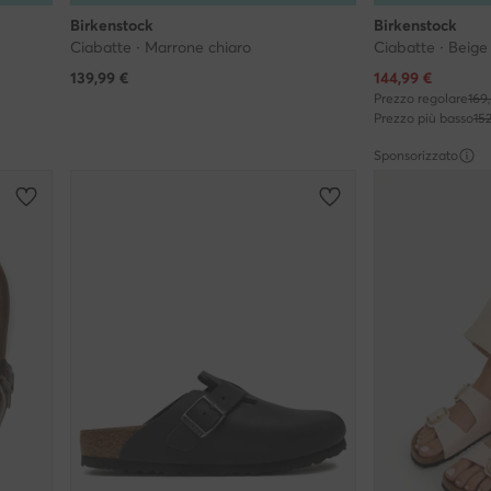
Birkenstock
Birkenstock
Ciabatte · Marrone chiaro
Ciabatte · Beige
Prezzo attuale
139,99
€
144,99
€
Prezzo regolare
169
Prezzo più basso
15
Sponsorizzato