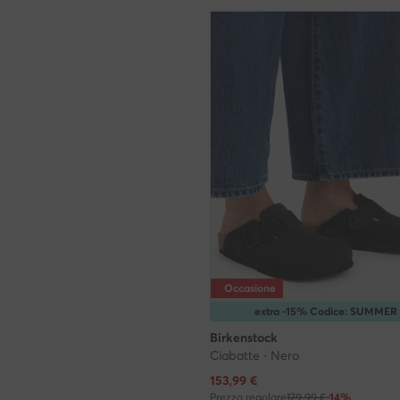
Occasione
extra -15% Codice: SUMMER
Birkenstock
Ciabatte · Nero
Prezzo attuale
153,99
€
Prezzo regolare
179,99 €
-14%