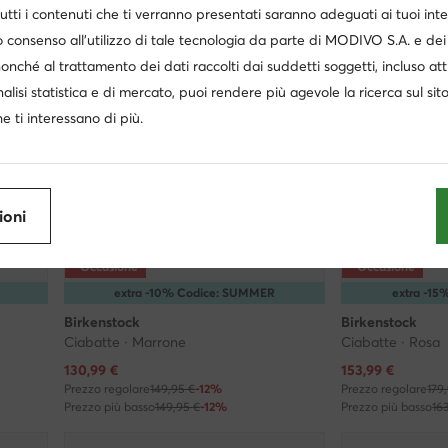
utti i contenuti che ti verranno presentati saranno adeguati ai tuoi inte
 consenso all’utilizzo di tale tecnologia da parte di MODIVO S.A. e dei 
nonché al trattamento dei dati raccolti dai suddetti soggetti, incluso at
nalisi statistica e di mercato, puoi rendere più agevole la ricerca sul sit
e ti interessano di più.
ioni
Occasione
Occasione
extra -10% Codice: SUMMER
extra -1
Birkenstock
Birkenstock
Ciabatte · Marrone
Ciabatte · Rosa
Prezzo attuale
Prezzo attuale
130,99
€
153,99
€
Prezzo regolare
149,95 €
-12%
Prezzo regolare
179
Prezzo più basso
149,95 €
-12%
Prezzo più basso
16