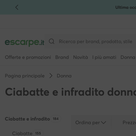
Ultima occ
VAI AL CONTENUTO PRINCIPALE
VAI ALLA RICERCA
Offerte e promozioni
Brand
Novità
I più amati
Donna
Pagina principale
Donna
Ciabatte e infradito donn
Ciabatte e infradito
Quantità di prodotti:
184
Ordina per
Prezz
Ciabatte
Quantità di prodotti:
155