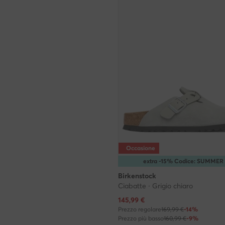
Occasione
extra -15% Codice: SUMMER
Birkenstock
Ciabatte · Grigio chiaro
Prezzo attuale
145,99
€
Prezzo regolare
169,99 €
-14%
Prezzo più basso
160,99 €
-9%