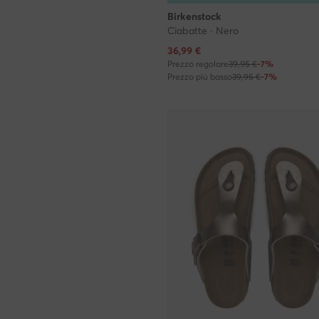
Birkenstock
Ciabatte · Nero
Prezzo attuale
36,99
€
Prezzo regolare
39,95 €
-7%
Prezzo più basso
39,95 €
-7%