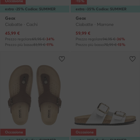
Occasione
-15%
extra -25% Codice: SUMMER
extra -35% Codice: SUMMER
Geox
Geox
Ciabatte · Cachi
Ciabatte · Marrone
Prezzo attuale
Prezzo attuale
45,99
€
59,99
€
Prezzo regolare
69,95 €
-34%
Prezzo regolare
94,95 €
-36%
Prezzo più basso
51,99 €
-11%
Prezzo più basso
70,99 €
-15%
Occasione
Occasione