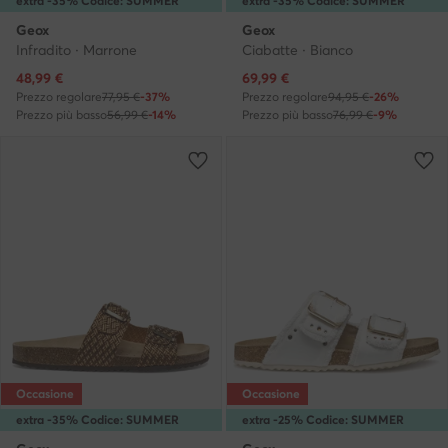
extra -35% Codice: SUMMER
extra -35% Codice: SUMMER
Geox
Geox
Infradito · Marrone
Ciabatte · Bianco
Prezzo attuale
Prezzo attuale
48,99
€
69,99
€
Prezzo regolare
77,95 €
-37%
Prezzo regolare
94,95 €
-26%
Prezzo più basso
56,99 €
-14%
Prezzo più basso
76,99 €
-9%
Occasione
Occasione
extra -35% Codice: SUMMER
extra -25% Codice: SUMMER