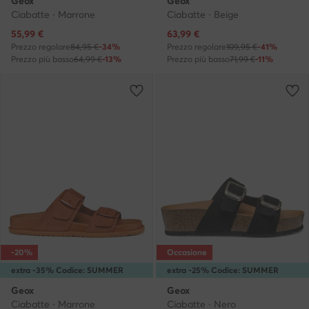
Geox
Geox
Ciabatte · Marrone
Ciabatte · Beige
Prezzo attuale
Prezzo attuale
55,99
€
63,99
€
Prezzo regolare
84,95 €
-34%
Prezzo regolare
109,95 €
-41%
Prezzo più basso
64,99 €
-13%
Prezzo più basso
71,99 €
-11%
-20%
Occasione
extra -35% Codice: SUMMER
extra -25% Codice: SUMMER
Geox
Geox
Ciabatte · Marrone
Ciabatte · Nero