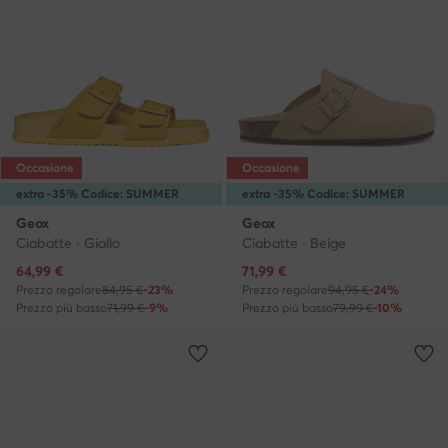
Occasione
Occasione
extra -35% Codice: SUMMER
extra -35% Codice: SUMMER
Geox
Geox
Ciabatte · Giallo
Ciabatte · Beige
Prezzo attuale
Prezzo attuale
64,99
€
71,99
€
Prezzo regolare
84,95 €
-23%
Prezzo regolare
94,95 €
-24%
Prezzo più basso
71,99 €
-9%
Prezzo più basso
79,99 €
-10%