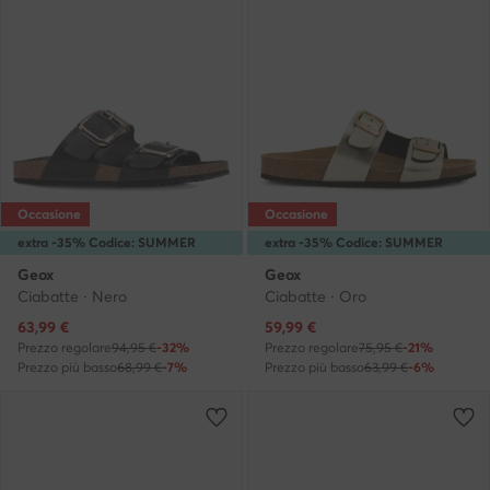
Occasione
Occasione
extra -35% Codice: SUMMER
extra -35% Codice: SUMMER
Geox
Geox
Ciabatte · Nero
Ciabatte · Oro
Prezzo attuale
Prezzo attuale
63,99
€
59,99
€
Prezzo regolare
94,95 €
-32%
Prezzo regolare
75,95 €
-21%
Prezzo più basso
68,99 €
-7%
Prezzo più basso
63,99 €
-6%