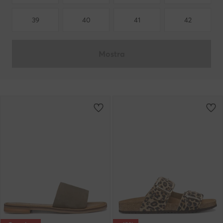
39
40
41
42
Mostra