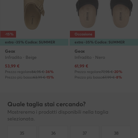
-15%
Occasione
extra -35% Codice: SUMMER
extra -35% Codice: SUMMER
Geox
Geox
Infradito · Beige
Infradito · Nero
Prezzo attuale
Prezzo attuale
53,99
€
61,99
€
Prezzo regolare
84,95 €
-36%
Prezzo regolare
77,95 €
-20%
Prezzo più basso
63,99 €
-15%
Prezzo più basso
67,99 €
-8%
Quale taglia stai cercando?
Mostreremo i prodotti disponibili nella taglia
selezionata.
35
36
37
38