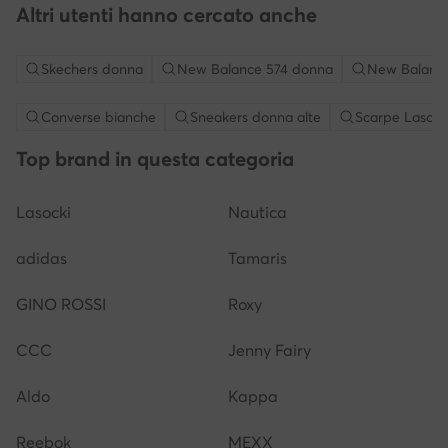
Altri utenti hanno cercato anche
Skechers donna
New Balance 574 donna
New Balanc
Converse bianche
Sneakers donna alte
Scarpe Lasock
Top brand in questa categoria
Lasocki
Nautica
adidas
Tamaris
GINO ROSSI
Roxy
CCC
Jenny Fairy
Aldo
Kappa
Reebok
MEXX