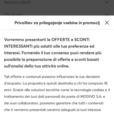
Servizio clienti
Chi siamo
Privolitev za prilagajanje vsebine in promocij
Informazioni
Vorremmo presentarti le OFFERTE e SCONTI
INTERESSANTI più adatti alle tue preferenze ed
interessi. Fornendo il tuo consenso puoi rendere più
possibile la preparazione di offerte e sconti basati
sull’analisi della tua attività online.
Tali offerte e contenuti possono influenzare le tue decisioni
Cambia paese: Italia (IT)
d’acquisto. La proposta è quindi destinata a chi ha compiuto 18
anni. Grazie alle soluzioni tecniche come la tecnologia cookies e il
trattamento dei tuoi dati personali da parte di MODIVO S.A. e
© escarpe.it 2026
dei suoi collaboratori, possiamo garantire che tutti i contenuti
Termini e condizioni
Modifica impostazioni
che ti verranno presentati saranno adeguati ai tuoi interessi.
Informativa sulla privacy
Protezione dei dati