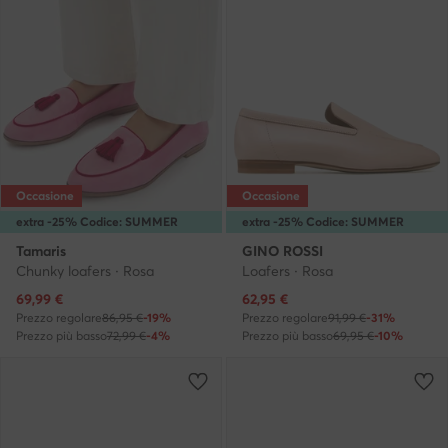
Occasione
Occasione
extra -25% Codice: SUMMER
extra -25% Codice: SUMMER
Tamaris
GINO ROSSI
Chunky loafers · Rosa
Loafers · Rosa
Prezzo attuale
Prezzo attuale
69,99
€
62,95
€
Prezzo regolare
86,95 €
-19%
Prezzo regolare
91,99 €
-31%
Prezzo più basso
72,99 €
-4%
Prezzo più basso
69,95 €
-10%