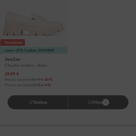
Occasione
extra -25% Codice: SUMMER
DeeZee
Chunky loafers · Rosa
Prezzo attuale
29,99
€
Prezzo regolare
42,99 €
-30%
Prezzo più basso
31,95 €
-6%
Ordina
Filtra
1