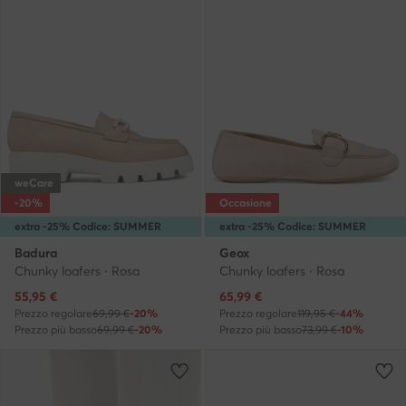
weCare
-20%
Occasione
extra -25% Codice: SUMMER
extra -25% Codice: SUMMER
Badura
Geox
Chunky loafers · Rosa
Chunky loafers · Rosa
Prezzo attuale
Prezzo attuale
55,95
€
65,99
€
Prezzo regolare
69,99 €
-20%
Prezzo regolare
119,95 €
-44%
Prezzo più basso
69,99 €
-20%
Prezzo più basso
73,99 €
-10%