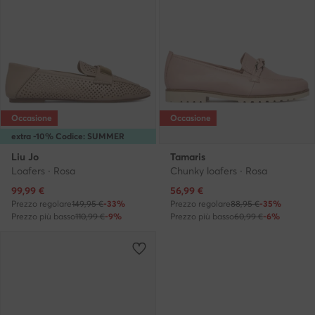
Occasione
Occasione
extra -10% Codice: SUMMER
Liu Jo
Tamaris
Loafers · Rosa
Chunky loafers · Rosa
Prezzo attuale
Prezzo attuale
99,99
€
56,99
€
Prezzo regolare
149,95 €
-33%
Prezzo regolare
88,95 €
-35%
Prezzo più basso
110,99 €
-9%
Prezzo più basso
60,99 €
-6%