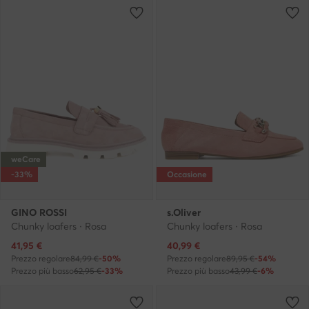
weCare
-33%
Occasione
GINO ROSSI
s.Oliver
Chunky loafers · Rosa
Chunky loafers · Rosa
Prezzo attuale
Prezzo attuale
41,95
€
40,99
€
Prezzo regolare
84,99 €
-50%
Prezzo regolare
89,95 €
-54%
Prezzo più basso
62,95 €
-33%
Prezzo più basso
43,99 €
-6%