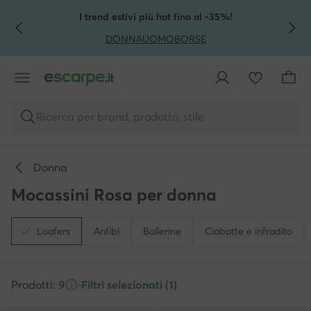
VAI AL CONTENUTO PRINCIPALE
VAI ALLA RICERCA
I trend estivi più hot fino al -35%!
DONNA
UOMO
BORSE
Ricerca per brand, prodotto, stile
Donna
Mocassini Rosa per donna
Loafers
Anfibi
Ballerine
Ciabatte e infradito
Prodotti: 9
·
Filtri selezionati (1)