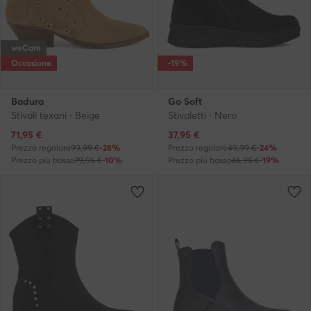
weCare
Occasione
-19%
Badura
Go Soft
Stivali texani · Beige
Stivaletti · Nero
Prezzo attuale
Prezzo attuale
71,95
€
37,95
€
Prezzo regolare
99,99 €
-28%
Prezzo regolare
49,99 €
-24%
Prezzo più basso
79,95 €
-10%
Prezzo più basso
46,95 €
-19%