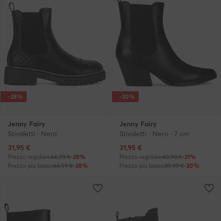
-28%
-20%
Jenny Fairy
Jenny Fairy
Stivaletti · Nero
Stivaletti · Nero · 7 cm
Prezzo attuale
Prezzo attuale
31,95
€
31,95
€
Prezzo regolare
44,99 €
-28%
Prezzo regolare
40,90 €
-21%
Prezzo più basso
44,99 €
-28%
Prezzo più basso
39,99 €
-20%