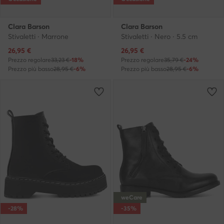
Clara Barson
Clara Barson
Stivaletti · Marrone
Stivaletti · Nero · 5.5 cm
Prezzo attuale
Prezzo attuale
26,95
€
26,95
€
Prezzo regolare
33,23 €
-18%
Prezzo regolare
35,79 €
-24%
Prezzo più basso
28,95 €
-6%
Prezzo più basso
28,95 €
-6%
weCare
-28%
-35%