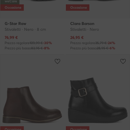
weCare
Occasione
Occasione
G-Star Raw
Clara Barson
Stivaletti · Nero · 8 cm
Stivaletti · Nero
Prezzo attuale
Prezzo attuale
76,99
€
26,95
€
Prezzo regolare
109,99 €
-30%
Prezzo regolare
35,79 €
-24%
Prezzo più basso
83,95 €
-8%
Prezzo più basso
28,95 €
-6%
Occasione
Occasione