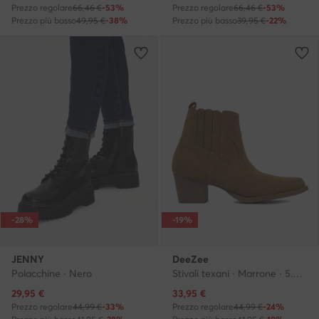
Prezzo regolare
66,46 €
-53%
Prezzo regolare
66,46 €
-53%
Prezzo più basso
49,95 €
-38%
Prezzo più basso
39,95 €
-22%
-28%
-19%
JENNY
DeeZee
Polacchine · Nero
Stivali texani · Marrone · 5.5 cm
Prezzo attuale
Prezzo attuale
29,95
€
33,95
€
Prezzo regolare
44,99 €
-33%
Prezzo regolare
44,99 €
-24%