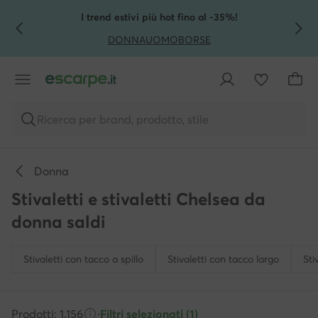
VAI AL CONTENUTO PRINCIPALE
VAI ALLA RICERCA
I trend estivi più hot fino al -35%!
DONNA
UOMO
BORSE
Ricerca per brand, prodotto, stile
Donna
Stivaletti e stivaletti Chelsea da
donna saldi
Stivaletti con tacco a spillo
Stivaletti con tacco largo
Sti
Prodotti: 1.156
·
Filtri selezionati (1)