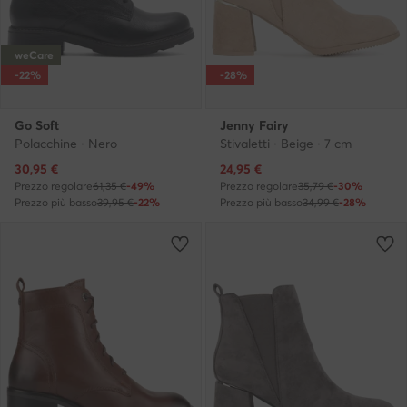
weCare
-22%
-28%
Go Soft
Jenny Fairy
Polacchine · Nero
Stivaletti · Beige · 7 cm
Prezzo attuale
Prezzo attuale
30,95
€
24,95
€
Prezzo regolare
61,35 €
-49%
Prezzo regolare
35,79 €
-30%
Prezzo più basso
39,95 €
-22%
Prezzo più basso
34,99 €
-28%