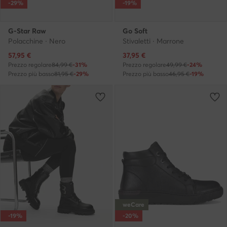
-29%
-19%
G-Star Raw
Go Soft
Polacchine · Nero
Stivaletti · Marrone
Prezzo attuale
Prezzo attuale
57,95
€
37,95
€
Prezzo regolare
84,99 €
-31%
Prezzo regolare
49,99 €
-24%
Prezzo più basso
81,95 €
-29%
Prezzo più basso
46,95 €
-19%
weCare
-19%
-20%