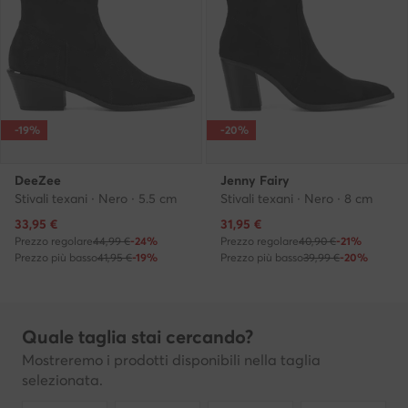
-19%
-20%
DeeZee
Jenny Fairy
Stivali texani · Nero · 5.5 cm
Stivali texani · Nero · 8 cm
Prezzo attuale
Prezzo attuale
33,95
€
31,95
€
Prezzo regolare
44,99 €
-24%
Prezzo regolare
40,90 €
-21%
Prezzo più basso
41,95 €
-19%
Prezzo più basso
39,99 €
-20%
Quale taglia stai cercando?
Mostreremo i prodotti disponibili nella taglia
selezionata.