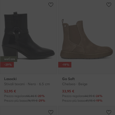
weCare
-29%
-19%
Lasocki
Go Soft
Stivali texani · Nero · 6.5 cm
Chelsea · Beige
Prezzo attuale
Prezzo attuale
52,95
€
33,95
€
Prezzo regolare
66,46 €
-20%
Prezzo regolare
44,99 €
-24%
Prezzo più basso
74,99 €
-29%
Prezzo più basso
41,95 €
-19%