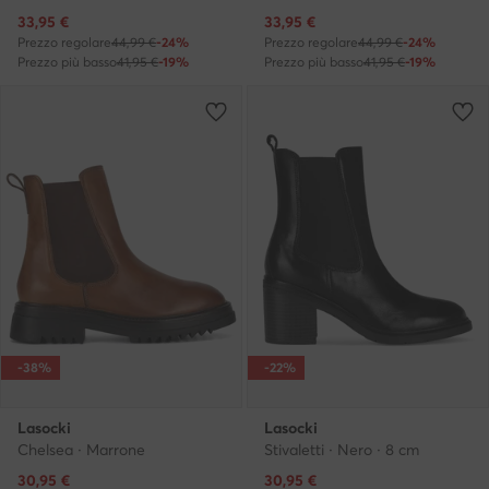
Prezzo attuale
Prezzo attuale
33,95
€
33,95
€
Prezzo regolare
44,99 €
-24%
Prezzo regolare
44,99 €
-24%
Prezzo più basso
41,95 €
-19%
Prezzo più basso
41,95 €
-19%
-38%
-22%
Lasocki
Lasocki
Chelsea · Marrone
Stivaletti · Nero · 8 cm
Prezzo attuale
Prezzo attuale
30,95
€
30,95
€