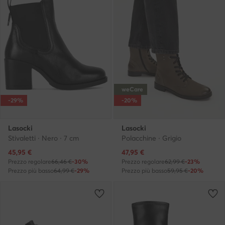
weCare
-29%
-20%
Lasocki
Lasocki
Stivaletti · Nero · 7 cm
Polacchine · Grigio
Prezzo attuale
Prezzo attuale
45,95
€
47,95
€
Prezzo regolare
66,46 €
-30%
Prezzo regolare
62,99 €
-23%
Prezzo più basso
64,99 €
-29%
Prezzo più basso
59,95 €
-20%