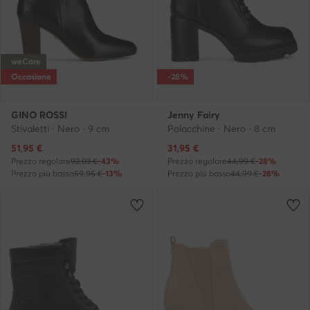
weCare
Occasione
-28%
GINO ROSSI
Jenny Fairy
Stivaletti · Nero · 9 cm
Polacchine · Nero · 8 cm
Prezzo attuale
Prezzo attuale
51,95
€
31,95
€
Prezzo regolare
92,03 €
-43%
Prezzo regolare
44,99 €
-28%
Prezzo più basso
59,95 €
-13%
Prezzo più basso
44,99 €
-28%