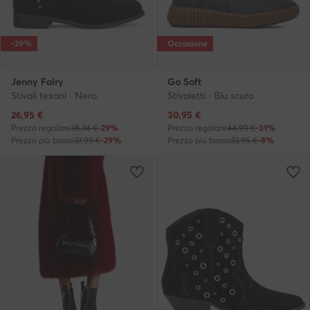
-29%
Occasione
Jenny Fairy
Go Soft
Stivali texani · Nero
Stivaletti · Blu scuro
Prezzo attuale
Prezzo attuale
26,95
€
30,95
€
Prezzo regolare
38,34 €
-29%
Prezzo regolare
44,99 €
-31%
Prezzo più basso
37,99 €
-29%
Prezzo più basso
33,95 €
-8%