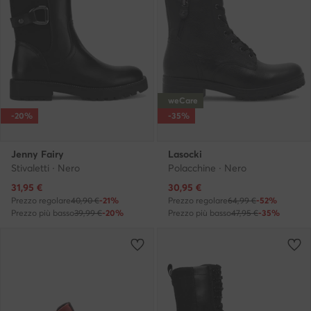
weCare
-20%
-35%
Jenny Fairy
Lasocki
Stivaletti · Nero
Polacchine · Nero
Prezzo attuale
Prezzo attuale
31,95
€
30,95
€
Prezzo regolare
40,90 €
-21%
Prezzo regolare
64,99 €
-52%
Prezzo più basso
39,99 €
-20%
Prezzo più basso
47,95 €
-35%