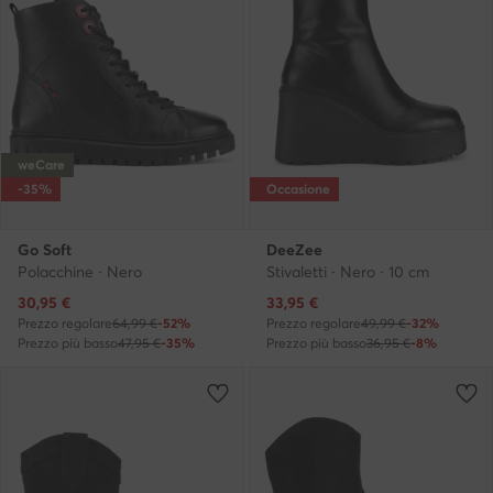
weCare
-35%
Occasione
Go Soft
DeeZee
Polacchine · Nero
Stivaletti · Nero · 10 cm
Prezzo attuale
Prezzo attuale
30,95
€
33,95
€
Prezzo regolare
64,99 €
-52%
Prezzo regolare
49,99 €
-32%
Prezzo più basso
47,95 €
-35%
Prezzo più basso
36,95 €
-8%