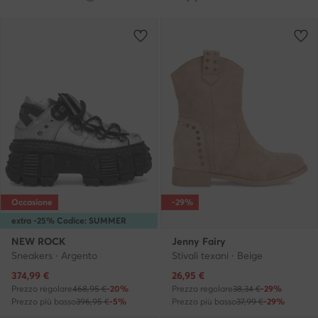
Occasione
-29%
extra -25% Codice: SUMMER
NEW ROCK
Jenny Fairy
Sneakers · Argento
Stivali texani · Beige
Prezzo attuale
Prezzo attuale
374,99
€
26,95
€
Prezzo regolare
468,95 €
-20%
Prezzo regolare
38,34 €
-29%
Prezzo più basso
396,95 €
-5%
Prezzo più basso
37,99 €
-29%