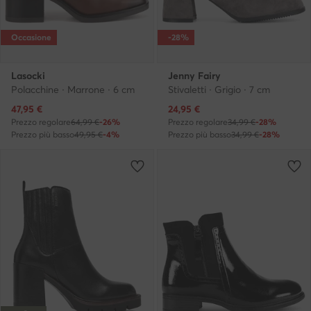
Occasione
-28%
Lasocki
Jenny Fairy
Polacchine · Marrone · 6 cm
Stivaletti · Grigio · 7 cm
Prezzo attuale
Prezzo attuale
47,95
€
24,95
€
Prezzo regolare
64,99 €
-26%
Prezzo regolare
34,99 €
-28%
Prezzo più basso
49,95 €
-4%
Prezzo più basso
34,99 €
-28%