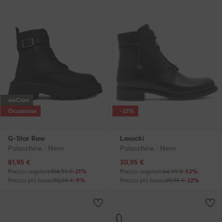
weCare
Occasione
-22%
G-Star Raw
Lasocki
Polacchine · Nero
Polacchine · Nero
Prezzo attuale
Prezzo attuale
81,95
€
30,95
€
Prezzo regolare
104,99 €
-21%
Prezzo regolare
64,99 €
-52%
Prezzo più basso
90,95 €
-9%
Prezzo più basso
39,95 €
-22%