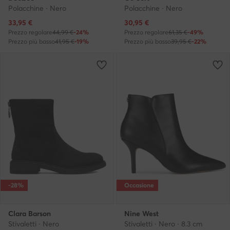
Polacchine · Nero
Polacchine · Nero
Prezzo attuale
Prezzo attuale
33,95
€
30,95
€
Prezzo regolare
44,99 €
-24%
Prezzo regolare
61,35 €
-49%
Prezzo più basso
41,95 €
-19%
Prezzo più basso
39,95 €
-22%
-28%
Occasione
Clara Barson
Nine West
Stivaletti · Nero
Stivaletti · Nero · 8.3 cm