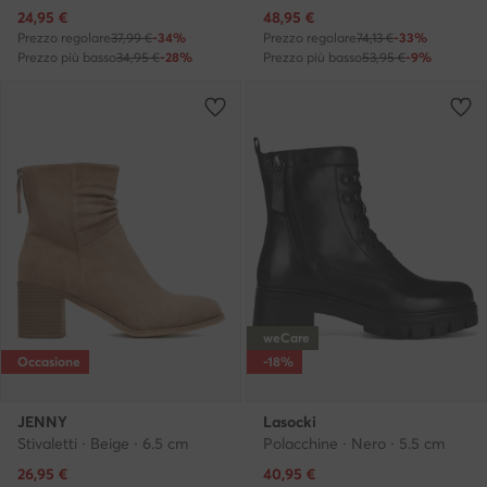
Prezzo attuale
Prezzo attuale
24,95
€
48,95
€
Prezzo regolare
37,99 €
-34%
Prezzo regolare
74,13 €
-33%
Prezzo più basso
34,95 €
-28%
Prezzo più basso
53,95 €
-9%
weCare
Occasione
-18%
JENNY
Lasocki
Stivaletti · Beige · 6.5 cm
Polacchine · Nero · 5.5 cm
Prezzo attuale
Prezzo attuale
26,95
€
40,95
€