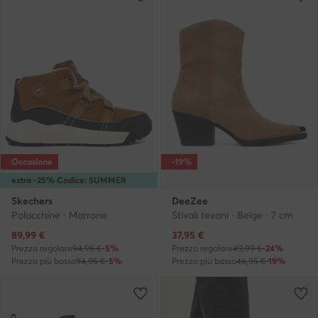
Occasione
-19%
extra -25% Codice: SUMMER
Skechers
DeeZee
Polacchine · Marrone
Stivali texani · Beige · 7 cm
Prezzo attuale
Prezzo attuale
89,99
€
37,95
€
Prezzo regolare
94,95 €
-5%
Prezzo regolare
49,99 €
-24%
Prezzo più basso
94,95 €
-5%
Prezzo più basso
46,95 €
-19%