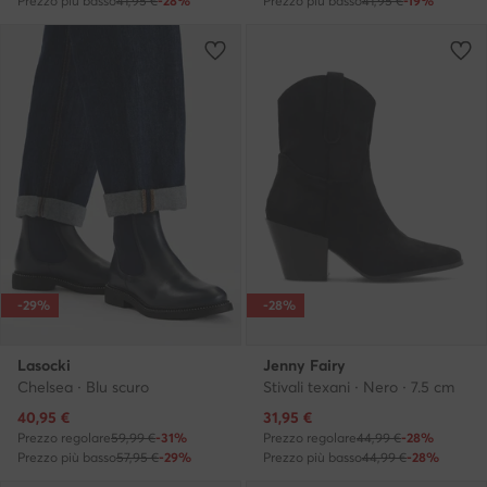
Prezzo più basso
41,95 €
-28%
Prezzo più basso
41,95 €
-19%
-29%
-28%
Lasocki
Jenny Fairy
Chelsea · Blu scuro
Stivali texani · Nero · 7.5 cm
Prezzo attuale
Prezzo attuale
40,95
€
31,95
€
Prezzo regolare
59,99 €
-31%
Prezzo regolare
44,99 €
-28%
Prezzo più basso
57,95 €
-29%
Prezzo più basso
44,99 €
-28%