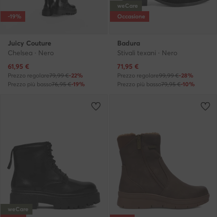
weCare
-19%
Occasione
Juicy Couture
Badura
Chelsea · Nero
Stivali texani · Nero
Prezzo attuale
Prezzo attuale
61,95
€
71,95
€
Prezzo regolare
79,99 €
-22%
Prezzo regolare
99,99 €
-28%
Prezzo più basso
76,95 €
-19%
Prezzo più basso
79,95 €
-10%
weCare