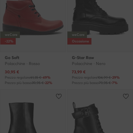
weCare
weCare
-22%
Occasione
Go Soft
G-Star Raw
Polacchine · Rosso
Polacchine · Nero
Prezzo attuale
Prezzo attuale
30,95
€
73,99
€
Prezzo regolare
61,35 €
-49%
Prezzo regolare
104,99 €
-29%
Prezzo più basso
39,95 €
-22%
Prezzo più basso
79,95 €
-7%