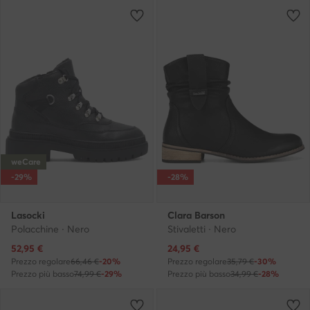
weCare
-29%
-28%
Lasocki
Clara Barson
Polacchine · Nero
Stivaletti · Nero
Prezzo attuale
Prezzo attuale
52,95
€
24,95
€
Prezzo regolare
66,46 €
-20%
Prezzo regolare
35,79 €
-30%
Prezzo più basso
74,99 €
-29%
Prezzo più basso
34,99 €
-28%