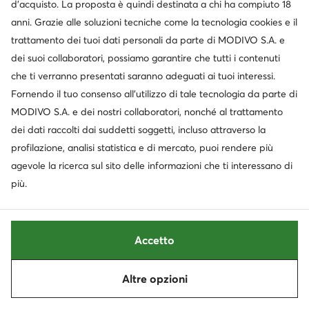
d’acquisto. La proposta è quindi destinata a chi ha compiuto 18
anni. Grazie alle soluzioni tecniche come la tecnologia cookies e il
trattamento dei tuoi dati personali da parte di MODIVO S.A. e
dei suoi collaboratori, possiamo garantire che tutti i contenuti
che ti verranno presentati saranno adeguati ai tuoi interessi.
Fornendo il tuo consenso all’utilizzo di tale tecnologia da parte di
MODIVO S.A. e dei nostri collaboratori, nonché al trattamento
dei dati raccolti dai suddetti soggetti, incluso attraverso la
profilazione, analisi statistica e di mercato, puoi rendere più
agevole la ricerca sul sito delle informazioni che ti interessano di
più.
Occasione
-30%
Sergio Bardi
Jenny Fairy
Accetto
Stivaletti · Nero · 7 cm
Polacchine · Nero
Prezzo attuale
Prezzo attuale
53,95
€
20,95
€
Prezzo regolare
89,99 €
-40%
Prezzo regolare
32,99 €
-36%
Altre opzioni
Ordina
Filtra
Prezzo più basso
59,95 €
-10%
Prezzo più basso
29,99 €
-30%