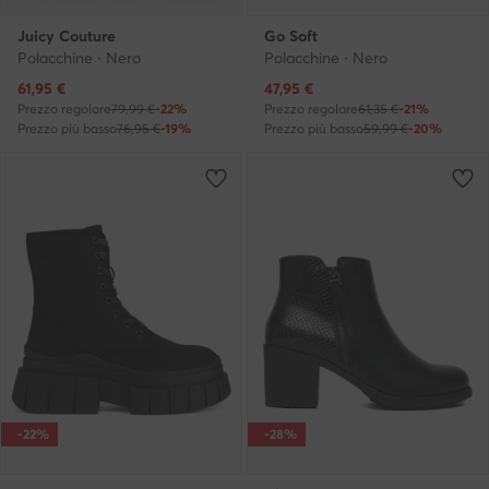
Juicy Couture
Go Soft
Polacchine · Nero
Polacchine · Nero
Prezzo attuale
Prezzo attuale
61,95
€
47,95
€
Prezzo regolare
79,99 €
-22%
Prezzo regolare
61,35 €
-21%
Prezzo più basso
76,95 €
-19%
Prezzo più basso
59,99 €
-20%
-22%
-28%