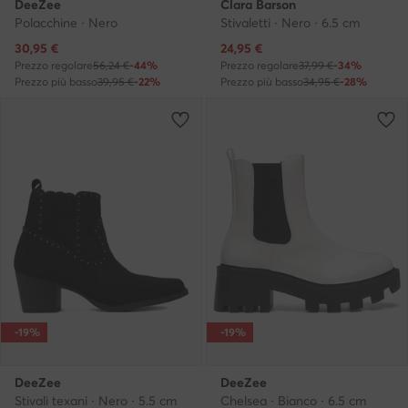
DeeZee
Clara Barson
Polacchine · Nero
Stivaletti · Nero · 6.5 cm
Prezzo attuale
Prezzo attuale
30,95
€
24,95
€
Prezzo regolare
56,24 €
-44%
Prezzo regolare
37,99 €
-34%
Prezzo più basso
39,95 €
-22%
Prezzo più basso
34,95 €
-28%
-19%
-19%
DeeZee
DeeZee
Stivali texani · Nero · 5.5 cm
Chelsea · Bianco · 6.5 cm