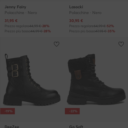
Jenny Fairy
Lasocki
Polacchine · Nero
Polacchine · Nero
Prezzo attuale
Prezzo attuale
31,95
€
30,95
€
Prezzo regolare
44,99 €
-28%
Prezzo regolare
64,99 €
-52%
Prezzo più basso
44,99 €
-28%
Prezzo più basso
47,95 €
-35%
-19%
-22%
DeeZee
Go Soft