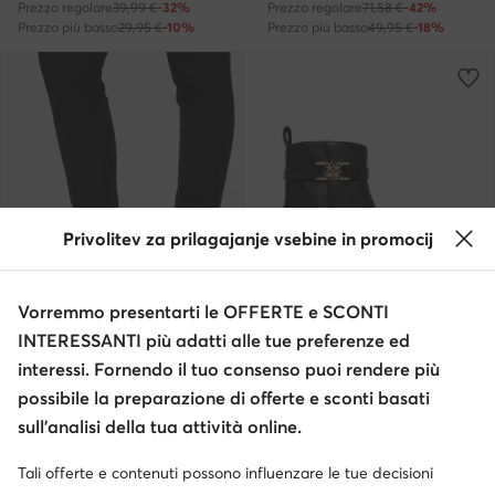
Prezzo regolare
39,99 €
-32%
Prezzo regolare
71,58 €
-42%
Prezzo più basso
29,95 €
-10%
Prezzo più basso
49,95 €
-18%
Privolitev za prilagajanje vsebine in promocij
Vorremmo presentarti le OFFERTE e SCONTI
-29%
-29%
INTERESSANTI più adatti alle tue preferenze ed
interessi. Fornendo il tuo consenso puoi rendere più
possibile la preparazione di offerte e sconti basati
Nine West
Nine West
Polacchine · Nero
Stivaletti · Nero
sull’analisi della tua attività online.
Prezzo attuale
Prezzo attuale
45,95
€
45,95
€
Prezzo regolare
79,25 €
-42%
Prezzo regolare
79,25 €
-42%
Tali offerte e contenuti possono influenzare le tue decisioni
Prezzo più basso
64,95 €
-29%
Prezzo più basso
64,95 €
-29%