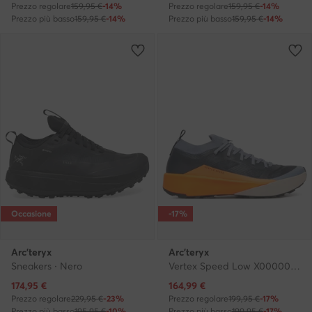
Prezzo regolare
159,95 €
-14%
Prezzo regolare
159,95 €
-14%
Prezzo più basso
159,95 €
-14%
Prezzo più basso
159,95 €
-14%
Occasione
-17%
Arc'teryx
Arc'teryx
Sneakers · Nero
Vertex Speed Low X00000971 · Scarpe da trekking
Prezzo attuale
Prezzo attuale
174,95
€
164,99
€
Prezzo regolare
229,95 €
-23%
Prezzo regolare
199,95 €
-17%
Prezzo più basso
195,95 €
-10%
Prezzo più basso
199,95 €
-17%