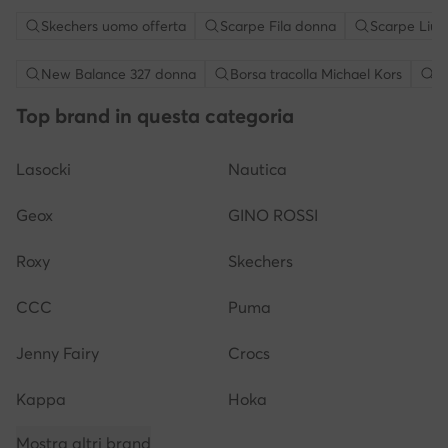
Skechers uomo offerta
Scarpe Fila donna
Scarpe Liu 
New Balance 327 donna
Borsa tracolla Michael Kors
S
Top brand in questa categoria
Lasocki
Nautica
Geox
GINO ROSSI
Roxy
Skechers
CCC
Puma
Jenny Fairy
Crocs
Kappa
Hoka
Mostra altri brand