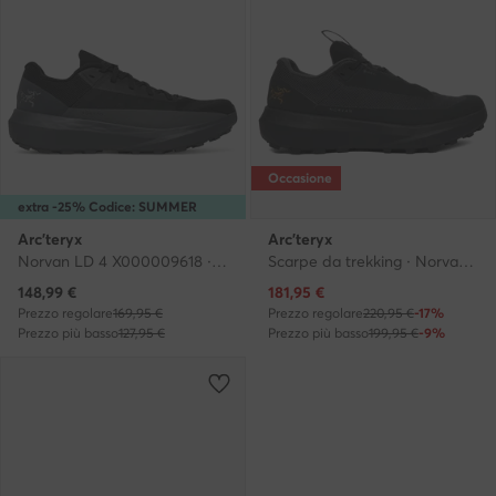
Occasione
extra -25% Codice: SUMMER
Arc'teryx
Arc'teryx
Norvan LD 4 X000009618 · Scarpe running
Scarpe da trekking · Norvan Ld 4 Gtx X000010399 · Nero
Prezzo attuale
Prezzo attuale
148,99
€
181,95
€
Prezzo regolare
169,95 €
Prezzo regolare
220,95 €
-17%
Prezzo più basso
127,95 €
Prezzo più basso
199,95 €
-9%