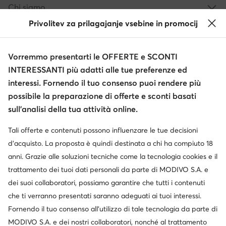
Chi siamo
Privolitev za prilagajanje vsebine in promocij
Informazioni
Vorremmo presentarti le OFFERTE e SCONTI
INTERESSANTI più adatti alle tue preferenze ed
interessi. Fornendo il tuo consenso puoi rendere più
possibile la preparazione di offerte e sconti basati
sull’analisi della tua attività online.
Tali offerte e contenuti possono influenzare le tue decisioni
Cambia paese: Italia (IT)
d’acquisto. La proposta è quindi destinata a chi ha compiuto 18
anni. Grazie alle soluzioni tecniche come la tecnologia cookies e il
trattamento dei tuoi dati personali da parte di MODIVO S.A. e
© escarpe.it 2026
dei suoi collaboratori, possiamo garantire che tutti i contenuti
Termini e condizioni
Modifica impostazioni
che ti verranno presentati saranno adeguati ai tuoi interessi.
Informativa sulla privacy
Protezione dei dati
Fornendo il tuo consenso all’utilizzo di tale tecnologia da parte di
MODIVO S.A. e dei nostri collaboratori, nonché al trattamento