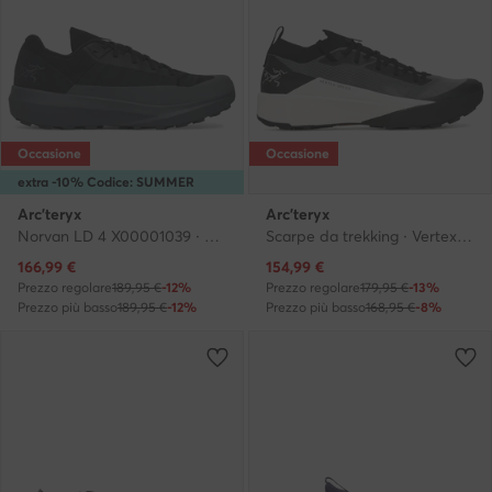
Occasione
Occasione
extra -10% Codice: SUMMER
Arc'teryx
Arc'teryx
Norvan LD 4 X00001039 · Scarpe running
Scarpe da trekking · Vertex Speed Low X000009715 · Nero
Prezzo attuale
Prezzo attuale
166,99
€
154,99
€
Prezzo regolare
189,95 €
-12%
Prezzo regolare
179,95 €
-13%
Prezzo più basso
189,95 €
-12%
Prezzo più basso
168,95 €
-8%