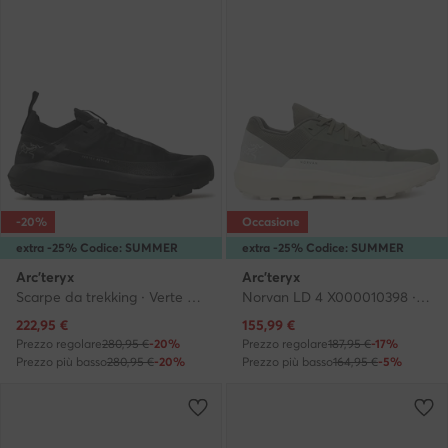
-20%
Occasione
extra -25% Codice: SUMMER
extra -25% Codice: SUMMER
Arc'teryx
Arc'teryx
Scarpe da trekking · Verte Alpine Gtx GORE-TEX X000009602 · Nero
Norvan LD 4 X000010398 · Scarpe running
Prezzo attuale
Prezzo attuale
222,95
€
155,99
€
Prezzo regolare
280,95 €
-20%
Prezzo regolare
187,95 €
-17%
Prezzo più basso
280,95 €
-20%
Prezzo più basso
164,95 €
-5%