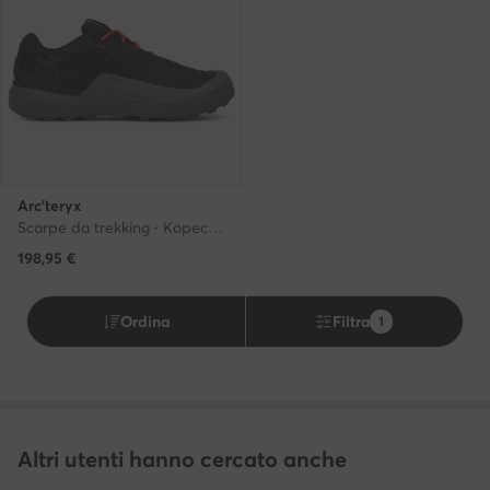
Arc'teryx
Scarpe da trekking · Kopec Gtx GORE-TEX X000010023 · Nero
198,95
€
Ordina
Filtra
1
Altri utenti hanno cercato anche