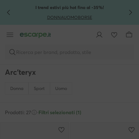
VAI AL CONTENUTO PRINCIPALE
VAI ALLA RICERCA
I trend estivi più hot fino al -35%!
DONNA
UOMO
BORSE
Ricerca per brand, prodotto, stile
Arc'teryx
Donna
Sport
Uomo
Prodotti: 27
·
Filtri selezionati (1)