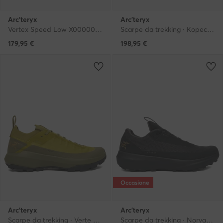
Arc'teryx
Arc'teryx
Vertex Speed Low X000009716 · Scarpe da trekking
Scarpe da trekking · Kopec Gtx GORE-TEX X000010023 · Nero
179,95
€
198,95
€
Occasione
Arc'teryx
Arc'teryx
Scarpe da trekking · Verte Alpine Gtx Gore-Tex X000009602 · Verde
Scarpe da trekking · Norvan Ld 4 Gtx X000010397 · Nero