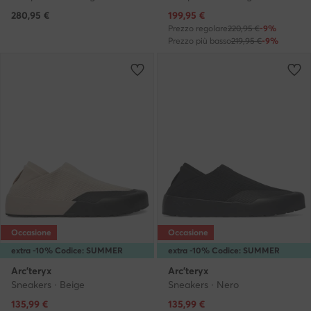
Prezzo attuale
280,95
€
199,95
€
Prezzo regolare
220,95 €
-9%
Prezzo più basso
219,95 €
-9%
Occasione
Occasione
extra -10% Codice: SUMMER
extra -10% Codice: SUMMER
Arc'teryx
Arc'teryx
Sneakers · Beige
Sneakers · Nero
Prezzo attuale
Prezzo attuale
135,99
€
135,99
€