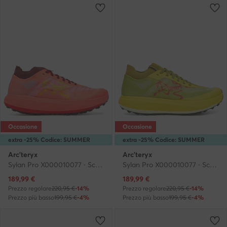
Occasione
Occasione
extra -25% Codice: SUMMER
extra -25% Codice: SUMMER
Arc'teryx
Arc'teryx
Sylan Pro X000010077 · Scarpe running
Sylan Pro X000010077 · Scarpe running
Prezzo attuale
Prezzo attuale
189,99
€
189,99
€
Prezzo regolare
220,95 €
-14%
Prezzo regolare
220,95 €
-14%
Prezzo più basso
199,95 €
-4%
Prezzo più basso
199,95 €
-4%