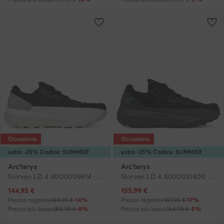
Occasione
Occasione
extra -25% Codice: SUMMER
extra -25% Codice: SUMMER
Arc'teryx
Arc'teryx
Norvan LD 4 X000009614 · Scarpe running
Norvan LD 4 X000010400 · Scarpe running
Prezzo attuale
Prezzo attuale
144,95
€
155,99
€
Prezzo regolare
169,95 €
-14%
Prezzo regolare
187,95 €
-17%
Prezzo più basso
158,95 €
-8%
Prezzo più basso
164,95 €
-5%