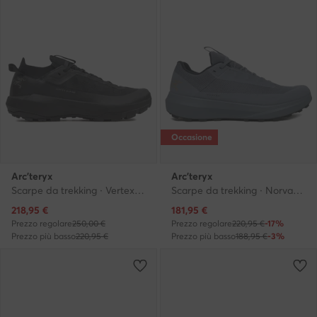
Occasione
Arc'teryx
Arc'teryx
Scarpe da trekking · Vertex Alpine X000009019 · Nero
Scarpe da trekking · Norvan Ld 4 Gtx X000010397 · Grigio
Prezzo attuale
Prezzo attuale
218,95
€
181,95
€
Prezzo regolare
250,00 €
Prezzo regolare
220,95 €
-17%
Prezzo più basso
220,95 €
Prezzo più basso
188,95 €
-3%