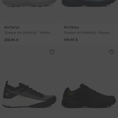
Arc'teryx
Arc'teryx
Scarpe da trekking · Vertex Alpine X000009019 · Grigio
Scarpe da trekking · Kopec Gtx GORE-TEX X00001002 · Grigio
258,95
€
199,95
€