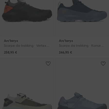
Arc'teryx
Arc'teryx
Scarpe da trekking · Vertex Alpine X00000901 · Nero
Scarpe da trekking · Konseal Gtx X000009833 · Blu scuro
258,95
€
246,95
€