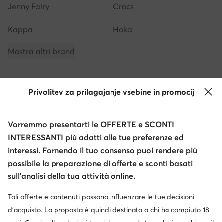
Jenny Fairy
Crocs
Kappa
Hoka
Mostra altri brand
Privolitev za prilagajanje vsebine in promocij
Ottieni il -10 € di sconto sui tuoi acquisti
Vorremmo presentarti le OFFERTE e SCONTI
Ricevi informazioni su novità e promozioni
INTERESSANTI più adatti alle tue preferenze ed
Iscriviti alla newsletter
interessi. Fornendo il tuo consenso puoi rendere più
possibile la preparazione di offerte e sconti basati
sull’analisi della tua attività online.
Tali offerte e contenuti possono influenzare le tue decisioni
Scarica l'app
d’acquisto. La proposta è quindi destinata a chi ha compiuto 18