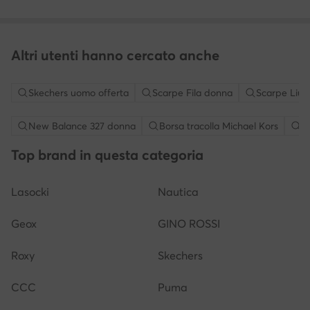
Altri utenti hanno cercato anche
Skechers uomo offerta
Scarpe Fila donna
Scarpe Liu 
New Balance 327 donna
Borsa tracolla Michael Kors
S
Top brand in questa categoria
Lasocki
Nautica
Geox
GINO ROSSI
Roxy
Skechers
CCC
Puma