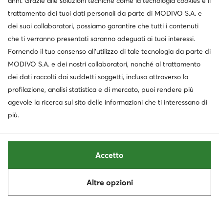
anni. Grazie alle soluzioni tecniche come la tecnologia cookies e il
trattamento dei tuoi dati personali da parte di MODIVO S.A. e
dei suoi collaboratori, possiamo garantire che tutti i contenuti
Servizio clienti
che ti verranno presentati saranno adeguati ai tuoi interessi.
Fornendo il tuo consenso all’utilizzo di tale tecnologia da parte di
Chi siamo
MODIVO S.A. e dei nostri collaboratori, nonché al trattamento
dei dati raccolti dai suddetti soggetti, incluso attraverso la
Informazioni
profilazione, analisi statistica e di mercato, puoi rendere più
agevole la ricerca sul sito delle informazioni che ti interessano di
più.
Accetto
Altre opzioni
Cambia paese: Italia (IT)