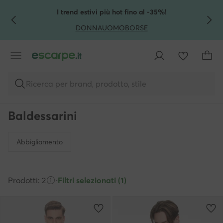
VAI AL CONTENUTO PRINCIPALE
VAI ALLA RICERCA
I trend estivi più hot fino al -35%!
DONNA
UOMO
BORSE
Ricerca per brand, prodotto, stile
Baldessarini
Abbigliamento
Prodotti: 2
·
Filtri selezionati (1)