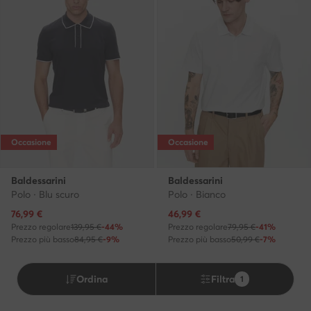
Occasione
Occasione
Baldessarini
Baldessarini
Polo · Blu scuro
Polo · Bianco
Prezzo attuale
Prezzo attuale
76,99
€
46,99
€
Prezzo regolare
139,95 €
-44%
Prezzo regolare
79,95 €
-41%
Prezzo più basso
84,95 €
-9%
Prezzo più basso
50,99 €
-7%
Ordina
Filtra
1