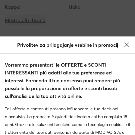
Kappa
Hoka
Mostra altri brand
Privolitev za prilagajanje vsebine in promocij
Ottieni il -10 € di sconto sui tuoi acquisti
Vorremmo presentarti le OFFERTE e SCONTI
Ricevi informazioni su novità e promozioni
INTERESSANTI più adatti alle tue preferenze ed
Iscriviti alla newsletter
interessi. Fornendo il tuo consenso puoi rendere più
possibile la preparazione di offerte e sconti basati
sull’analisi della tua attività online.
Tali offerte e contenuti possono influenzare le tue decisioni
Scarica l'app
d’acquisto. La proposta è quindi destinata a chi ha compiuto 18
anni. Grazie alle soluzioni tecniche come la tecnologia cookies e il
trattamento dei tuoi dati personali da parte di MODIVO S.A. e