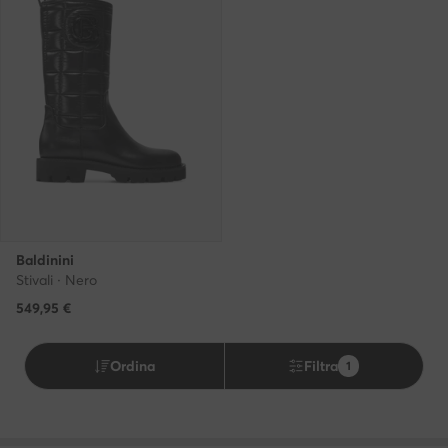
Baldinini
Stivali · Nero
549,95
€
Ordina
Filtra
1