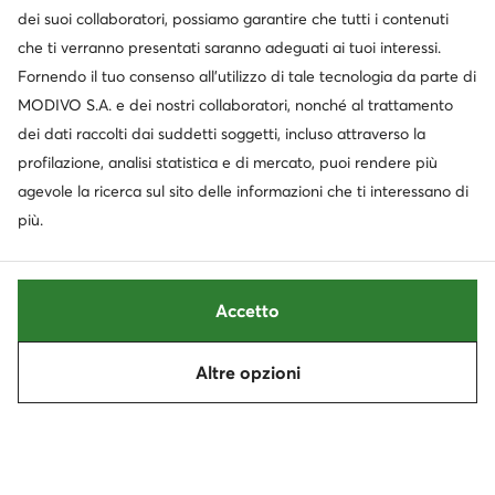
dei suoi collaboratori, possiamo garantire che tutti i contenuti
Servizio clienti
che ti verranno presentati saranno adeguati ai tuoi interessi.
Fornendo il tuo consenso all’utilizzo di tale tecnologia da parte di
Chi siamo
MODIVO S.A. e dei nostri collaboratori, nonché al trattamento
dei dati raccolti dai suddetti soggetti, incluso attraverso la
Informazioni
profilazione, analisi statistica e di mercato, puoi rendere più
agevole la ricerca sul sito delle informazioni che ti interessano di
più.
Accetto
Altre opzioni
Cambia paese: Italia (IT)
© escarpe.it 2026