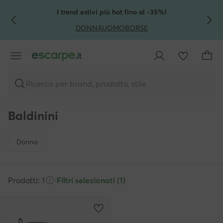
VAI AL CONTENUTO PRINCIPALE
VAI ALLA RICERCA
I trend estivi più hot fino al -35%!
DONNA
UOMO
BORSE
Ricerca per brand, prodotto, stile
Baldinini
Donna
Prodotti: 1
·
Filtri selezionati (1)