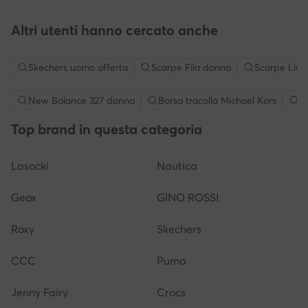
Altri utenti hanno cercato anche
Skechers uomo offerta
Scarpe Fila donna
Scarpe Liu 
New Balance 327 donna
Borsa tracolla Michael Kors
S
Top brand in questa categoria
Lasocki
Nautica
Geox
GINO ROSSI
Roxy
Skechers
CCC
Puma
Jenny Fairy
Crocs