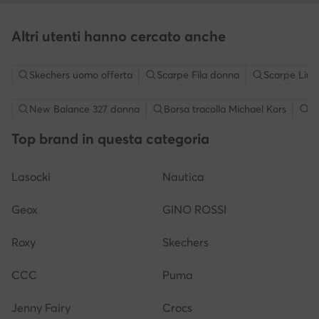
Altri utenti hanno cercato anche
Skechers uomo offerta
Scarpe Fila donna
Scarpe Liu 
New Balance 327 donna
Borsa tracolla Michael Kors
S
Top brand in questa categoria
Lasocki
Nautica
Geox
GINO ROSSI
Roxy
Skechers
CCC
Puma
Jenny Fairy
Crocs