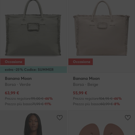
Occasione
Occasione
extra -25% Codice: SUMMER
Banana Moon
Banana Moon
Borsa · Verde
Borsa · Beige
Prezzo attuale
Prezzo attuale
63,99
€
55,99
€
Prezzo regolare
119,00 €
-46%
Prezzo regolare
104,95 €
-46%
Prezzo più basso
71,99 €
-11%
Prezzo più basso
60,99 €
-8%