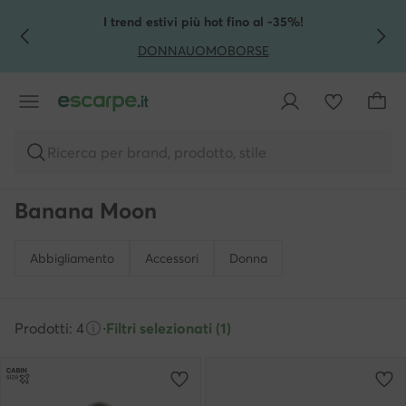
VAI AL CONTENUTO PRINCIPALE
VAI ALLA RICERCA
I trend estivi più hot fino al -35%!
DONNA
UOMO
BORSE
Ricerca per brand, prodotto, stile
Banana Moon
Abbigliamento
Accessori
Donna
Prodotti: 4
·
Filtri selezionati (1)