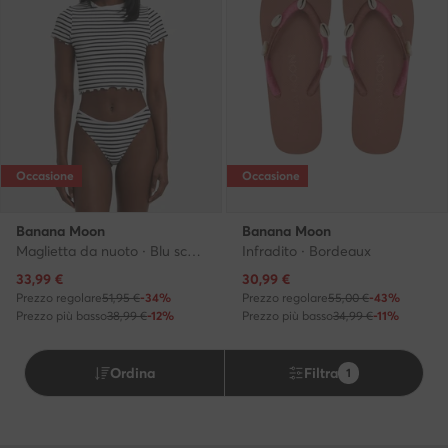
Occasione
Occasione
Banana Moon
Banana Moon
Maglietta da nuoto · Blu scuro
Infradito · Bordeaux
Prezzo attuale
Prezzo attuale
33,99
€
30,99
€
Prezzo regolare
51,95 €
-34%
Prezzo regolare
55,00 €
-43%
Prezzo più basso
38,99 €
-12%
Prezzo più basso
34,99 €
-11%
Ordina
Filtra
1