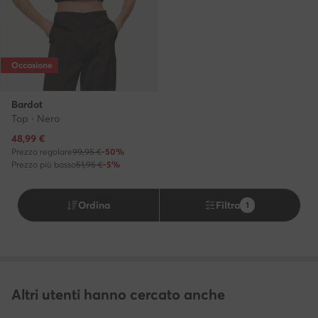
Occasione
Bardot
Top · Nero
Prezzo attuale
48,99
€
Prezzo regolare
99,95 €
-50%
Prezzo più basso
51,95 €
-5%
Ordina
Filtra
1
Altri utenti hanno cercato anche