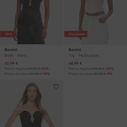
-16%
Occasione
Bardot
Bardot
Body · Nero
Top · Multicolore
Prezzo attuale
Prezzo attuale
45,99
€
48,99
€
Prezzo regolare
97,95 €
-53%
Prezzo regolare
99,95 €
-50%
Prezzo più basso
54,95 €
-16%
Prezzo più basso
53,95 €
-9%