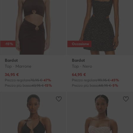
-15%
Occasione
Bardot
Bardot
Top · Marrone
Top · Nero
Prezzo attuale
Prezzo attuale
36,95
€
64,95
€
Prezzo regolare
70,95 €
-47%
Prezzo regolare
119,95 €
-45%
Prezzo più basso
43,95 €
-15%
Prezzo più basso
68,95 €
-5%