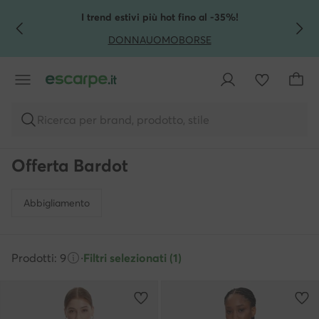
VAI AL CONTENUTO PRINCIPALE
VAI ALLA RICERCA
I trend estivi più hot fino al -35%!
DONNA
UOMO
BORSE
Ricerca per brand, prodotto, stile
Offerta Bardot
Abbigliamento
Prodotti: 9
·
Filtri selezionati (1)