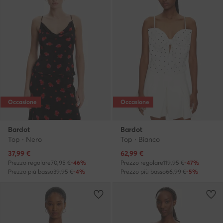
Occasione
Occasione
Bardot
Bardot
Top · Nero
Top · Bianco
Prezzo attuale
Prezzo attuale
37,99
€
62,99
€
Prezzo regolare
70,95 €
-46%
Prezzo regolare
119,95 €
-47%
Prezzo più basso
39,95 €
-4%
Prezzo più basso
66,99 €
-5%