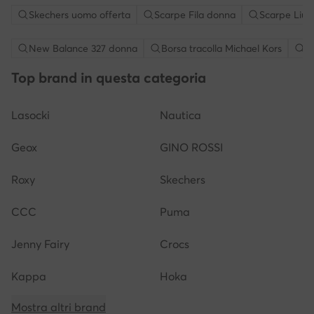
Skechers uomo offerta
Scarpe Fila donna
Scarpe Liu 
New Balance 327 donna
Borsa tracolla Michael Kors
S
Top brand in questa categoria
Lasocki
Nautica
Geox
GINO ROSSI
Roxy
Skechers
CCC
Puma
Jenny Fairy
Crocs
Kappa
Hoka
Mostra altri brand