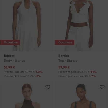
Occasione
Occasione
Bardot
Bardot
Body · Bianco
Top · Bianco
Prezzo attuale
Prezzo attuale
52,99
€
59,99
€
Prezzo regolare
107,95 €
-50%
Prezzo regolare
124,95 €
-51%
Prezzo più basso
57,99 €
-8%
Prezzo più basso
64,99 €
-7%