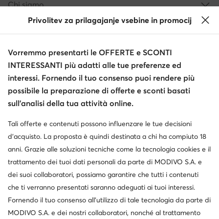
Chi siamo
Privolitev za prilagajanje vsebine in promocij
Informazioni
Vorremmo presentarti le OFFERTE e SCONTI
INTERESSANTI più adatti alle tue preferenze ed
interessi. Fornendo il tuo consenso puoi rendere più
possibile la preparazione di offerte e sconti basati
sull’analisi della tua attività online.
Tali offerte e contenuti possono influenzare le tue decisioni
Cambia paese: Italia (IT)
d’acquisto. La proposta è quindi destinata a chi ha compiuto 18
anni. Grazie alle soluzioni tecniche come la tecnologia cookies e il
trattamento dei tuoi dati personali da parte di MODIVO S.A. e
© escarpe.it 2026
dei suoi collaboratori, possiamo garantire che tutti i contenuti
Termini e condizioni
Modifica impostazioni
che ti verranno presentati saranno adeguati ai tuoi interessi.
Informativa sulla privacy
Protezione dei dati
Fornendo il tuo consenso all’utilizzo di tale tecnologia da parte di
MODIVO S.A. e dei nostri collaboratori, nonché al trattamento