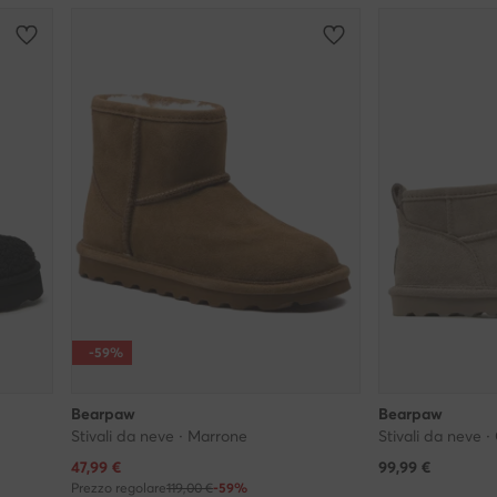
-59%
Bearpaw
Bearpaw
Stivali da neve · Marrone
Stivali da neve ·
Prezzo attuale
47,99
€
99,99
€
Prezzo regolare
119,00 €
-59%