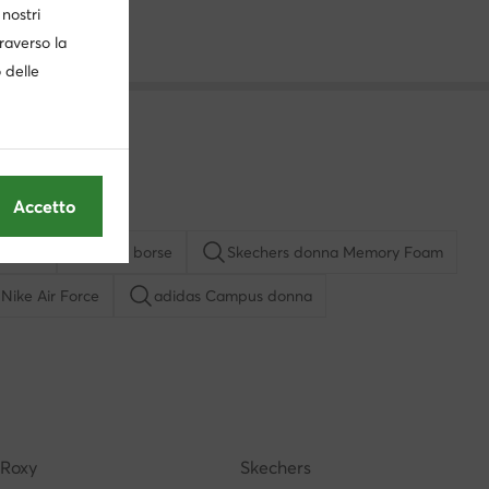
nostri
traverso la
o delle
Accetto
Boston
Aldo borse
Skechers donna Memory Foam
Nike Air Force
adidas Campus donna
 bianca
Borse Steve Madden
 in saldo
Borse bordeaux
Stan Smith uomo
Roxy
Skechers