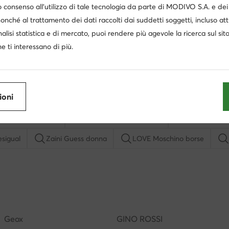
 consenso all’utilizzo di tale tecnologia da parte di MODIVO S.A. e dei 
nonché al trattamento dei dati raccolti dai suddetti soggetti, incluso at
nalisi statistica e di mercato, puoi rendere più agevole la ricerca sul sit
e ti interessano di più.
ioni
pe Liu Jo bambina
Skechers donna Slip-ins
Birkenstock 
sigual
Zaini Guess donna
LOVE Moschino borse
Scarpe Guess donna
Timberland nere
Borsa Guess
tan Smith
Donna scarpe con zeppa
Borse beige firmate
Geox
GINO ROSSI