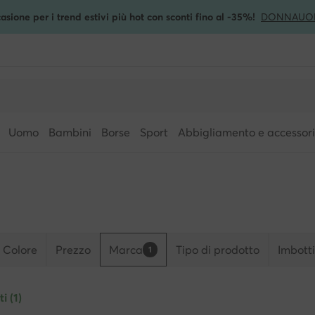
asione per i trend estivi più hot con sconti fino al -35%!
DONNA
UO
Uomo
Bambini
Borse
Sport
Abbigliamento e accessori
Colore
Prezzo
Marca
Tipo di prodotto
Imbott
1
i (1)