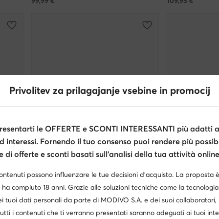
99,99
€
109,95
€
Privolitev za prilagajanje vsebine in promocij
esentarti le OFFERTE e SCONTI INTERESSANTI più adatti al
d interessi. Fornendo il tuo consenso puoi rendere più possibi
di offerte e sconti basati sull’analisi della tua attività online
contenuti possono influenzare le tue decisioni d’acquisto. La proposta 
 ha compiuto 18 anni. Grazie alle soluzioni tecniche come la tecnologia 
Bearpaw
Bearpaw
i tuoi dati personali da parte di MODIVO S.A. e dei suoi collaboratori
Pantofole · Beige
Pantofole · Beig
utti i contenuti che ti verranno presentati saranno adeguati ai tuoi inte
89,99
€
79,99
€