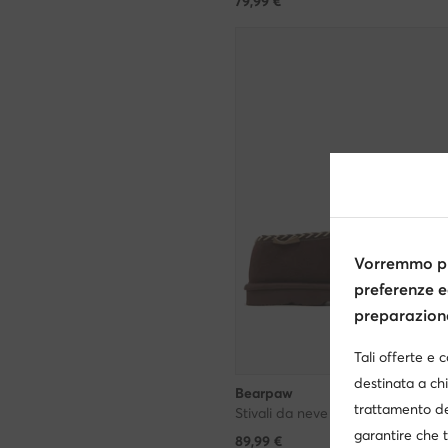
79,99
€
Vorremmo pr
preferenze e
preparazione 
Tali offerte e 
destinata a chi
Bearpaw
trattamento de
Stivali da neve · Marrone
garantire che t
89,99
€