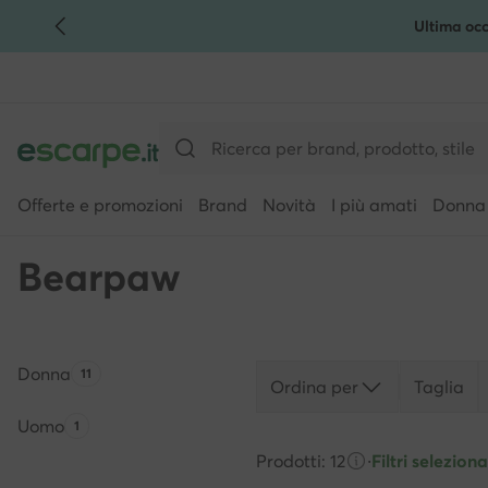
Ultima occ
VAI AL CONTENUTO PRINCIPALE
VAI ALLA RICERCA
Offerte e promozioni
Brand
Novità
I più amati
Donna
Bearpaw
Donna
Quantità di prodotti:
11
Ordina per
Taglia
Uomo
Quantità di prodotti:
1
Prodotti: 12
·
Filtri selezionat