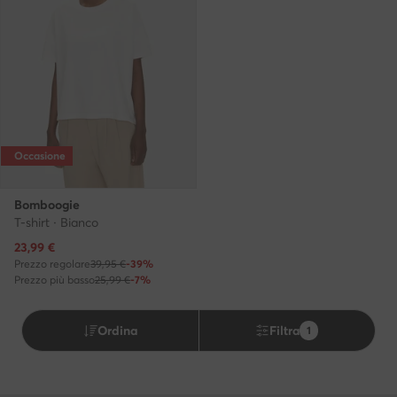
Occasione
Bomboogie
T-shirt · Bianco
Prezzo attuale
23,99
€
Prezzo regolare
39,95 €
-39%
Prezzo più basso
25,99 €
-7%
Ordina
Filtra
1