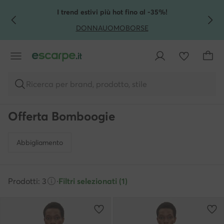
VAI AL CONTENUTO PRINCIPALE
VAI ALLA RICERCA
I trend estivi più hot fino al -35%!
DONNA
UOMO
BORSE
Ricerca per brand, prodotto, stile
Offerta Bomboogie
Abbigliamento
Prodotti: 3
·
Filtri selezionati (1)