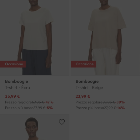
Occasione
Occasione
Bomboogie
Bomboogie
T-shirt · Écru
T-shirt · Beige
Prezzo attuale
Prezzo attuale
35,99
€
23,99
€
Prezzo regolare
67,95 €
-47%
Prezzo regolare
39,95 €
-39%
Prezzo più basso
37,99 €
-5%
Prezzo più basso
27,99 €
-14%