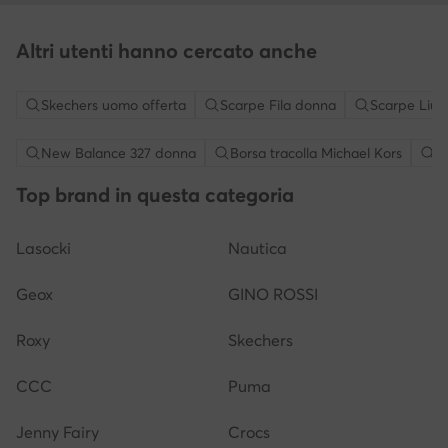
Altri utenti hanno cercato anche
Skechers uomo offerta
Scarpe Fila donna
Scarpe Liu 
New Balance 327 donna
Borsa tracolla Michael Kors
S
Top brand in questa categoria
Lasocki
Nautica
Geox
GINO ROSSI
Roxy
Skechers
CCC
Puma
Jenny Fairy
Crocs