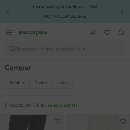
VAI AL CONTENUTO PRINCIPALE
VAI ALLA RICERCA
I trend estivi più hot fino al -35%!
DONNA
UOMO
BORSE
Ricerca per brand, prodotto, stile
Camper
Bambini
Donna
Uomo
Prodotti: 30
·
Filtri selezionati (1)