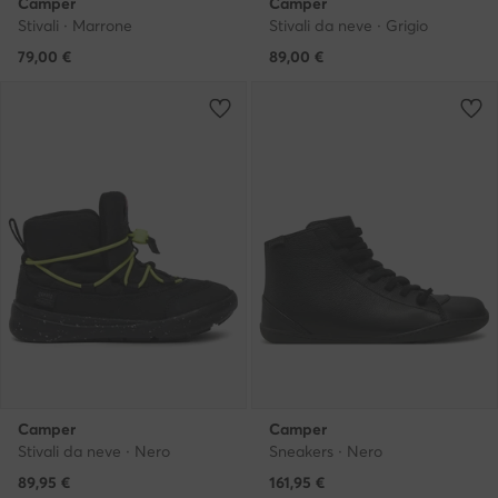
Camper
Camper
Stivali · Marrone
Stivali da neve · Grigio
79,00
€
89,00
€
Camper
Camper
Stivali da neve · Nero
Sneakers · Nero
Prezzo attuale
89,95
€
161,95
€