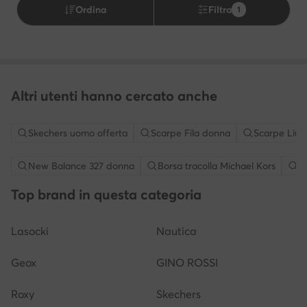
Ordina
Filtra
1
Altri utenti hanno cercato anche
Skechers uomo offerta
Scarpe Fila donna
Scarpe Liu 
New Balance 327 donna
Borsa tracolla Michael Kors
S
Top brand in questa categoria
Lasocki
Nautica
Geox
GINO ROSSI
Roxy
Skechers