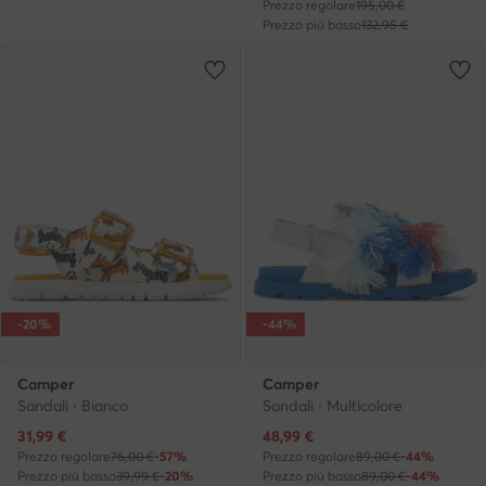
Prezzo regolare
195,00 €
Prezzo più basso
132,95 €
-20%
-44%
Camper
Camper
Sandali · Bianco
Sandali · Multicolore
Prezzo attuale
Prezzo attuale
31,99
€
48,99
€
Prezzo regolare
76,00 €
-57%
Prezzo regolare
89,00 €
-44%
Prezzo più basso
39,99 €
-20%
Prezzo più basso
89,00 €
-44%