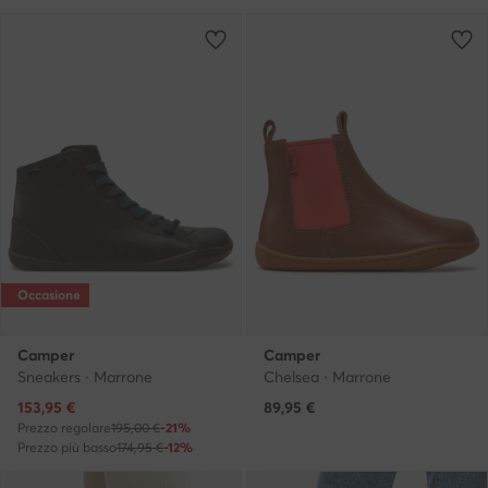
Occasione
Camper
Camper
Sneakers · Marrone
Chelsea · Marrone
Prezzo attuale
153,95
€
89,95
€
Prezzo regolare
195,00 €
-21%
Prezzo più basso
174,95 €
-12%